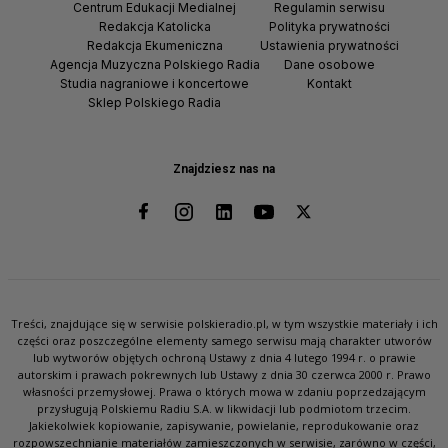
Centrum Edukacji Medialnej
Regulamin serwisu
Redakcja Katolicka
Polityka prywatności
Redakcja Ekumeniczna
Ustawienia prywatności
Agencja Muzyczna Polskiego Radia
Dane osobowe
Studia nagraniowe i koncertowe
Kontakt
Sklep Polskiego Radia
Znajdziesz nas na
Treści, znajdujące się w serwisie polskieradio.pl, w tym wszystkie materiały i ich
części oraz poszczególne elementy samego serwisu mają charakter utworów
lub wytworów objętych ochroną Ustawy z dnia 4 lutego 1994 r. o prawie
autorskim i prawach pokrewnych lub Ustawy z dnia 30 czerwca 2000 r. Prawo
własności przemysłowej. Prawa o których mowa w zdaniu poprzedzającym
przysługują Polskiemu Radiu S.A. w likwidacji lub podmiotom trzecim.
Jakiekolwiek kopiowanie, zapisywanie, powielanie, reprodukowanie oraz
rozpowszechnianie materiałów zamieszczonych w serwisie, zarówno w części,