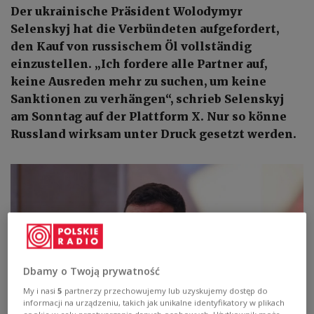
Der ukrainische Präsident Wolodymyr
Selenskyj hat die Verbündeten aufgefordert,
den Kauf von russischem Öl vollständig
einzustellen. „Ich fordere alle Partner auf,
keine Ausreden mehr zu suchen, um keine
Sanktionen zu verhängen“, schrieb Selenskyj
am Sonntag auf der Plattform X. Nur so könne
Russland wirksam unter Druck gesetzt werden.
Dbamy o Twoją prywatność
My i nasi
5
partnerzy przechowujemy lub uzyskujemy dostęp do
informacji na urządzeniu, takich jak unikalne identyfikatory w plikach