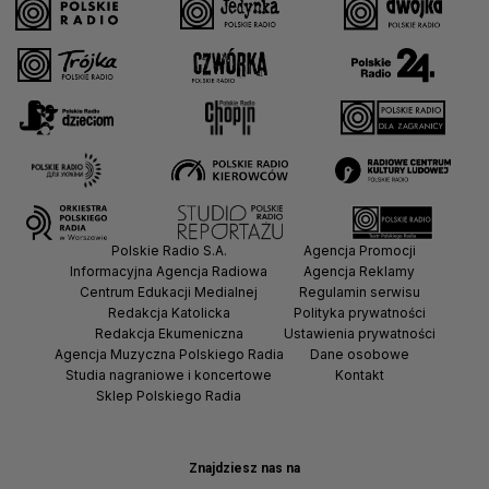
Polskie Radio S.A.
Agencja Promocji
Informacyjna Agencja Radiowa
Agencja Reklamy
Centrum Edukacji Medialnej
Regulamin serwisu
Redakcja Katolicka
Polityka prywatności
Redakcja Ekumeniczna
Ustawienia prywatności
Agencja Muzyczna Polskiego Radia
Dane osobowe
Studia nagraniowe i koncertowe
Kontakt
Sklep Polskiego Radia
Znajdziesz nas na