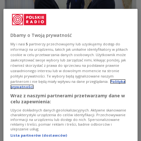
Dbamy o Twoją prywatność
My i nasi
5
partnerzy przechowujemy lub uzyskujemy dostęp do
Steve Witkoff i Władimir Putin
GAVRIIL GRIGOROV/AFP/East News
informacji na urządzeniu, takich jak unikalne identyfikatory w plikach
cookie w celu przetwarzania danych osobowych. Użytkownik może
Witkoff – von Trump persönlich mit dem Auftrag
zaakceptować swoje wybory lub zarządzać nimi, klikając poniżej, jak
betraut, binnen eines Jahres den russisch-
również skorzystać z prawa do sprzeciwu na podstawie prawnie
uzasadnionego interesu lub w dowolnym momencie na stronie
ukrainischen Krieg zu beenden – führt Gespräche
polityki prywatności. Te wybory będą sygnalizowane naszym
mit Jurij Uschakow, Putins außenpolitischem
partnerom i nie będą miały wpływu na dane przeglądania.
Polityka
prywatności
Strategen. Und er tut das mit einem Enthusiasmus,
Wraz z naszymi partnerami przetwarzamy dane w
der irgendwo zwischen unbeholfener Naivität und
celu zapewnienia:
vorauseilendem Pragmatismus pendelt. Seine
Użycie dokładnych danych geolokalizacyjnych. Aktywne skanowanie
Ratschläge, wie man Trump zu loben habe,
charakterystyki urządzenia do celów identyfikacji. Przechowywanie
informacji na urządzeniu lub dostęp do nich. Spersonalizowane
erinnern an eine Mischung aus Selbsthilfebuch und
reklamy i treści, pomiar reklam i treści, badnie odbiorców i
Marketinghandbuch. Nur dass es nicht um
ulepszanie usług.
Lista partnerów (dostawców)
Kundenzufriedenheit, sondern um Krieg und