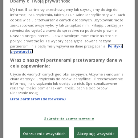
Dbamy o Twoją prywatność
My i nasi
5
partnerzy przechowujemy lub uzyskujemy dostęp do
informacji na urządzeniu, takich jak unikalne identyfikatory w plikach
cookie w celu przetwarzania danych osobowych. Użytkownik może
zaakceptować swoje wybory lub zarządzać nimi, klikając poniżej, jak
również skorzystać z prawa do sprzeciwu na podstawie prawnie
uzasadnionego interesu lub w dowolnym momencie na stronie
polityki prywatności. Te wybory będą sygnalizowane naszym
partnerom i nie będą miały wpływu na dane przeglądania.
Polityka
prywatności
Polens Premier Donald Tusk hat deutlich auf die neue Nationale
Sicherheitsstrategie der USA reagiert.
PAP/Paweł Supernak
Wraz z naszymi partnerami przetwarzamy dane w
celu zapewnienia:
Die US-Regierung hatte am Vortag ihre lang
Użycie dokładnych danych geolokalizacyjnych. Aktywne skanowanie
erwartete Sicherheitsstrategie vorgestellt. Das
charakterystyki urządzenia do celów identyfikacji. Przechowywanie
informacji na urządzeniu lub dostęp do nich. Spersonalizowane
Dokument enthält deutliche Kritik an
reklamy i treści, pomiar reklam i treści, badnie odbiorców i
Entwicklungen in Europa und stellt eine stärkere
ulepszanie usług.
Lista partnerów (dostawców)
Einflussnahme auf europäische Politik in Aussicht.
So warnen die USA vor einem „Fehlkurs“ in
mehreren EU-Staaten und sprechen von einem
Ustawienia zaawansowane
„notwendigen Widerstand“, der in Europa gestärkt
werden müsse.
Odrzucenie wszystkich
Akceptuję wszystkie