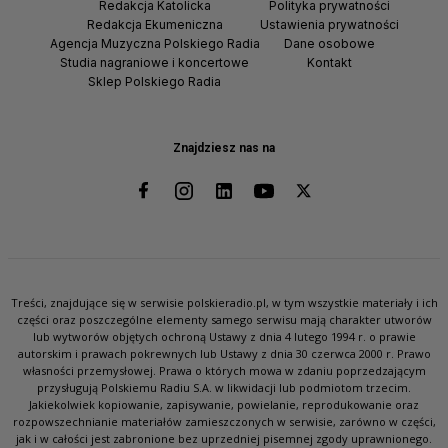
Redakcja Katolicka
Polityka prywatności
Redakcja Ekumeniczna
Ustawienia prywatności
Agencja Muzyczna Polskiego Radia
Dane osobowe
Studia nagraniowe i koncertowe
Kontakt
Sklep Polskiego Radia
Znajdziesz nas na
Treści, znajdujące się w serwisie polskieradio.pl, w tym wszystkie materiały i ich
części oraz poszczególne elementy samego serwisu mają charakter utworów
lub wytworów objętych ochroną Ustawy z dnia 4 lutego 1994 r. o prawie
autorskim i prawach pokrewnych lub Ustawy z dnia 30 czerwca 2000 r. Prawo
własności przemysłowej. Prawa o których mowa w zdaniu poprzedzającym
przysługują Polskiemu Radiu S.A. w likwidacji lub podmiotom trzecim.
Jakiekolwiek kopiowanie, zapisywanie, powielanie, reprodukowanie oraz
rozpowszechnianie materiałów zamieszczonych w serwisie, zarówno w części,
jak i w całości jest zabronione bez uprzedniej pisemnej zgody uprawnionego.