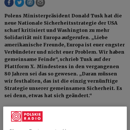
Polens Ministerpräsident Donald Tusk hat die
neue Nationale Sicherheitsstrategie der USA
scharf kritisiert und Washington zu mehr
Solidarität mit Europa aufgerufen. „Liebe
amerikanische Freunde, Europa ist euer engster
Verbündeter und nicht euer Problem. Wir haben
gemeinsame Feinde“, schrieb Tusk auf der
Plattform X. Mindestens in den vergangenen
80 Jahren sei das so gewesen. „Daran müssen
wir festhalten, das ist die einzig vernünftige
Strategie unserer gemeinsamen Sicherheit. Es
sei denn, etwas hat sich geändert.“