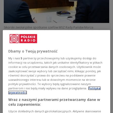
Sikorski zwołał pilne spotkanie szefów MSZ Rady Państw Morza
Bałtyckiego/Radosław Sikorski X.com/screenshot
Radosław Sikorski
X.com/screenshot
Am Montag hatten Starmer, Selenskyj, Frankreichs
Präsident Emmanuel Macron und der deutsche
Dbamy o Twoją prywatność
Kanzler Friedrich Merz in London über die Lage in
My i nasi
5
partnerzy przechowujemy lub uzyskujemy dostęp do
informacji na urządzeniu, takich jak unikalne identyfikatory w plikach
der Ukraine beraten. Nach Angaben von Downing
cookie w celu przetwarzania danych osobowych. Użytkownik może
Street wurden bei dem Treffen unter anderem die
zaakceptować swoje wybory lub zarządzać nimi, klikając poniżej, jak
również skorzystać z prawa do sprzeciwu na podstawie prawnie
Bedeutung der von den USA geführten
uzasadnionego interesu lub w dowolnym momencie na stronie
Friedensgespräche für die europäische Sicherheit
polityki prywatności. Te wybory będą sygnalizowane naszym
partnerom i nie będą miały wpływu na dane przeglądania.
Polityka
und die bisherigen Fortschritte hervorgehoben.
prywatności
Wraz z naszymi partnerami przetwarzamy dane w
Bosacki erklärte,
Sikorski habe zeitgleich in einer
celu zapewnienia:
von ihm einberufenen Videositzung der
Użycie dokładnych danych geolokalizacyjnych. Aktywne skanowanie