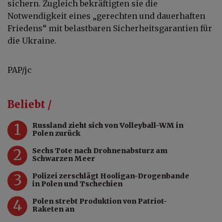
sichern. Zugleich bekräftigten sie die
Notwendigkeit eines „gerechten und dauerhaften
Friedens“ mit belastbaren Sicherheitsgarantien für
die Ukraine.
PAP/jc
Beliebt /
1
Russland zieht sich von Volleyball-WM in
Polen zurück
2
Sechs Tote nach Drohnenabsturz am
Schwarzen Meer
3
Polizei zerschlägt Hooligan-Drogenbande
in Polen und Tschechien
4
Polen strebt Produktion von Patriot-
Raketen an