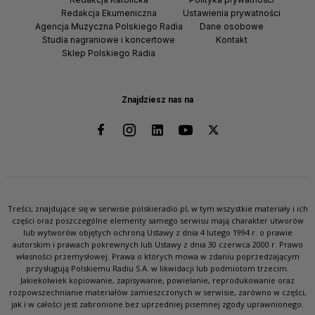
Redakcja Ekumeniczna
Ustawienia prywatności
Agencja Muzyczna Polskiego Radia
Dane osobowe
Studia nagraniowe i koncertowe
Kontakt
Sklep Polskiego Radia
Znajdziesz nas na
Treści, znajdujące się w serwisie polskieradio.pl, w tym wszystkie materiały i ich
części oraz poszczególne elementy samego serwisu mają charakter utworów
lub wytworów objętych ochroną Ustawy z dnia 4 lutego 1994 r. o prawie
autorskim i prawach pokrewnych lub Ustawy z dnia 30 czerwca 2000 r. Prawo
własności przemysłowej. Prawa o których mowa w zdaniu poprzedzającym
przysługują Polskiemu Radiu S.A. w likwidacji lub podmiotom trzecim.
Jakiekolwiek kopiowanie, zapisywanie, powielanie, reprodukowanie oraz
rozpowszechnianie materiałów zamieszczonych w serwisie, zarówno w części,
jak i w całości jest zabronione bez uprzedniej pisemnej zgody uprawnionego.