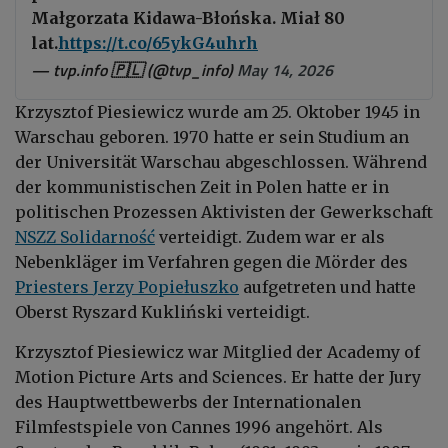
Małgorzata Kidawa-Błońska. Miał 80
lat.
https://t.co/65ykG4uhrh
— tvp.info 🇵🇱 (@tvp_info)
May 14, 2026
Krzysztof Piesiewicz
wurde am 25. Oktober 1945 in
Warschau
geboren. 1970 hatte er sein Studium an
der
Universität Warschau
abgeschlossen. Während
der kommunistischen Zeit in Polen hatte er in
politischen Prozessen Aktivisten der Gewerkschaft
NSZZ Solidarność
verteidigt
. Zudem war er als
Nebenkläger im Verfahren gegen die Mörder des
Priesters
Jerzy Popiełuszko
aufgetreten und hatte
Oberst
Ryszard Kukliński
verteidigt.
Krzysztof Piesiewicz
war Mitglied der
Academy of
Motion Picture Arts and Sciences
. Er hatte der Jury
des Hauptwettbewerbs der
Internationalen
Filmfestspiele von Cannes 1996
angehört. Als