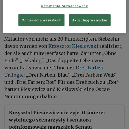
Cześć Jego pamięci.
Ustawienia zaawansowane
— Małgorzata Kidawa-Błońska (@M_K_Blonska)
May
14, 2026
Odrzucenie wszystkich
Akceptuję wszystkie
Krzysztof Piesiewicz
war von Beruf Jurist und
Mitautor von mehr als 20 Filmskripten. Siebzehn
davon wurden von
Krzysztof Kieślowski
realisiert,
der sie auch miterverfasst hatte, darunter „
Ohne
Ende"
, „
Dekalog"
, „
Das doppelte Leben von
Veronika"
sowie die Filme der
Drei-Farben-
Trilogie
: „
Drei Farben: Blau"
, „
Drei Farben: Weiß"
und „
Drei Farben: Rot"
. Für das Drehbuch zu „Rot“
hatten Piesiewicz und Kieślowski eine Oscar-
Nominierung erhalten.
Krzysztof Piesiewicz nie żyje. O śmierci
wybitnego scenarzysty i senatora
poinformowała marszałek Senatu