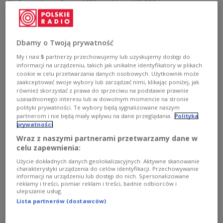
Filmfestspiele von Cannes 1996 angehört.
WOJCIECH
STROZYK/REPORTER/EAST NEWS
Über den Tod von Piesiewicz hat am Donnerstag
Małgorzata Kidawa-Błońska
informiert. „Eine sehr
Dbamy o Twoją prywatność
traurige Nachricht [...] Der Familie und den
My i nasi
5
partnerzy przechowujemy lub uzyskujemy dostęp do
informacji na urządzeniu, takich jak unikalne identyfikatory w plikach
Angehörigen spreche ich mein Mitgefühl aus“,
cookie w celu przetwarzania danych osobowych. Użytkownik może
schrieb die Senatsmarschallin. Wie sie betonte,
zaakceptować swoje wybory lub zarządzać nimi, klikając poniżej, jak
również skorzystać z prawa do sprzeciwu na podstawie prawnie
hätten sich die Drehbücher von Piesiewicz
uzasadnionego interesu lub w dowolnym momencie na stronie
dauerhaft in die Geschichte des Kinos
polityki prywatności. Te wybory będą sygnalizowane naszym
eingeschrieben.
partnerom i nie będą miały wpływu na dane przeglądania.
Polityka
prywatności
Wraz z naszymi partnerami przetwarzamy dane w
celu zapewnienia:
Bardzo smutna wiadomość. Nie żyje Krzysztof
Użycie dokładnych danych geolokalizacyjnych. Aktywne skanowanie
Piesiewicz, Senator, prawnik i twórca
charakterystyki urządzenia do celów identyfikacji. Przechowywanie
informacji na urządzeniu lub dostęp do nich. Spersonalizowane
filmowy, współpracujący z Krzysztofem
reklamy i treści, pomiar reklam i treści, badnie odbiorców i
Kieślowskim. Autor scenariuszy, które na
ulepszanie usług.
Lista partnerów (dostawców)
trwałe zapisały się w historii kina. Rodzinie i
Bliskim składam wyrazy współczucia.