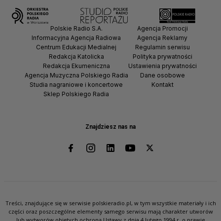
Polskie Radio S.A.
Agencja Promocji
Informacyjna Agencja Radiowa
Agencja Reklamy
Centrum Edukacji Medialnej
Regulamin serwisu
Redakcja Katolicka
Polityka prywatności
Redakcja Ekumeniczna
Ustawienia prywatności
Agencja Muzyczna Polskiego Radia
Dane osobowe
Studia nagraniowe i koncertowe
Kontakt
Sklep Polskiego Radia
Znajdziesz nas na
Treści, znajdujące się w serwisie polskieradio.pl, w tym wszystkie materiały i ich
części oraz poszczególne elementy samego serwisu mają charakter utworów
lub wytworów objętych ochroną Ustawy z dnia 4 lutego 1994 r. o prawie