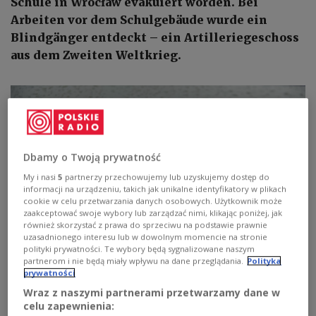
Schule in Wrocław evakuiert worden. Bei
Arbeiten vor dem Schulgebäude wurde ein
Blindgänger entdeckt – ein Artilleriegeschoss
aus dem Zweiten Weltkrieg.
Dbamy o Twoją prywatność
My i nasi
5
partnerzy przechowujemy lub uzyskujemy dostęp do
informacji na urządzeniu, takich jak unikalne identyfikatory w plikach
cookie w celu przetwarzania danych osobowych. Użytkownik może
zaakceptować swoje wybory lub zarządzać nimi, klikając poniżej, jak
również skorzystać z prawa do sprzeciwu na podstawie prawnie
uzasadnionego interesu lub w dowolnym momencie na stronie
polityki prywatności. Te wybory będą sygnalizowane naszym
Insgesamt 430 Personen wurden evakuiert. Die Polizei hat das Gelände
partnerom i nie będą miały wpływu na dane przeglądania.
Polityka
abgesichert. Ein Sprengstoffräumdienst wurde angefordert.
WOJCIECH
prywatności
STROZYK/REPORTER
Wraz z naszymi partnerami przetwarzamy dane w
celu zapewnienia:
Auf dem Gelände des Adam-Mickiewicz-