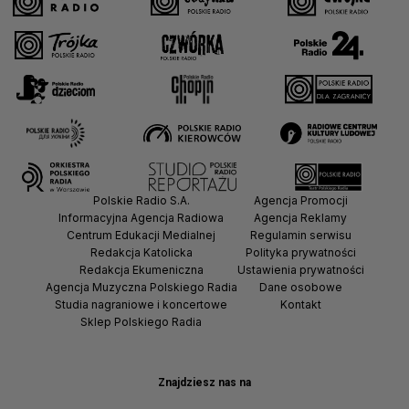
Polskie Radio S.A.
Agencja Promocji
Informacyjna Agencja Radiowa
Agencja Reklamy
Centrum Edukacji Medialnej
Regulamin serwisu
Redakcja Katolicka
Polityka prywatności
Redakcja Ekumeniczna
Ustawienia prywatności
Agencja Muzyczna Polskiego Radia
Dane osobowe
Studia nagraniowe i koncertowe
Kontakt
Sklep Polskiego Radia
Znajdziesz nas na