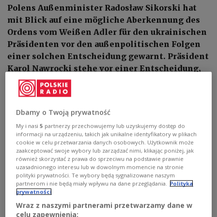
Polens Außenminister Radosław Sikorski hat
mit Blick auf eine mögliche Aberkennung des
Ordens vom Weißen Adler für den ukrainischen
Präsidenten vor den außenpolitischen Folgen
einer solchen Entscheidung gewarnt. Präsident
Karol Nawrocki stehe vor einer Entscheidung,
die „mit Sicherheit erhebliche Auswirkungen
auf die Außenpolitik“ haben werde, sagte
Sikorski am Montag im Parlament.
Dbamy o Twoją prywatność
My i nasi
5
partnerzy przechowujemy lub uzyskujemy dostęp do
informacji na urządzeniu, takich jak unikalne identyfikatory w plikach
cookie w celu przetwarzania danych osobowych. Użytkownik może
zaakceptować swoje wybory lub zarządzać nimi, klikając poniżej, jak
również skorzystać z prawa do sprzeciwu na podstawie prawnie
uzasadnionego interesu lub w dowolnym momencie na stronie
polityki prywatności. Te wybory będą sygnalizowane naszym
partnerom i nie będą miały wpływu na dane przeglądania.
Polityka
prywatności
Wraz z naszymi partnerami przetwarzamy dane w
celu zapewnienia: