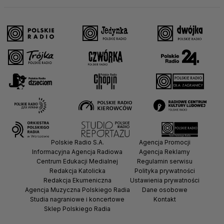
Polskie Radio S.A.
Agencja Promocji
Informacyjna Agencja Radiowa
Agencja Reklamy
Centrum Edukacji Medialnej
Regulamin serwisu
Redakcja Katolicka
Polityka prywatności
Redakcja Ekumeniczna
Ustawienia prywatności
Agencja Muzyczna Polskiego Radia
Dane osobowe
Studia nagraniowe i koncertowe
Kontakt
Sklep Polskiego Radia