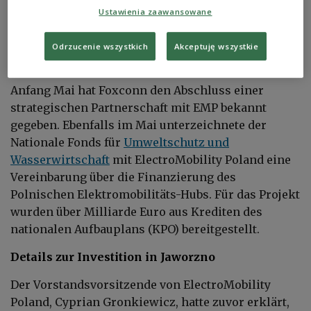
Ustawienia zaawansowane
komplexe Verfahren zur Umsetzung des Projekts
abgeschlossen. „Also: Autos und Halbleiter“, fasste
Odrzucenie wszystkich
Akceptuję wszystkie
der Ministerpräsident zusammen.
Anfang Mai hat Foxconn den Abschluss einer
strategischen Partnerschaft mit EMP bekannt
gegeben. Ebenfalls im Mai unterzeichnete der
Nationale Fonds für
Umweltschutz und
Wasserwirtschaft
mit ElectroMobility Poland eine
Vereinbarung über die Finanzierung des
Polnischen Elektromobilitäts-Hubs. Für das Projekt
wurden über Milliarde Euro aus Krediten des
nationalen Aufbauplans (KPO) bereitgestellt.
Details zur Investition in Jaworzno
Der Vorstandsvorsitzende von ElectroMobility
Poland, Cyprian Gronkiewicz, hatte zuvor erklärt,