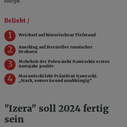
PAP/ps
Beliebt /
1
Weichsel auf historischem Tiefstand
2
Anschlag auf Hersteller russischer
Drohnen
3
Mehrheit der Polen sieht Nawrockis erstes
Amtsjahr positiv
4
Morawiecki lobt Präsident Nawrocki.
„Stark, souverän und unabhängig“
"Izera" soll 2024 fertig
sein