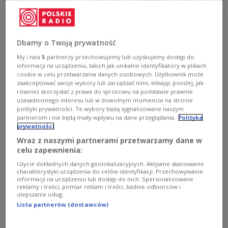
„Gemeinsam mit den Taiwanern werden wir über ElectroMobility Poland
Dbamy o Twoją prywatność
in Jaworzno ein großes Zentrum aufbauen, das in das gesamte Industrie-
und Technologieökosystem der Stadt und der Region eingebunden sein
My i nasi
5
partnerzy przechowujemy lub uzyskujemy dostęp do
wird. Geplant sind Fahrzeuge, voraussichtlich drei Modelle der
Mittelklasse, darunter SUVs“, kündigte Tusk an.
PAP/Albert Zawada
informacji na urządzeniu, takich jak unikalne identyfikatory w plikach
cookie w celu przetwarzania danych osobowych. Użytkownik może
zaakceptować swoje wybory lub zarządzać nimi, klikając poniżej, jak
Die Gespräche mit den taiwanischen Partnern
również skorzystać z prawa do sprzeciwu na podstawie prawnie
seien nach Angaben des Regierungschefs
uzasadnionego interesu lub w dowolnym momencie na stronie
polityki prywatności. Te wybory będą sygnalizowane naszym
fortgeschrittenen und sollen im Herbst
partnerom i nie będą miały wpływu na dane przeglądania.
Polityka
abgeschlossen werden. „Gemeinsam mit den
prywatności
Taiwanern werden wir über
ElectroMobility Poland
Wraz z naszymi partnerami przetwarzamy dane w
in Jaworzno ein großes Zentrum aufbauen, das in
celu zapewnienia:
das gesamte Industrie- und Technologieökosystem
Użycie dokładnych danych geolokalizacyjnych. Aktywne skanowanie
charakterystyki urządzenia do celów identyfikacji. Przechowywanie
der Stadt und der Region eingebunden sein wird.
informacji na urządzeniu lub dostęp do nich. Spersonalizowane
Geplant sind Fahrzeuge, voraussichtlich drei
reklamy i treści, pomiar reklam i treści, badnie odbiorców i
ulepszanie usług.
Modelle der Mittelklasse, darunter SUVs“, kündigte
Lista partnerów (dostawców)
Tusk an. Polen arbeite gemeinsam mit Foxconn
auch an einer Halbleiterfabrik. Derzeit werde das