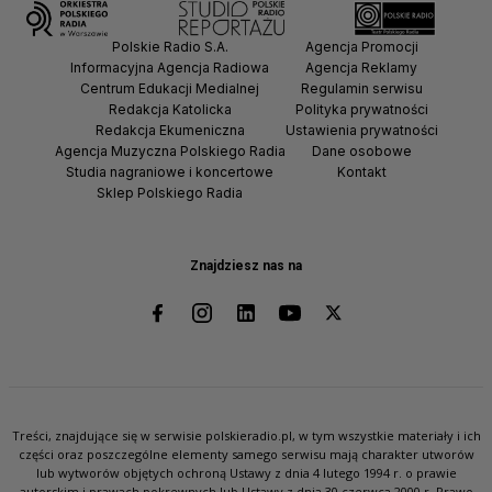
Polskie Radio S.A.
Agencja Promocji
Informacyjna Agencja Radiowa
Agencja Reklamy
Centrum Edukacji Medialnej
Regulamin serwisu
Redakcja Katolicka
Polityka prywatności
Redakcja Ekumeniczna
Ustawienia prywatności
Agencja Muzyczna Polskiego Radia
Dane osobowe
Studia nagraniowe i koncertowe
Kontakt
Sklep Polskiego Radia
Znajdziesz nas na
Treści, znajdujące się w serwisie polskieradio.pl, w tym wszystkie materiały i ich
części oraz poszczególne elementy samego serwisu mają charakter utworów
lub wytworów objętych ochroną Ustawy z dnia 4 lutego 1994 r. o prawie
autorskim i prawach pokrewnych lub Ustawy z dnia 30 czerwca 2000 r. Prawo