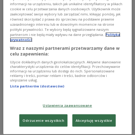
Außenminister Radosław Sikorski
hat am
informacji na urządzeniu, takich jak unikalne identyfikatory w plikach
Donnerstag mit einem Vertreter der Familien
der
cookie w celu przetwarzania danych osobowych. Użytkownik może
zaakceptować swoje wybory lub zarządzać nimi, klikając poniżej, jak
Studenten
gesprochen. Er bedankte sich für die
również skorzystać z prawa do sprzeciwu na podstawie prawnie
gute Zusammenarbeit. „Die jungen Leute sind jetzt
uzasadnionego interesu lub w dowolnym momencie na stronie
polityki prywatności. Te wybory będą sygnalizowane naszym
mit ihren Pässen auf dem Campus in Kano. Diese
partnerom i nie będą miały wpływu na dane przeglądania.
Polityka
langwierige Qual hat zum Glück ein gutes Ende
prywatności
gefunden. Ich bin sehr froh und dankbar für die
Wraz z naszymi partnerami przetwarzamy dane w
celu zapewnienia:
gute Zusammenarbeit zwischen den Familien und
dem Außenministerium. Sie war sehr hilfreich“,
Użycie dokładnych danych geolokalizacyjnych. Aktywne skanowanie
charakterystyki urządzenia do celów identyfikacji. Przechowywanie
betonte Sikorski in einem Update in den sozialen
informacji na urządzeniu lub dostęp do nich. Spersonalizowane
reklamy i treści, pomiar reklam i treści, badnie odbiorców i
Medien. „Ich glaube, die Schüler haben eine
ulepszanie usług.
beschleunigte Lektion in Afrikanistik erhalten. Ich
Lista partnerów (dostawców)
gratuliere ihnen und hoffe, dass sie bald nach
Hause zurückkehren werden“, fügte der polnische
Ustawienia zaawansowane
Spitzendiplomat hinzu.
Odrzucenie wszystkich
Akceptuję wszystkie
🇵🇱 Polscy studenci zostali uwolnieni i