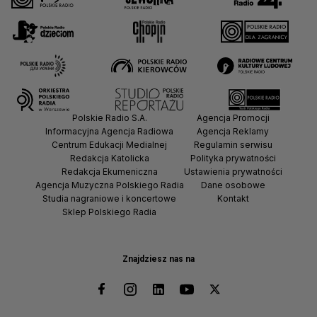
Polskie Radio S.A.
Agencja Promocji
Informacyjna Agencja Radiowa
Agencja Reklamy
Centrum Edukacji Medialnej
Regulamin serwisu
Redakcja Katolicka
Polityka prywatności
Redakcja Ekumeniczna
Ustawienia prywatności
Agencja Muzyczna Polskiego Radia
Dane osobowe
Studia nagraniowe i koncertowe
Kontakt
Sklep Polskiego Radia
Znajdziesz nas na