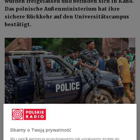
wurden freigelassen und befinden sich in Kano.
Das polnische Außenministerium hat ihre
sichere Rückkehr auf den Universitätscampus
bestätigt.
Die in Nigeria festgenommenen polnischen Studenten wurden
freigelassen und befinden sich in Kano. Das polnische Außenministerium
hat ihre sichere Rückkehr auf den Universitätscampus bestätigt.
Tolu
Owoeye / Shutterstock.com
Dbamy o Twoją prywatność
My i nasi
5
partnerzy przechowujemy lub uzyskujemy dostęp do