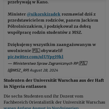
przebywają w Kano.
Minister
@sikorskiradek
rozmawiał dziś z
przedstawicielem rodziców, panem Jackiem
Półrolniczakiem, i podziękował za dobrą
współpracę rodzin studentów z MSZ.
Dziękujemy wszystkim zaangażowanym w
uwolnienie 🇵🇱 obywateli!
pic.twitter.com/ulUYpg19kl
— Ministerstwo Spraw Zagranicznych RP 🇵🇱
(@MSZ_RP)
August 28, 2024
Studenten der Universität Warschau aus der Haft
in Nigeria entlassen
Die sechs Studenten und ihr Dozent vom
Fachbereich Orientalistik der Universität Warschau
waren Anfang August in Nordnigerien