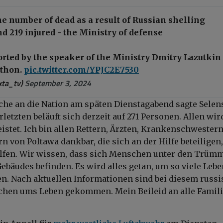
 the number of dead as a result of Russian shelling
d 219 injured - the Ministry of defense
rted by the speaker of the Ministry Dmitry Lazutkin
ethon.
pic.twitter.com/YPJC2E7530
ta_tv)
September 3, 2024
che an die Nation am späten Dienstagabend sagte Selen
rletzten beläuft sich derzeit auf 271 Personen. Allen wir
eistet. Ich bin allen Rettern, Ärzten, Krankenschwester
 von Poltawa dankbar, die sich an der Hilfe beteiligen,
lfen. Wir wissen, dass sich Menschen unter den Trüm
Gebäudes befinden. Es wird alles getan, um so viele Leb
en. Nach aktuellen Informationen sind bei diesem russ
chen ums Leben gekommen. Mein Beileid an alle Famil