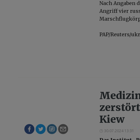
Nach Angaben d
Angriff vier ru
Marschflugkörpe
PAP/Reuters/uk
Medizin
zerstör
Kiew
30.07.2024 13:31
Das Institut „