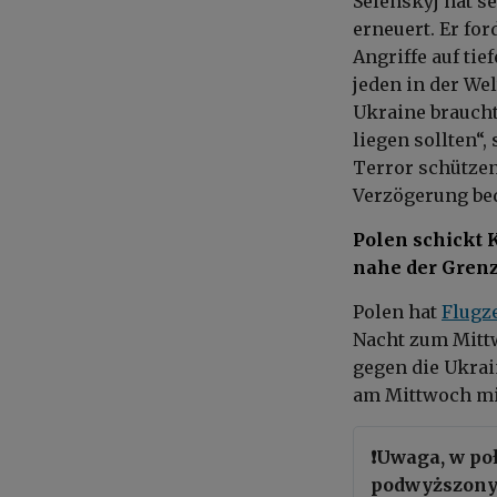
Selenskyj hat s
erneuert. Er fo
Angriffe auf tie
jeden in der Wel
Ukraine braucht
liegen sollten“,
Terror schützen
Verzögerung bed
Polen schickt 
nahe der Gren
Polen hat
Flugz
Nacht zum Mitt
gegen die Ukrai
am Mittwoch mit
❗️Uwaga, w p
podwyższony 