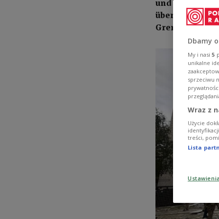
und forderte V
übergeben. Am
Grenze in Lwi
Dbamy o
My i nasi
5
p
unikalne id
zaakceptowa
sprzeciwu 
prywatnośc
przeglądani
Wraz z n
Użycie dokł
identyfikac
treści, pom
Lista par
Ustawieni