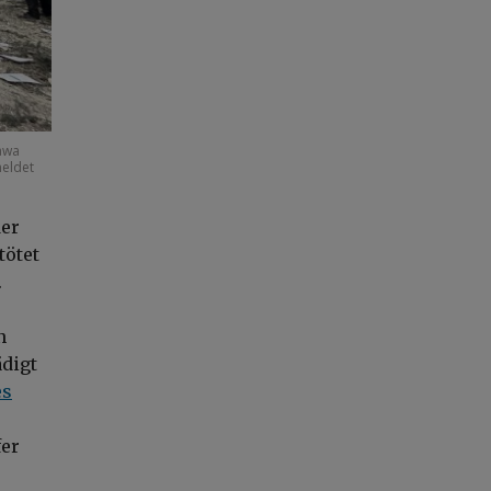
tawa
meldet
der
tötet
.
n
digt
es
fer