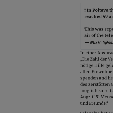
❗️ In Poltava
reached 49 an
This was repo
air of the tel
— NEXTA (@nex
In einer Anspra
„Die Zahl der Ve
nötige Hilfe gel
allen Einwohnern
spenden und he
des zerstörten 
möglich zu rett
Angriff 51 Mens
und Freunde.“