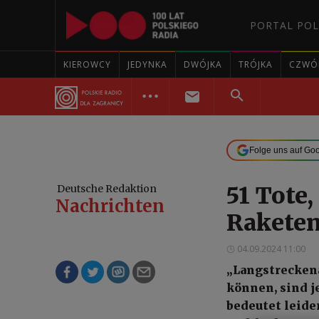
PORTAL POL
KIEROWCY
JEDYNKA
DWÓJKA
TRÓJKA
CZWÓ
Folge uns auf Go
51 Tote,
Deutsche Redaktion
Nachrichten
Raketen
04.09.2024 11:00
„Langstreckena
können, sind j
bedeutet leide