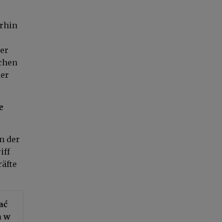
erhin
ger
schen
der
e
n der
iff
räfte
ać
a w