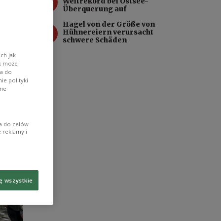
3
Weltrekord bei Ostsee-
Überquerung auf
Hagel von der Größe von
4
Hühnereiern verursacht
schwere Schäden
ch jak
ik może
wa do
e polityki
ane
ia do celów
 reklamy i
ę wszystkie