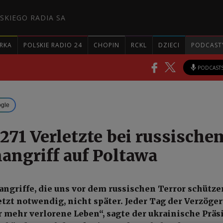
SKIEGO RADIA SA
RKA
POLSKIE RADIO 24
CHOPIN
RCKL
DZIECI
PODCAST
PODCAST
ogle
 271 Verletzte bei russische
angriff auf Poltawa
ngriffe, die uns vor dem russischen Terror schütze
etzt notwendig, nicht später. Jeder Tag der Verzöge
r mehr verlorene Leben“, sagte der ukrainische Präs