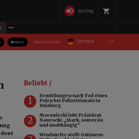
SŁUCHAJ
Y
DEUTSCH
S
RADIO
REDAKTIONEN:
ENGLISH
POLSKA
m
Beliebt /
РУССКИЙ
Ermittlungen nach Tod eines
1
Polen bei Polizeieinsatz in
БЕЛАРУСКАЯ
Duisburg
Morawiecki lobt Präsident
2
n
УКРАЇНСЬКА
Nawrocki. „Stark, souverän
rung
und unabhängig“
ident
Windsurfer stellt Guinness-