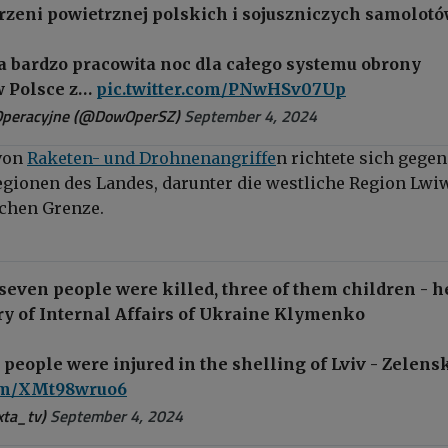
rzeni powietrznej polskich i sojuszniczych samolotó
na bardzo pracowita noc dla całego systemu obrony
w Polsce z…
pic.twitter.com/PNwHSv07Up
peracyjne (@DowOperSZ)
September 4, 2024
 von
Raketen- und Drohnenangriffe
n richtete sich gegen
gionen des Landes, darunter die westliche Region Lwi
chen Grenze.
 seven people were killed, three of them children - 
ry of Internal Affairs of Ukraine Klymenko
people were injured in the shelling of Lviv - Zelens
com/XMt98wruo6
ta_tv)
September 4, 2024