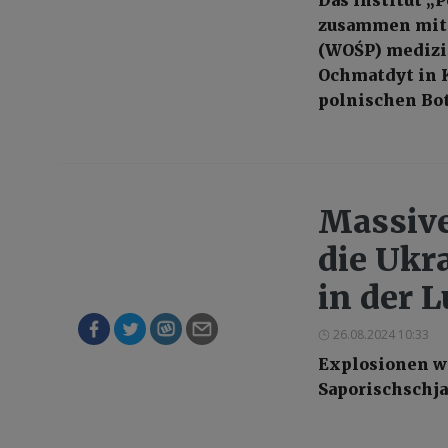
zusammen mit 
(WOŚP) medizi
Ochmatdyt in K
polnischen Bo
Massive
die Ukr
in der L
26.08.2024 10:33
Explosionen w
Saporischschja