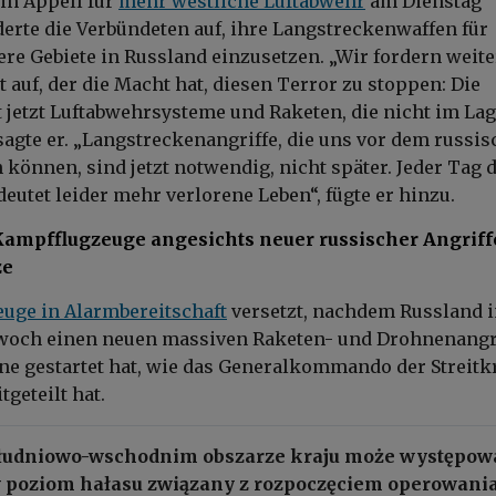
ein Appell für
mehr westliche Luftabwehr
am Dienstag
rderte die Verbündeten auf, ihre Langstreckenwaffen für
fere Gebiete in Russland einzusetzen. „Wir fordern weit
t auf, der die Macht hat, diesen Terror zu stoppen: Die
 jetzt Luftabwehrsysteme und Raketen, die nicht im La
 sagte er. „Langstreckenangriffe, die uns vor dem russi
 können, sind jetzt notwendig, nicht später. Jeder Tag 
eutet leider mehr verlorene Leben“, fügte er hinzu.
Kampfflugzeuge angesichts neuer russischer Angriff
ze
euge in Alarmbereitschaft
versetzt, nachdem Russland i
woch einen neuen massiven Raketen- und Drohnenangr
ne gestartet hat, wie das Generalkommando der Streitk
geteilt hat.
ołudniowo-wschodnim obszarze kraju może występow
poziom hałasu związany z rozpoczęciem operowani