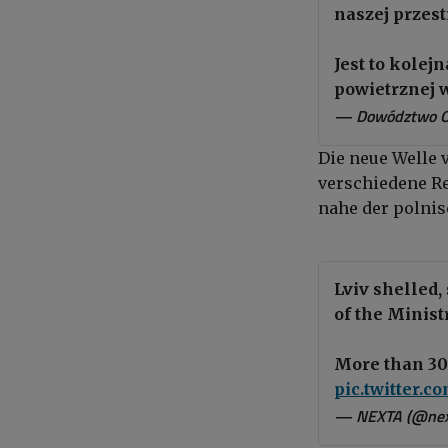
naszej przest
Jest to kolej
powietrznej 
— Dowództwo O
Die neue Welle
verschiedene Re
nahe der polnis
Lviv shelled,
of the Minist
More than 30 
pic.twitter.
— NEXTA (@nex