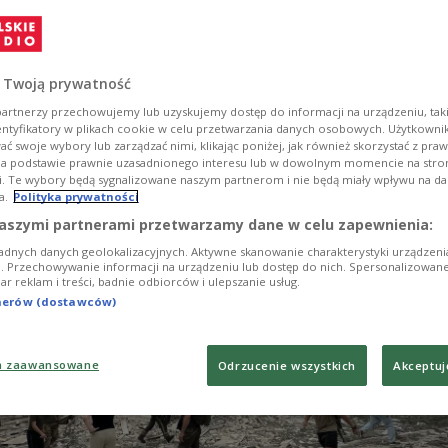
erbündete auf, der Ukraine mehr Luftabwehr zu
 Mittwoch sind Raketen auch nahe der polnischen
w eingeschlagen.
 Twoją prywatność
artnerzy przechowujemy lub uzyskujemy dostęp do informacji na urządzeniu, taki
entyfikatory w plikach cookie w celu przetwarzania danych osobowych. Użytkown
ć swoje wybory lub zarządzać nimi, klikając poniżej, jak również skorzystać z pra
na podstawie prawnie uzasadnionego interesu lub w dowolnym momencie na stroni
i. Te wybory będą sygnalizowane naszym partnerom i nie będą miały wpływu na d
a.
Polityka prywatności
aszymi partnerami przetwarzamy dane w celu zapewnienia:
adnych danych geolokalizacyjnych. Aktywne skanowanie charakterystyki urządzen
ji. Przechowywanie informacji na urządzeniu lub dostęp do nich. Spersonalizowane
iar reklam i treści, badnie odbiorców i ulepszanie usług.
tnerów (dostawców)
a zaawansowane
Odrzucenie wszystkich
Akceptuj