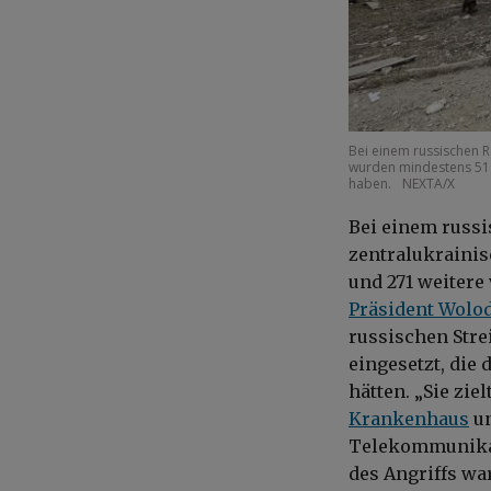
Bei einem russischen R
wurden mindestens 51 
haben.
NEXTA/X
Bei einem russi
zentralukrainis
und 271 weitere
Präsident Wolo
russischen Strei
eingesetzt, die
hätten. „Sie zie
Krankenhaus
un
Telekommunikati
des Angriffs wa