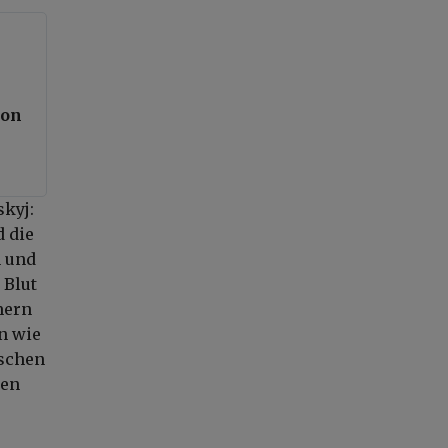
 on
skyj:
d die
n und
 Blut
mern
en wie
ischen
ien