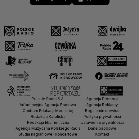
Polskie Radio S.A.
Agencja Promocji
Informacyjna Agencja Radiowa
Agencja Reklamy
Centrum Edukacji Medialnej
Regulamin serwisu
Redakcja Katolicka
Polityka prywatności
Redakcja Ekumeniczna
Ustawienia prywatności
Agencja Muzyczna Polskiego Radia
Dane osobowe
Studia nagraniowe i koncertowe
Kontakt