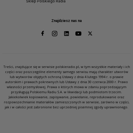
Sklep Polskiego Radia
Znajdziesz nas na
Treści, znajdujące się w serwisie polskieradio.pl, w tym wszystkie materiały i ich
części oraz poszczególne elementy samego serwisu mają charakter utworów
lub wytworów objętych ochroną Ustawy z dnia 4 lutego 1994 r. o prawie
autorskim i prawach pokrewnych lub Ustawy z dnia 30 czerwca 2000 r. Prawo
własności przemysłowej. Prawa o których mowa w zdaniu poprzedzającym
przysługują Polskiemu Radiu S.A. w likwidacji lub podmiotom trzecim.
Jakiekolwiek kopiowanie, zapisywanie, powielanie, reprodukowanie oraz
rozpowszechnianie materiałów zamieszczonych w serwisie, zarówno w części,
jak i w całości jest zabronione bez uprzedniej pisemnej zgody uprawnionego.