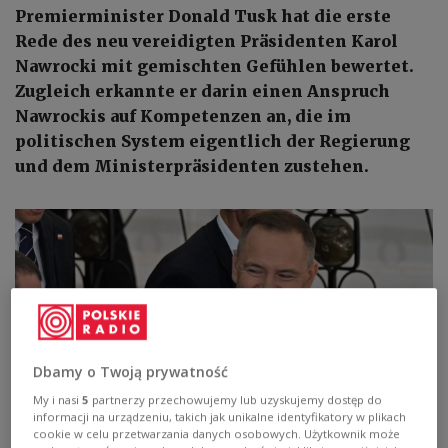
Premierminister Donald Tusk hat die erste
Rede des neu vereidigten Präsidenten Karol
Nawrocki mit gemischten Gefühlen bewertet.
Zugleich erkannte er darin einen Anspruch
Nawrockis auf Kompetenzen an, die im
politischen System eigentlich der Regierung
und dem Ministerpräsidenten zustehen.
Dbamy o Twoją prywatność
My i nasi
5
partnerzy przechowujemy lub uzyskujemy dostęp do
informacji na urządzeniu, takich jak unikalne identyfikatory w plikach
cookie w celu przetwarzania danych osobowych. Użytkownik może