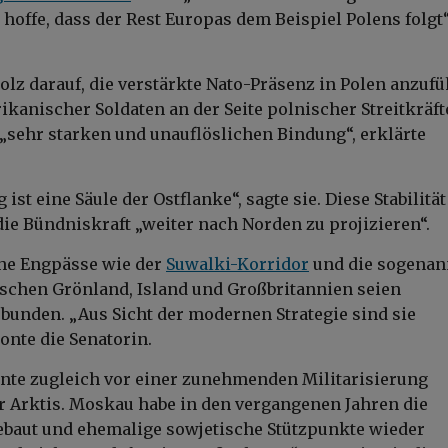
 hoffe, dass der Rest Europas dem Beispiel Polens folgt“
tolz darauf, die verstärkte Nato-Präsenz in Polen anzufü
ikanischer Soldaten an der Seite polnischer Streitkräft
„sehr starken und unauflöslichen Bindung“, erklärte
ist eine Säule der Ostflanke“, sagte sie. Diese Stabilität
die Bündniskraft „weiter nach Norden zu projizieren“.
che Engpässe wie der
Suwalki-Korridor
und die sogenan
schen Grönland, Island und Großbritannien seien
bunden. „Aus Sicht der modernen Strategie sind sie
onte die Senatorin.
te zugleich vor einer zunehmenden Militarisierung
r Arktis. Moskau habe in den vergangenen Jahren die
ebaut und ehemalige sowjetische Stützpunkte wieder