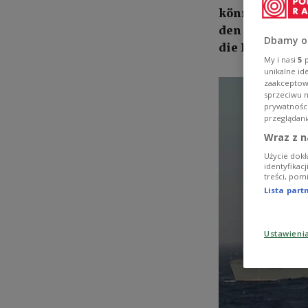
können die Sic
den Augen verl
Dbamy o
die Politikeri
My i nasi
5
p
unikalne id
zaakceptowa
sprzeciwu 
prywatnośc
przeglądani
Wraz z n
Użycie dokł
identyfikac
treści, pom
Lista par
Ustawieni