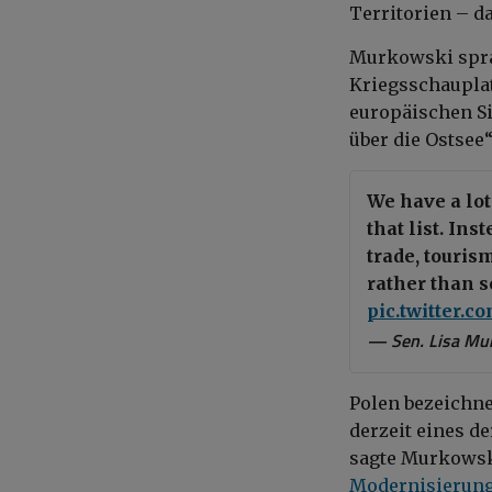
Territorien – d
Murkowski sprac
Kriegsschauplat
europäischen Si
über die Ostsee“
We have a lot
that list. In
trade, touri
rather than s
pic.twitter.
— Sen. Lisa Mu
Polen bezeichnet
derzeit eines d
sagte Murkowsk
Modernisierung 