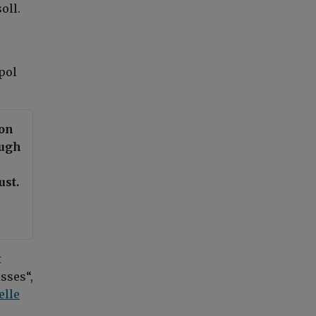
oll.
pol
 on
ough
ust.
t
sses“,
elle