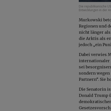
Die republikanische US
Entwicklungen in der Ar
Murkowski beto
Regionen und de
nicht länger al
die Arktis als e
jedoch „ein Pun
Dabei verwies M
internationaler
sei besorgniser
sondern wegen 
Partnern“. Sie h
Die Senatorin i
Donald Trump ü
demokratischen 
Gesetzesvorschl