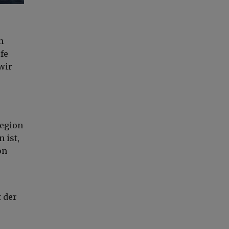
n
fe
wir
Region
 ist,
on
 der