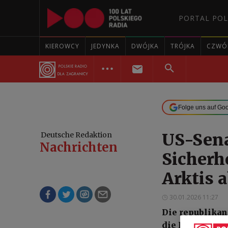
PORTAL POL
KIEROWCY
JEDYNKA
DWÓJKA
TRÓJKA
CZWÓ
Folge uns auf Go
US-Sena
Deutsche Redaktion
Nachrichten
Sicherh
Arktis 
30.01.2026 11:27
Die republikan
die Entwicklun