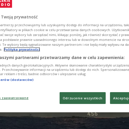
herheit in der Ostsee nicht garantieren, wenn wir a
ieren, was jenseits des Polarkreises geschieht“, sag
 Twoją prywatność
n am Donnerstag bei einer Konferenz in Washington
artnerzy przechowujemy lub uzyskujemy dostęp do informacji na urządzeniu, taki
entyfikatory w plikach cookie w celu przetwarzania danych osobowych. Użytkown
ć swoje wybory lub zarządzać nimi, klikając poniżej, jak również skorzystać z pra
na podstawie prawnie uzasadnionego interesu lub w dowolnym momencie na stroni
i. Te wybory będą sygnalizowane naszym partnerom i nie będą miały wpływu na d
a.
Polityka prywatności
aszymi partnerami przetwarzamy dane w celu zapewnienia:
adnych danych geolokalizacyjnych. Aktywne skanowanie charakterystyki urządzen
ji. Przechowywanie informacji na urządzeniu lub dostęp do nich. Spersonalizowane
iar reklam i treści, badnie odbiorców i ulepszanie usług.
tnerów (dostawców)
a zaawansowane
Odrzucenie wszystkich
Akceptuj