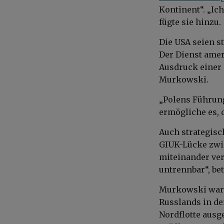
Kontinent“. „Ich
fügte sie hinzu.
Die USA seien s
Der Dienst amer
Ausdruck einer 
Murkowski.
„Polens Führung 
ermögliche es, 
Auch strategis
GIUK-Lücke zwi
miteinander ver
untrennbar“, bet
Murkowski warn
Russlands in de
Nordflotte ausg