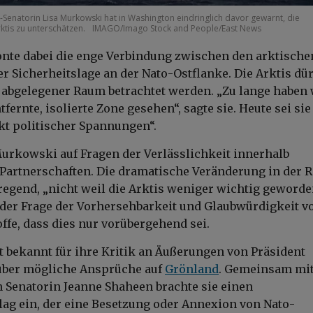
-Senatorin Lisa Murkowski hat in Washington eindringlich davor gewarnt, die
ktis zu unterschätzen.
IMAGO/Imago Stock and People/East News
nte dabei die enge Verbindung zwischen den arktische
r Sicherheitslage an der Nato-Ostflanke. Die Arktis dür
s abgelegener Raum betrachtet werden. „Zu lange haben 
ntfernte, isolierte Zone gesehen“, sagte sie. Heute sei sie
kt politischer Spannungen“.
urkowski auf Fragen der Verlässlichkeit innerhalb
 Partnerschaften. Die dramatische Veränderung in der 
regend, „nicht weil die Arktis weniger wichtig geworden
der Frage der Vorhersehbarkeit und Glaubwürdigkeit v
offe, dass dies nur vorübergehend sei.
st bekannt für ihre Kritik an Äußerungen von Präsident
ber mögliche Ansprüche auf
Grönland
. Gemeinsam mit
Senatorin Jeanne Shaheen brachte sie einen
ag ein, der eine Besetzung oder Annexion von Nato-