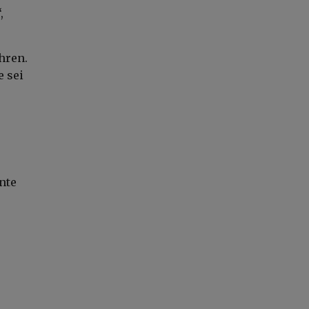
,
hren.
e sei
nte