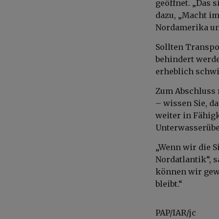
geöffnet. „Das 
dazu, „Macht im
Nordamerika un
Sollten Transpo
behindert werde
erheblich schw
Zum Abschluss r
– wissen Sie, da
weiter in Fähig
Unterwasserüb
„Wenn wir die S
Nordatlantik“, 
können wir gewä
bleibt.“
PAP/IAR/jc