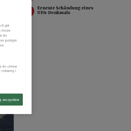
us
4
Erneute Schändung eines
te
UPA-Denkmals
.
ch jak
ik może
wa do
e polityki
ane
ia do celów
 reklamy i
ę wszystkie