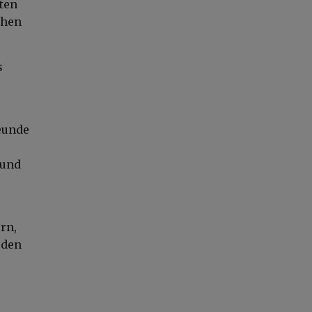
nten
chen
s
reunde
 und
rn,
eden