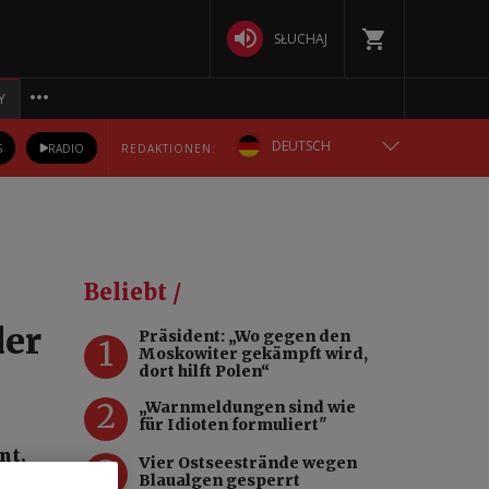
SŁUCHAJ
Y
DEUTSCH
S
RADIO
REDAKTIONEN:
ENGLISH
POLSKA
Beliebt /
РУССКИЙ
der
Präsident: „Wo gegen den
1
Moskowiter gekämpft wird,
БЕЛАРУСКАЯ
dort hilft Polen“
2
„Warnmeldungen sind wie
УКРАЇНСЬКА
für Idioten formuliert"
nt,
3
Vier Ostseestrände wegen
Blaualgen gesperrt