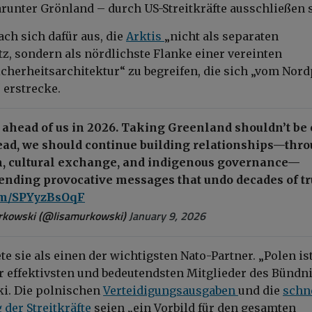
arunter Grönland – durch US-Streitkräfte ausschließen s
h sich dafür aus, die
Arktis
„nicht als separaten
z, sondern als nördlichste Flanke einer vereinten
cherheitsarchitektur“ zu begreifen, die sich „vom Nord
 erstrecke.
 ahead of us in 2026. Taking Greenland shouldn’t be
stead, we should continue building relationships—thr
sm, cultural exchange, and indigenous governance—
ending provocative messages that undo decades of tr
com/SPYyzBsOqF
rkowski (@lisamurkowski)
January 9, 2026
e sie als einen der wichtigsten Nato-Partner. „Polen is
er effektivsten und bedeutendsten Mitglieder des Bündni
i. Die polnischen
Verteidigungsausgaben
und die
schn
der Streitkräfte
seien „ein Vorbild für den gesamten