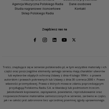
Agencja Muzyczna Polskiego Radia
Dane osobowe
Studia nagraniowe i koncertowe
Kontakt
Sklep Polskiego Radia
Znajdziesz nas na
Treści, znajdujące się w serwisie polskieradio.pl, w tym wszystkie materiały i ich
części oraz poszczególne elementy samego serwisu mają charakter utworów
lub wytworów objętych ochroną Ustawy z dnia 4 lutego 1994 r. o prawie
autorskim i prawach pokrewnych lub Ustawy z dnia 30 czerwca 2000 r. Prawo
własności przemysłowej. Prawa o których mowa w zdaniu poprzedzającym
przysługują Polskiemu Radiu S.A. w likwidacji lub podmiotom trzecim.
Jakiekolwiek kopiowanie, zapisywanie, powielanie, reprodukowanie oraz
rozpowszechnianie materiałów zamieszczonych w serwisie, zarówno w części,
jak i w całości jest zabronione bez uprzedniej pisemnej zgody uprawnionego.