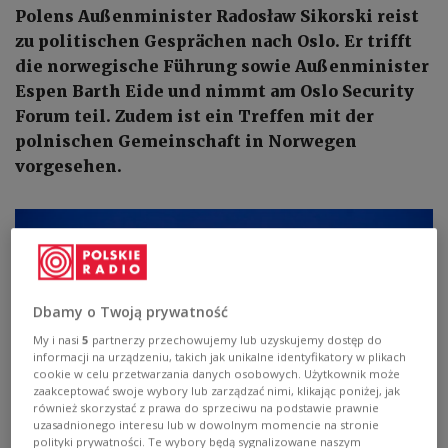
Polens Außenminister Radosław Sikorski reist
zu politischen Gesprächen nach Oslo. Er trifft
die norwegische Führung sowie Außenminister
Espen Barth Eide und nimmt am Oslo Security
Forum teil. Zudem ist ein Treffen mit der
polnischen Gemeinschaft in Norwegen
vorgesehen.
Dbamy o Twoją prywatność
My i nasi
5
partnerzy przechowujemy lub uzyskujemy dostęp do
informacji na urządzeniu, takich jak unikalne identyfikatory w plikach
cookie w celu przetwarzania danych osobowych. Użytkownik może
zaakceptować swoje wybory lub zarządzać nimi, klikając poniżej, jak
również skorzystać z prawa do sprzeciwu na podstawie prawnie
uzasadnionego interesu lub w dowolnym momencie na stronie
polityki prywatności. Te wybory będą sygnalizowane naszym