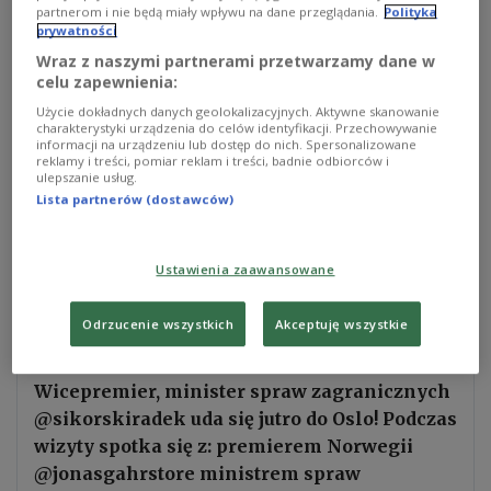
partnerom i nie będą miały wpływu na dane przeglądania.
Polityka
prywatności
Wraz z naszymi partnerami przetwarzamy dane w
Warschau, 30.01.2026. Der stellvertretende Ministerpräsident und
Außenminister Radosław Sikorski während einer Pressekonferenz nach
celu zapewnienia:
einem Treffen mit dem luxemburgischen Außenminister Xavier Bettel im
Außenministerium in Warschau am 30. dieses Monats. (sko) PAP/Tomasz
Użycie dokładnych danych geolokalizacyjnych. Aktywne skanowanie
Gzell
PAP/Tomasz Gzell
charakterystyki urządzenia do celów identyfikacji. Przechowywanie
informacji na urządzeniu lub dostęp do nich. Spersonalizowane
reklamy i treści, pomiar reklam i treści, badnie odbiorców i
Außenminister und Vizepremier Radosław
ulepszanie usług.
Sikorski reist am Montag zu politischen
Lista partnerów (dostawców)
Gesprächen nach Oslo. Nach Angaben des
polnischen Außenministeriums trifft er zunächst
Ustawienia zaawansowane
Norwegens Staatsführung und später
Außenminister Espen Barth Eide.
Odrzucenie wszystkich
Akceptuję wszystkie
Wicepremier, minister spraw zagranicznych
@sikorskiradek uda się jutro do Oslo! Podczas
wizyty spotka się z: premierem Norwegii
@jonasgahrstore ministrem spraw