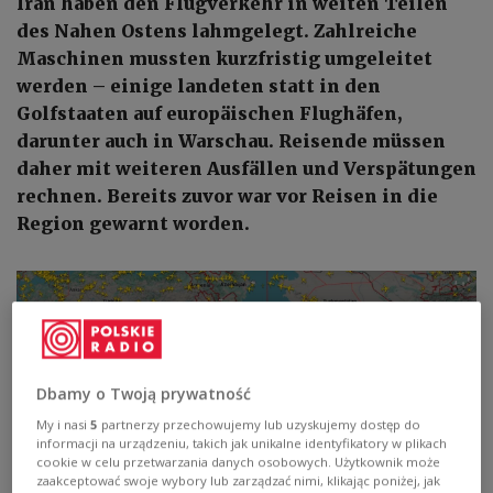
Iran haben den Flugverkehr in weiten Teilen
des Nahen Ostens lahmgelegt. Zahlreiche
Maschinen mussten kurzfristig umgeleitet
werden – einige landeten statt in den
Golfstaaten auf europäischen Flughäfen,
darunter auch in Warschau. Reisende müssen
daher mit weiteren Ausfällen und Verspätungen
rechnen. Bereits zuvor war vor Reisen in die
Region gewarnt worden.
Dbamy o Twoją prywatność
My i nasi
5
partnerzy przechowujemy lub uzyskujemy dostęp do
informacji na urządzeniu, takich jak unikalne identyfikatory w plikach
cookie w celu przetwarzania danych osobowych. Użytkownik może
zaakceptować swoje wybory lub zarządzać nimi, klikając poniżej, jak