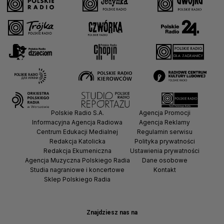
Polskie Radio S.A.
Agencja Promocji
Informacyjna Agencja Radiowa
Agencja Reklamy
Centrum Edukacji Medialnej
Regulamin serwisu
Redakcja Katolicka
Polityka prywatności
Redakcja Ekumeniczna
Ustawienia prywatności
Agencja Muzyczna Polskiego Radia
Dane osobowe
Studia nagraniowe i koncertowe
Kontakt
Sklep Polskiego Radia
Znajdziesz nas na