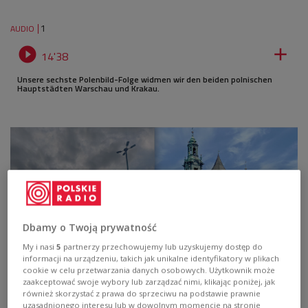
1
AUDIO


14'38
Unsere sechste Polenbild-Folge widmen wir den beiden polnischen
Hauptstädten Warschau und Krakau.
Dbamy o Twoją prywatność
My i nasi
5
partnerzy przechowujemy lub uzyskujemy dostęp do
informacji na urządzeniu, takich jak unikalne identyfikatory w plikach
cookie w celu przetwarzania danych osobowych. Użytkownik może
zaakceptować swoje wybory lub zarządzać nimi, klikając poniżej, jak
również skorzystać z prawa do sprzeciwu na podstawie prawnie
uzasadnionego interesu lub w dowolnym momencie na stronie