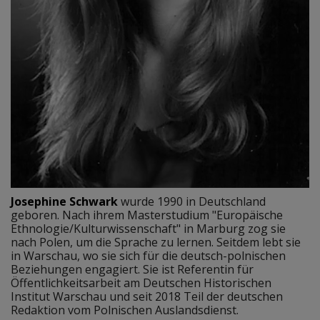
Josephine Schwark
wurde 1990 in Deutschland
geboren. Nach ihrem Masterstudium "Europäische
Ethnologie/Kulturwissenschaft" in Marburg zog sie
nach Polen, um die Sprache zu lernen. Seitdem lebt sie
in Warschau, wo sie sich für die deutsch-polnischen
Beziehungen engagiert. Sie ist Referentin für
Öffentlichkeitsarbeit am Deutschen Historischen
Institut Warschau und seit 2018 Teil der deutschen
Redaktion vom Polnischen Auslandsdienst.