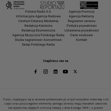
Polskie Radio S.A.
Agencja Promocji
Informacyjna Agencja Radiowa
Agencja Reklamy
Centrum Edukacji Medialnej
Regulamin serwisu
Redakcja Katolicka
Polityka prywatności
Redakcja Ekumeniczna
Ustawienia prywatności
Agencja Muzyczna Polskiego Radia
Dane osobowe
Studia nagraniowe i koncertowe
Kontakt
Sklep Polskiego Radia
Znajdziesz nas na
Treści, znajdujące się w serwisie polskieradio.pl, w tym wszystkie materiały i ich
części oraz poszczególne elementy samego serwisu mają charakter utworów
lub wytworów objętych ochroną Ustawy z dnia 4 lutego 1994 r. o prawie