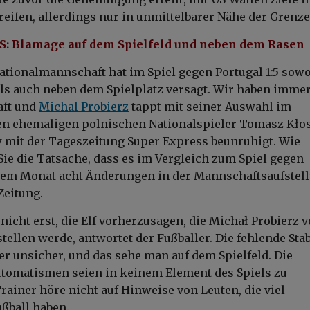
eifen, allerdings nur in unmittelbarer Nähe der Grenze
: Blamage auf dem Spielfeld und neben dem Rasen
ationalmannschaft hat im Spiel gegen Portugal 1:5 sow
ls auch neben dem Spielplatz versagt. Wir haben imme
aft und
Michal Probierz
tappt mit seiner Auswahl im
en ehemaligen polnischen Nationalspieler Tomasz Kłos
 mit der Tageszeitung Super Express beunruhigt. Wie
e die Tatsache, dass es im Vergleich zum Spiel gegen
inem Monat acht Änderungen in der Mannschaftsaufstel
 Zeitung.
nicht erst, die Elf vorherzusagen, die Michał Probierz v
tellen werde, antwortet der Fußballer. Die fehlende Stab
er unsicher, und das sehe man auf dem Spielfeld. Die
tomatismen seien in keinem Element des Spiels zu
rainer höre nicht auf Hinweise von Leuten, die viel
ßball haben.