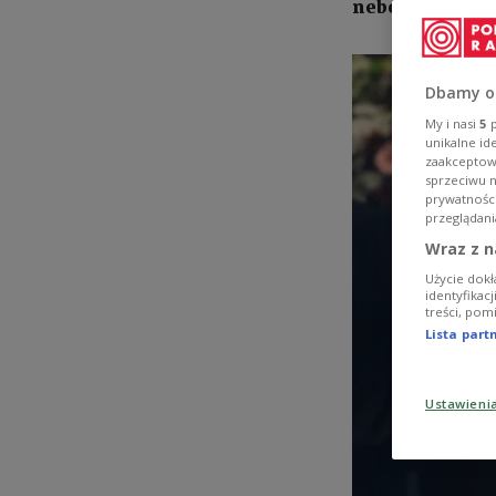
neben dem Spie
Dbamy o
My i nasi
5
p
unikalne id
zaakceptowa
sprzeciwu 
prywatnośc
przeglądani
Wraz z n
Użycie dokł
identyfikac
treści, pom
Lista par
Ustawieni