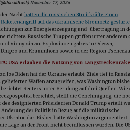
(@donaldtusk)
November 17, 2024
 der Nacht
hatten die russischen Streitkräfte einen
Raketenangriff auf das ukrainische Stromnetz gestarte
ichtungen zur Energieerzeugung und -übertragung in d
e richtete. Russische Truppen griffen unter anderem 
und Vinnytsia an. Explosionen gab es in Odessa,
, Dnipro und Krummhorn sowie in der Region Tscherka
A: USA erlauben die Nutzung von Langstreckenrak
n Joe Biden hat der Ukraine erlaubt, Ziele tief in Russl
 gelieferten Waffen anzugreifen, was Washington bishe
 berichtet Reuters unter Berufung auf drei Quellen. Wie 
eczpospolita berichtet, stellt die Genehmigung, die no
 des designierten Präsidenten Donald Trump erteilt wu
 Änderung der Politik in Bezug auf die militärische
er Ukraine dar. Bisher hatte Washington argumentiert,
 die Lage an der Front nicht beeinflussen würden. Die U