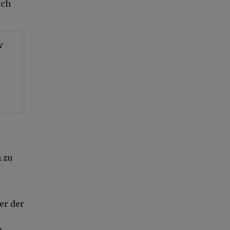
rch
w
 zu
er der
n