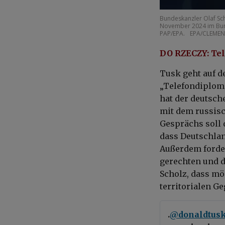
Bundeskanzler Olaf Sch
November 2024 im Bund
PAP/EPA.
EPA/CLEMEN
DO RZECZY: Tel
Tusk geht auf d
„Telefondiploma
hat der deutsch
mit dem russisc
Gesprächs soll 
dass Deutschlan
Außerdem forder
gerechten und d
Scholz, dass mö
territorialen G
.
@donaldtus