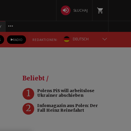
SŁUCHAJ
Y
DEUTSCH
S
RADIO
REDAKTIONEN:
ENGLISH
POLSKA
Beliebt /
РУССКИЙ
1
Polens PiS will arbeitslose
Ukrainer abschieben
БЕЛАРУСКАЯ
2
Infomagazin aus Polen: Der
Fall Heinz Reinefahrt
УКРАЇНСЬКА