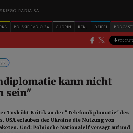
SKIEGO RADIA SA
RKA
POLSKIE RADIO 24
CHOPIN
RCKL
DZIECI
PODCAST
PODCAST
ogle
ndiplomatie kann nicht
 sein"
r Tusk übt Kritik an der "Telefondiplomatie" des
. USA erlauben der Ukraine die Nutzung von
keten. Und: Polnische Nationalelf versagt auf und