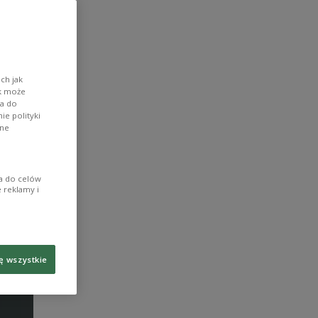
ch jak
ik może
wa do
e polityki
ane
ia do celów
 reklamy i
ę wszystkie