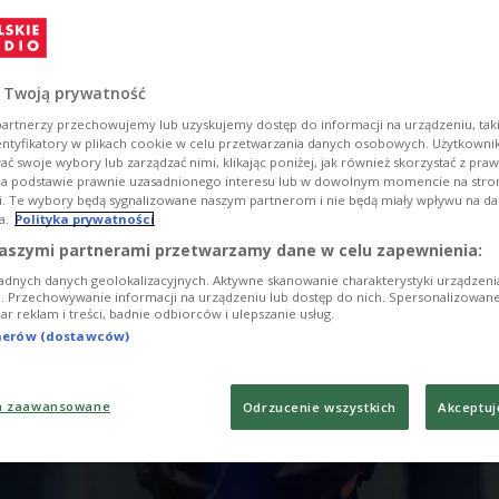
lfeld. Mehr zu diesen Themen in der Presseschau.
 Twoją prywatność
artnerzy przechowujemy lub uzyskujemy dostęp do informacji na urządzeniu, taki
entyfikatory w plikach cookie w celu przetwarzania danych osobowych. Użytkown
ć swoje wybory lub zarządzać nimi, klikając poniżej, jak również skorzystać z pra
na podstawie prawnie uzasadnionego interesu lub w dowolnym momencie na stroni
i. Te wybory będą sygnalizowane naszym partnerom i nie będą miały wpływu na d
a.
Polityka prywatności
aszymi partnerami przetwarzamy dane w celu zapewnienia:
adnych danych geolokalizacyjnych. Aktywne skanowanie charakterystyki urządzen
ji. Przechowywanie informacji na urządzeniu lub dostęp do nich. Spersonalizowane
iar reklam i treści, badnie odbiorców i ulepszanie usług.
tnerów (dostawców)
a zaawansowane
Odrzucenie wszystkich
Akceptuj