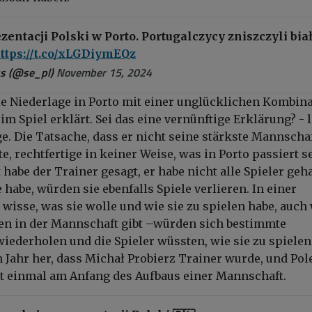
entacji Polski w Porto. Portugalczycy zniszczyli bia
ttps://t.co/xLGDiymEQz
s (@se_pl)
November 15, 2024
ie Niederlage in Porto mit einer unglücklichen Kombin
 Spiel erklärt. Sei das eine vernünftige Erklärung? - l
ge. Die Tatsache, dass er nicht seine stärkste Mannscha
e, rechtfertige in keiner Weise, was in Porto passiert se
abe der Trainer gesagt, er habe nicht alle Spieler geha
 habe, würden sie ebenfalls Spiele verlieren. In einer
 wisse, was sie wolle und wie sie zu spielen habe, auc
en in der Mannschaft gibt –würden sich bestimmte
ederholen und die Spieler wüssten, wie sie zu spielen
in Jahr her, dass Michał Probierz Trainer wurde, und Pol
t einmal am Anfang des Aufbaus einer Mannschaft.