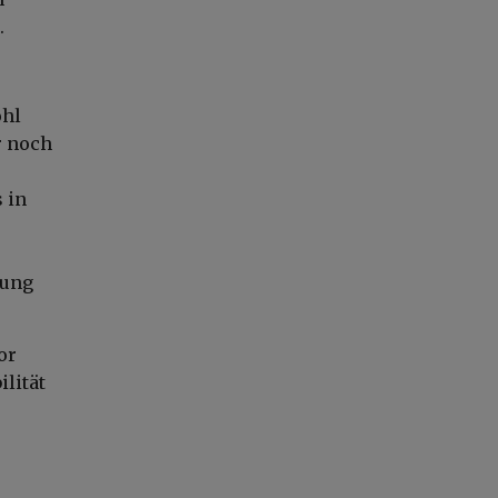
.
ohl
r noch
 in
lung
or
ilität