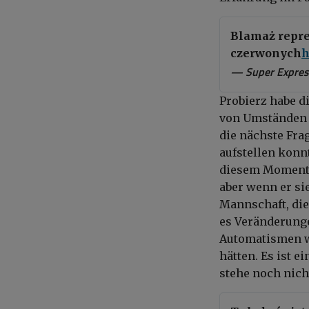
Blamaż reprez
czerwonych
h
— Super Expres
Probierz habe d
von Umständen im
die nächste Fra
aufstellen konnt
diesem Moment h
aber wenn er sie
Mannschaft, die
es Veränderung
Automatismen wi
hätten. Es ist e
stehe noch nich