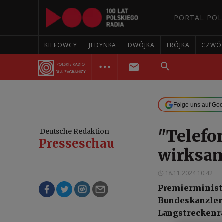
PORTAL POL
KIEROWCY
JEDYNKA
DWÓJKA
TRÓJKA
CZWÓ
Folge uns auf Go
"Telefo
Deutsche Redaktion
Presseschau
wirksam
18.11.2024 10:42
Premierministe
Bundeskanzlers
Langstreckenra