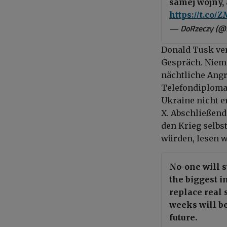
samej wojny, a
https://t.co
— DoRzeczy (@
Donald Tusk ver
Gespräch. Niema
nächtliche Angr
Telefondiplomat
Ukraine nicht e
X. Abschließend
den Krieg selbs
würden, lesen w
No-one will s
the biggest i
replace real 
weeks will be 
future.