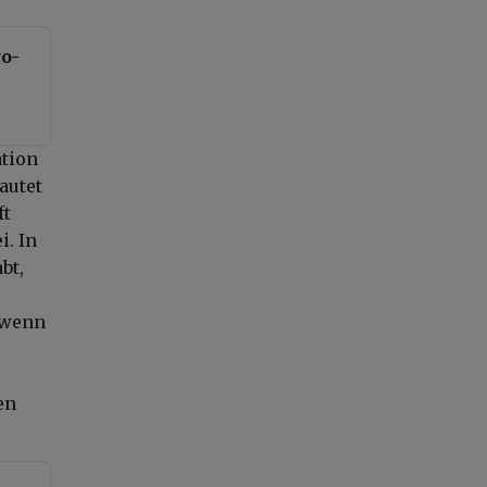
ło-
ation
autet
ft
i. In
bt,
h wenn
en