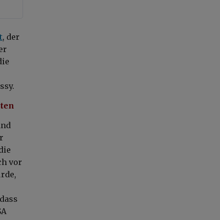
t
, der
er
die
ssy.
eten
and
r
die
ch vor
rde,
 dass
SA