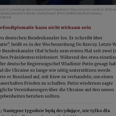
olz (C) empfängt den rumänischen Präsidenten Klaus Iohannis (nicht im Bild) a
eskanzleramt in Berlin, Deutschland. EPA/CLEMENS BILAN Dostawca:
S BILAN
efondiplomatie kann nicht wirksam sein
en deutschen Bundeskanzler los. Er schreibt über
tie“, heißt es in der Wochenzeitung Do Rzeczy. Letzte 
e Bundeskanzler Olaf Scholz zum ersten Mal seit zwei 
hen Präsidenten telefoniert. Während des etwa einstü
der deutsche Regierungschef Wladimir Putin gesagt ha
d die Ukraine so lange wie nötig unterstützen werde.
te er Russland auf, mit Kiew zu verhandeln, um einen
auerhaften Frieden zu schaffen. Putin wiederum sagte
gliche Vereinbarungen über die Ukraine auf den neuen
egebenheiten beruhen sollten.
k
: Następne tygodnie będą decydujące, nie tylko dla