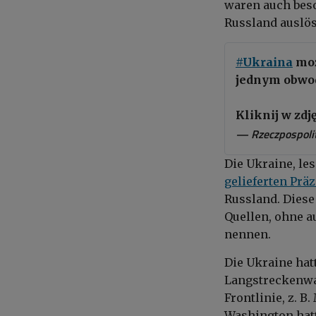
waren auch beso
Russland auslö
#Ukraina
moż
jednym obwo
Kliknij w zdj
— Rzeczpospolit
Die Ukraine, les
gelieferten Prä
Russland. Diese
Quellen, ohne a
nennen.
Die Ukraine hat
Langstreckenwaf
Frontlinie, z. B
Washington hatt