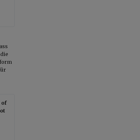
dass
 die
tform
für
 of
ot