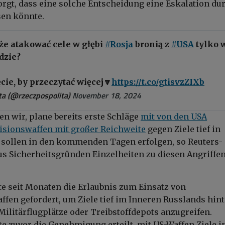
rgt, dass eine solche Entscheidung eine Eskalation du
sen könnte.
e atakować cele w głębi
#Rosja
bronią z
#USA
tylko 
dzie?
ęcie, by przeczytać więcej🔽
https://t.co/gtisvzZIXb
a (@rzeczpospolita)
November 18, 2024
en wir, plane bereits erste Schläge
mit von den USA
zisionswaffen mit großer Reichweite
gegen Ziele tief in
 sollen in den kommenden Tagen erfolgen, so Reuters-
us Sicherheitsgründen Einzelheiten zu diesen Angriffen
te seit Monaten die Erlaubnis zum Einsatz von
fen gefordert, um Ziele tief im Inneren Russlands hint
. Militärflugplätze oder Treibstoffdepots anzugreifen.
e zuvor die Genehmigung erteilt, mit US-Waffen Ziele i