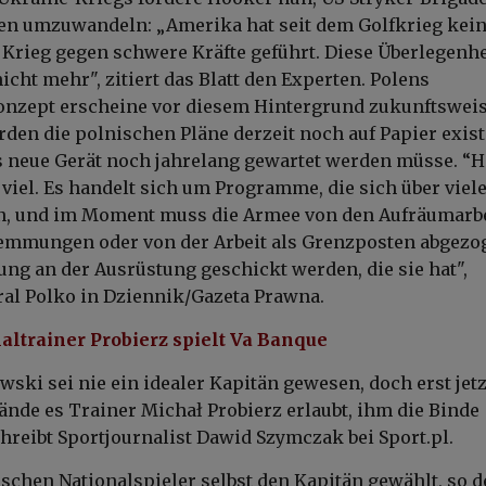
en umzuwandeln: „Amerika hat seit dem Golfkrieg kei
Krieg gegen schwere Kräfte geführt. Diese Überlegenhe
nicht mehr", zitiert das Blatt den Experten. Polens
onzept erscheine vor diesem Hintergrund zukunftswei
rden die polnischen Pläne derzeit noch auf Papier exist
 neue Gerät noch jahrelang gewartet werden müsse. “H
 viel. Es handelt sich um Programme, die sich über viel
en, und im Moment muss die Armee von den Aufräumarb
mmungen oder von der Arbeit als Grenzposten abgezo
ung an der Ausrüstung geschickt werden, die sie hat",
ral Polko in Dziennik/Gazeta Prawna.
naltrainer Probierz spielt Va Banque
ski sei nie ein idealer Kapitän gewesen, doch erst jetz
ände es Trainer Michał Probierz erlaubt, ihm die Binde
reibt Sportjournalist Dawid Szymczak bei Sport.pl.
ischen Nationalspieler selbst den Kapitän gewählt, so d