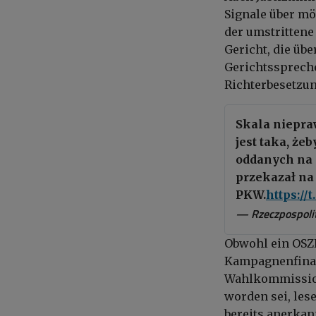
Signale über mö
der umstritten
Gericht, die üb
Gerichtsspreche
Richterbesetzun
Skala niepra
jest taka, że
oddanych na 
przekazał na
PKW.
https://
— Rzeczpospolit
Obwohl ein OSZE
Kampagnenfinan
Wahlkommission
worden sei, lese
bereits anerka