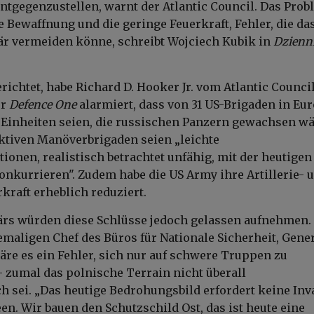
tgegenzustellen, warnt der Atlantic Council. Das Prob
te Bewaffnung und die geringe Feuerkraft, Fehler, die da
är vermeiden könne, schreibt Wojciech Kubik in
Dzienn
richtet, habe Richard D. Hooker Jr. vom Atlantic Council
ür
Defence One
alarmiert, dass von 31 US-Brigaden in Eu
 Einheiten seien, die russischen Panzern gewachsen wä
aktiven Manöverbrigaden seien „leichte
ionen, realistisch betrachtet unfähig, mit der heutigen
nkurrieren". Zudem habe die US Army ihre Artillerie- 
kraft erheblich reduziert.
ärs würden diese Schlüsse jedoch gelassen aufnehmen.
maligen Chef des Büros für Nationale Sicherheit, Gene
re es ein Fehler, sich nur auf schwere Truppen zu
 zumal das polnische Terrain nicht überall
h sei. „Das heutige Bedrohungsbild erfordert keine Inv
n. Wir bauen den Schutzschild Ost, das ist heute eine