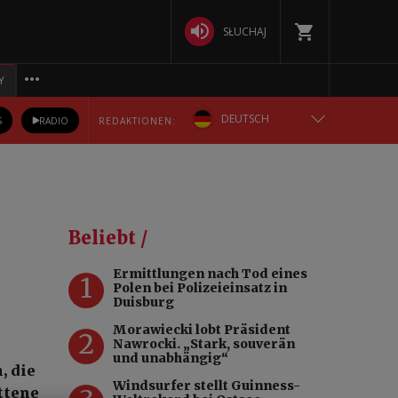
SŁUCHAJ
Y
DEUTSCH
S
RADIO
REDAKTIONEN:
ENGLISH
POLSKA
Beliebt /
РУССКИЙ
Ermittlungen nach Tod eines
1
Polen bei Polizeieinsatz in
БЕЛАРУСКАЯ
Duisburg
Morawiecki lobt Präsident
2
УКРАЇНСЬКА
Nawrocki. „Stark, souverän
und unabhängig“
, die
Windsurfer stellt Guinness-
ittene