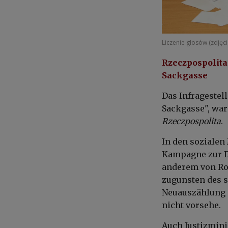
Liczenie głosów (zdjęci
Rzeczpospolita
Sackgasse
Das Infragestel
Sackgasse", war
Rzeczpospolita
.
In den sozialen 
Kampagne zur D
anderem von Ro
zugunsten des s
Neuauszählung 
nicht vorsehe.
Auch Justizmin