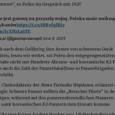
ntwort", so Polko im Gespräch mit
DGP
.
e jest gotową na przyszłą wojnę. Polska może unikną
rykanów
https://t.co/tBByfqIBiy
com/lcXHrLa1YE
.pl (@gazetaprawnapl)
June 9, 2025
A nach dem Golfkrieg ihre Armee von schwerem Gerät
tten, lesen wir weiter, sei Polen den entgegengesetzte
habe nicht nur Hunderte Abrams- und koreanische K2-
rn auch die Zahl der Panzerbataillone in Panzerbrigaden
erhöht.
, Chefredakteur der
Nowa Technika Wojskowa
, erläutert
gie: Schwere Panzer sollten die „Brescher Pforte" in der
idigen, während auf den panzerunfreundlichen Masuren
ät samt koreanischen K2-Panzern zum Einsatz komme.
Ukraine-Kriegs fordere Hooker nun, US-Stryker-Brigade