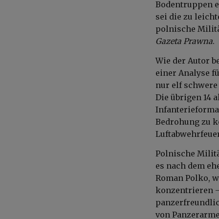
Bodentruppen en
sei die zu leich
polnische Milit
Gazeta Prawna
.
Wie der Autor be
einer Analyse f
nur elf schwere
Die übrigen 14 
Infanterieformat
Bedrohung zu ko
Luftabwehrfeuer
Polnische Milit
es nach dem ehe
Roman Polko, wä
konzentrieren –
panzerfreundlic
von Panzerarmee