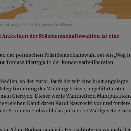
e ilustracyjne)
Anita Walczewska/East News
: Anfechten der Präsidentschaftswahlen ist eine
len der polnischen Präsidentschaftswahl sei ein „Weg i
nt Tomasz Pietryga in der konservativ-liberalen
Medien, so der Autor, laufe derzeit eine breit angelegte
elegitimierung der Wahlergebnisse, angeführt unter
man Giertych. Dieser werfe Wahlhelfern Manipulation
iegreichen Kandidaten Karol Nawrocki vor und fordere
der Stimmen – obwohl das polnische Wahlgesetz eine 
ister Adam Bodnar sende in Fernsehinterviews mehrdeu