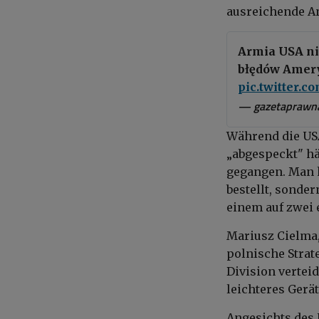
ausreichende A
Armia USA ni
błędów Ame
pic.twitter.
— gazetaprawna
Während die US
„abgespeckt" hä
gegangen. Man 
bestellt, sonde
einem auf zwei 
Mariusz Cielma
polnische Strate
Division verte
leichteres Ger
Angesichts des 