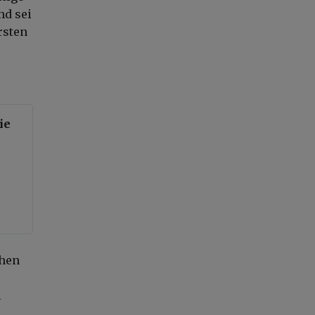
nd sei
rsten
ie
chen
l