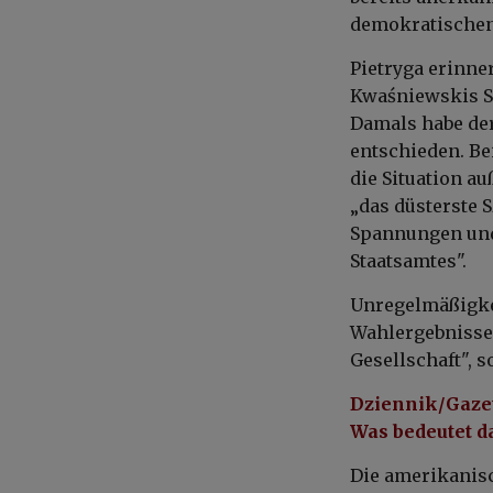
demokratischen
Pietryga erinne
Kwaśniewskis Si
Damals habe de
entschieden. Be
die Situation a
„das düsterste 
Spannungen und 
Staatsamtes".
Unregelmäßigkei
Wahlergebnisse z
Gesellschaft", 
Dziennik/Gazet
Was bedeutet da
Die amerikanis