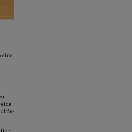
n eine
en
 eine
solche
tige