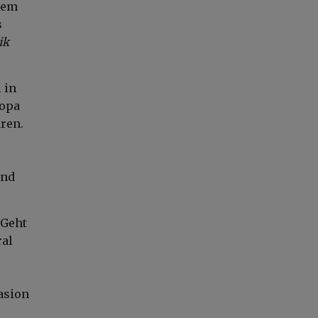
lem
s
ik
 in
ropa
ren.
und
 Geht
ral
asion