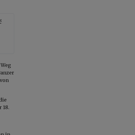
ć
n Weg
Panzer
 von
 die
 18.
n in