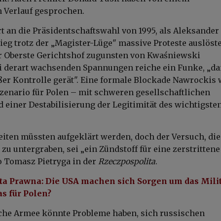
 Verlauf gesprochen.
rt an die Präsidentschaftswahl von 1995, als Aleksander
eg trotz der „Magister-Lüge" massive Proteste auslöste
r Oberste Gerichtshof zugunsten von Kwaśniewski
i derart wachsenden Spannungen reiche ein Funke, „d
ußer Kontrolle gerät". Eine formale Blockade Nawrockis
Szenario für Polen – mit schweren gesellschaftlichen
einer Destabilisierung der Legitimität des wichtigste
ten müssten aufgeklärt werden, doch der Versuch, die
u untergraben, sei „ein Zündstoff für eine zerstrittene
so Tomasz Pietryga in der
Rzeczpospolita
.
a Prawna: Die USA machen sich Sorgen um das Milit
s für Polen?
che Armee könnte Probleme haben, sich russischen