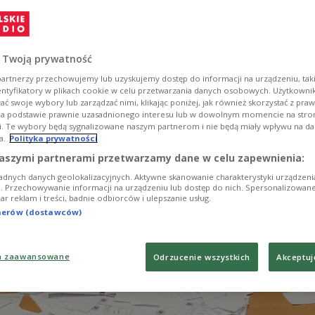
 warnt Tomasz Pietryga in der Rzeczpospolita.
die US-Armee zu leicht bewaffnet? Und: Lewandows
n idealer Kapitän, doch für den Showdown mit dem S
 Twoją prywatność
tionaltrainer Probierz ein denkbar schlechtes Tim
artnerzy przechowujemy lub uzyskujemy dostęp do informacji na urządzeniu, taki
 Dawid Szymczak von sport.pl. Mehr in der Presses
entyfikatory w plikach cookie w celu przetwarzania danych osobowych. Użytkown
ć swoje wybory lub zarządzać nimi, klikając poniżej, jak również skorzystać z pra
na podstawie prawnie uzasadnionego interesu lub w dowolnym momencie na stroni
i. Te wybory będą sygnalizowane naszym partnerom i nie będą miały wpływu na d
a.
Polityka prywatności
aszymi partnerami przetwarzamy dane w celu zapewnienia:
adnych danych geolokalizacyjnych. Aktywne skanowanie charakterystyki urządzen
ji. Przechowywanie informacji na urządzeniu lub dostęp do nich. Spersonalizowane
iar reklam i treści, badnie odbiorców i ulepszanie usług.
tnerów (dostawców)
a zaawansowane
Odrzucenie wszystkich
Akceptuj