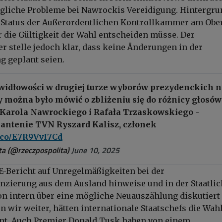
gliche Probleme bei Nawrockis Vereidigung. Hintergru
e Status der Außerordentlichen Kontrollkammer am Obe
er die Gültigkeit der Wahl entscheiden müsse. Der
r stelle jedoch klar, dass keine Änderungen in der
g geplant seien.
widłowości w drugiej turze wyborów prezydenckich n
by można było mówić o zbliżeniu się do różnicy głosów
Karola Nawrockiego i Rafała Trzaskowskiego -
 antenie TVN Ryszard Kalisz, członek
t.co/E7R9VvI7Cd
a (@rzeczpospolita)
June 10, 2025
-Bericht auf Unregelmäßigkeiten bei der
zierung aus dem Ausland hinweise und in der Staatli
 intern über eine mögliche Neuauszählung diskutiert
n wir weiter, hätten internationale Staatschefs die Wah
nnt. Auch Premier Donald Tusk haben von einem