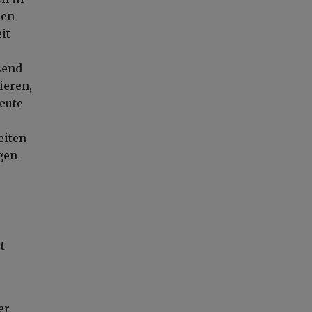
nen
it
send
ieren,
eute
e
eiten
gen
t
er