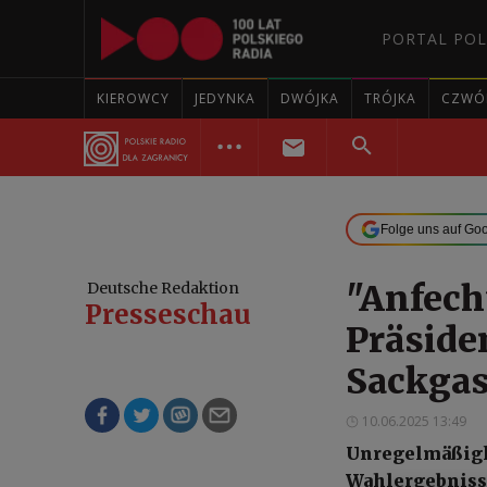
PORTAL POL
KIEROWCY
JEDYNKA
DWÓJKA
TRÓJKA
CZWÓ
Folge uns auf Go
"Anfech
Deutsche Redaktion
Presseschau
Präside
Sackgas
10.06.2025 13:49
Unregelmäßigke
Wahlergebnisse