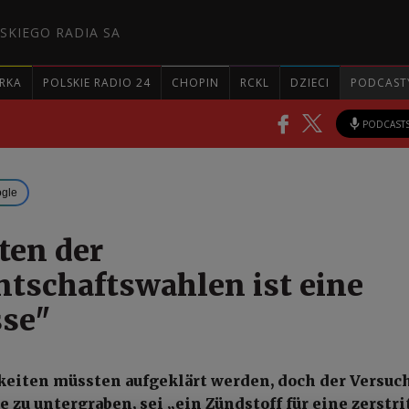
SKIEGO RADIA SA
RKA
POLSKIE RADIO 24
CHOPIN
RCKL
DZIECI
PODCAST
PODCAST
ogle
ten der
ntschaftswahlen ist eine
se"
iten müssten aufgeklärt werden, doch der Versuch
 zu untergraben, sei „ein Zündstoff für eine zerstr