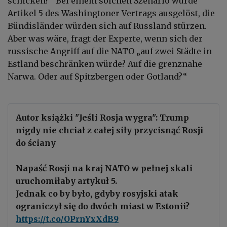
schicken?“ Bei einem solchen Szenario würde
Artikel 5 des Washingtoner Vertrags ausgelöst, die
Bündisländer würden sich auf Russland stürzen.
Aber was wäre, fragt der Experte, wenn sich der
russische Angriff auf die NATO „auf zwei Städte in
Estland beschränken würde? Auf die grenznahe
Narwa. Oder auf Spitzbergen oder Gotland?“
Autor książki "Jeśli Rosja wygra": Trump
nigdy nie chciał z całej siły przycisnąć Rosji
do ściany
Napaść Rosji na kraj NATO w pełnej skali
uruchomiłaby artykuł 5.
Jednak co by było, gdyby rosyjski atak
ograniczył się do dwóch miast w Estonii?
https://t.co/OPrnYxXdB9