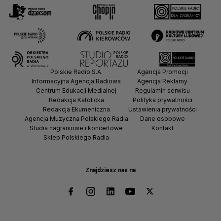
Polskie Radio S.A.
Agencja Promocji
Informacyjna Agencja Radiowa
Agencja Reklamy
Centrum Edukacji Medialnej
Regulamin serwisu
Redakcja Katolicka
Polityka prywatności
Redakcja Ekumeniczna
Ustawienia prywatności
Agencja Muzyczna Polskiego Radia
Dane osobowe
Studia nagraniowe i koncertowe
Kontakt
Sklep Polskiego Radia
Znajdziesz nas na
HÖREN