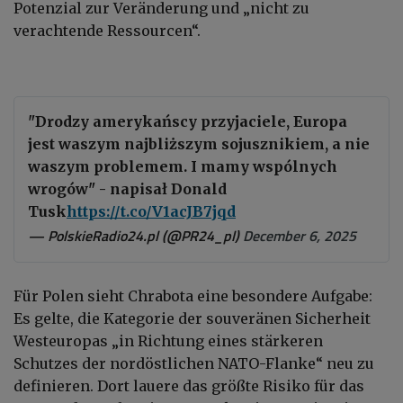
Potenzial zur Veränderung und „nicht zu
verachtende Ressourcen“.
"Drodzy amerykańscy przyjaciele, Europa
jest waszym najbliższym sojusznikiem, a nie
waszym problemem. I mamy wspólnych
wrogów" - napisał Donald
Tusk
https://t.co/V1acJB7jqd
— PolskieRadio24.pl (@PR24_pl)
December 6, 2025
Für Polen sieht Chrabota eine besondere Aufgabe:
Es gelte, die Kategorie der souveränen Sicherheit
Westeuropas „in Richtung eines stärkeren
Schutzes der nordöstlichen NATO-Flanke“ neu zu
definieren. Dort lauere das größte Risiko für das