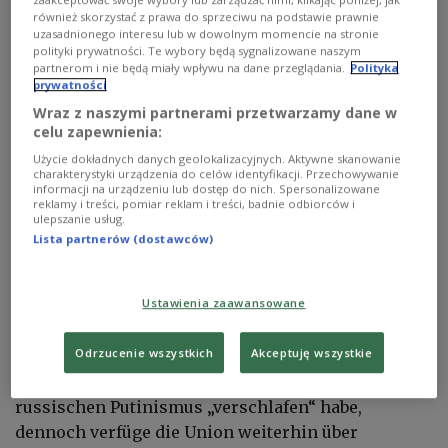
zaakceptować swoje wybory lub zarządzać nimi, klikając poniżej, jak
również skorzystać z prawa do sprzeciwu na podstawie prawnie
uzasadnionego interesu lub w dowolnym momencie na stronie
polityki prywatności. Te wybory będą sygnalizowane naszym
partnerom i nie będą miały wpływu na dane przeglądania.
Polityka
prywatności
Wraz z naszymi partnerami przetwarzamy dane w
celu zapewnienia:
Użycie dokładnych danych geolokalizacyjnych. Aktywne skanowanie
charakterystyki urządzenia do celów identyfikacji. Przechowywanie
informacji na urządzeniu lub dostęp do nich. Spersonalizowane
reklamy i treści, pomiar reklam i treści, badnie odbiorców i
Der Autor zitiert zustimmend den Tweet von
ulepszanie usług.
Premierminister Donald Tusk: „Europa ist euer
Lista partnerów (dostawców)
engster Verbündeter, nicht ein Problem. Wir haben
gemeinsame Feinde. Zumindest war das in den
Ustawienia zaawansowane
letzten 80 Jahren so. Wir müssen daran festhalten,
denn das ist die einzig vernünftige Strategie für
Odrzucenie wszystkich
Akceptuję wszystkie
unsere gemeinsame Sicherheit.“ Die Verfasser der
NSS hätten zwar Recht, dass die EU zwei Jahrzehnte
russischen Putinismus „verschlafen“ habe,
dennoch verfüge die Union weiterhin über