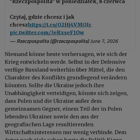
"Rzeczpospolita" w poniedziałek, 8 czerwca
Czytaj, gdzie chcesz i jak
chcesz
https://t.co/Q2Hj4VMQIc
pic.twitter.com/3eRxseF1Qw
— Rzeczpospolita (@rzeczpospolita)
June 7, 2026
Niemand könne heute vorhersagen, wie sich der
Krieg entwickeln werde. Selbst in der Defensive
verfüge Russland weiterhin über Mittel, die den
Charakter des Konflikts grundlegend verändern
könnten.
Sollte die Ukraine jedoch ihre
Unabhängigkeit verteidigen, könnte sich zeigen,
dass Polen und die Ukraine außer dem
gemeinsamen Gegner, einem Teil der in Polen
lebenden Ukrainer sowie den aus der
geografischen Lage resultierenden
Wirtschaftsinteressen nur wenig verbinde. Dem
Autor nach ziele schon heute die Politik Kiews