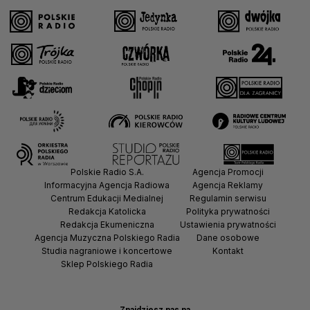
Polskie Radio S.A.
Agencja Promocji
Informacyjna Agencja Radiowa
Agencja Reklamy
Centrum Edukacji Medialnej
Regulamin serwisu
Redakcja Katolicka
Polityka prywatności
Redakcja Ekumeniczna
Ustawienia prywatności
Agencja Muzyczna Polskiego Radia
Dane osobowe
Studia nagraniowe i koncertowe
Kontakt
Sklep Polskiego Radia
Znajdziesz nas na