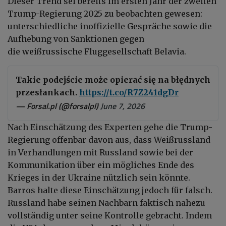
Dieser
Trend
sei bereits
im ersten Jahr der zweiten
Trump-Regierung
2025 zu beobachten gewesen:
unterschiedliche inoffizielle Gespräche sowie die
Aufhebung von Sanktionen gegen
die
weißrussische
Fluggesellschaft Belavia.
Takie podejście może opierać się na błędnych
przesłankach.
https://t.co/R7Z241dgDr
— Forsal.pl (@forsalpl)
June 7, 2026
Nach Einschätzung des Experten gehe die Trump-
Regierung offenbar davon aus, dass Weißrussland
in Verhandlungen mit Russland sowie bei der
Kommunikation über ein mögliches Ende des
Krieges in der Ukraine nützlich sein könnte.
Barros halte diese Einschätzung jedoch für falsch.
Russland habe seinen Nachbarn faktisch nahezu
vollständig unter seine Kontrolle gebracht. Indem