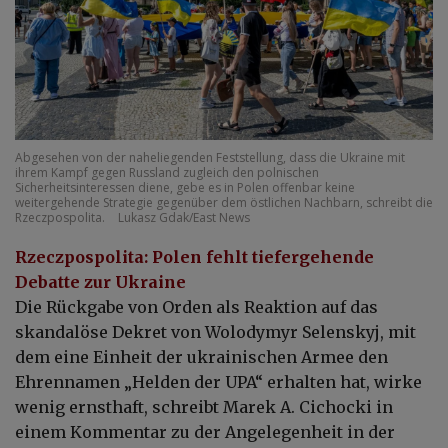
Abgesehen von der naheliegenden Feststellung, dass die Ukraine mit
ihrem Kampf gegen Russland zugleich den polnischen
Sicherheitsinteressen diene, gebe es in Polen offenbar keine
weitergehende Strategie gegenüber dem östlichen Nachbarn, schreibt die
Rzeczpospolita.
Lukasz Gdak/East News
Rzeczpospolita: Polen fehlt tiefergehende
Debatte zur Ukraine
Die Rückgabe von Orden als Reaktion auf das
skandalöse Dekret von Wolodymyr Selenskyj, mit
dem eine Einheit der ukrainischen Armee den
Ehrennamen „Helden der UPA“ erhalten hat, wirke
wenig ernsthaft, schreibt Marek A. Cichocki in
einem Kommentar zu der Angelegenheit in der