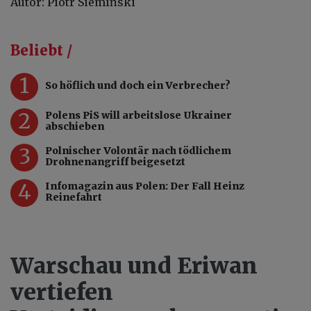
Autor: Piotr Siemiński
Beliebt /
1
So höflich und doch ein Verbrecher?
2
Polens PiS will arbeitslose Ukrainer
abschieben
3
Polnischer Volontär nach tödlichem
Drohnenangriff beigesetzt
4
Infomagazin aus Polen: Der Fall Heinz
Reinefahrt
Warschau und Eriwan
vertiefen