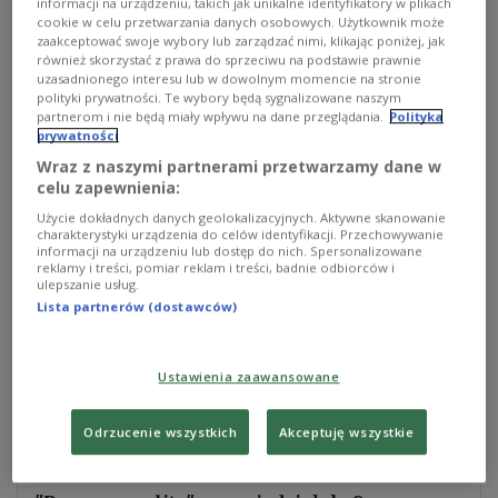
informacji na urządzeniu, takich jak unikalne identyfikatory w plikach
nüchterner und pragmatischer Blick auf die Folgen
cookie w celu przetwarzania danych osobowych. Użytkownik może
zaakceptować swoje wybory lub zarządzać nimi, klikając poniżej, jak
der Entwicklungen jenseits der östlichen Grenze
również skorzystać z prawa do sprzeciwu na podstawie prawnie
für Polen. Abgesehen von der naheliegenden
uzasadnionego interesu lub w dowolnym momencie na stronie
polityki prywatności. Te wybory będą sygnalizowane naszym
Feststellung, dass die Ukraine mit ihrem Kampf
partnerom i nie będą miały wpływu na dane przeglądania.
Polityka
gegen Russland zugleich den
polnischen
prywatności
Sicherheitsinteressen
diene, gebe es in Polen
Wraz z naszymi partnerami przetwarzamy dane w
celu zapewnienia:
offenbar keine weitergehende Strategie gegenüber
dem östlichen Nachbarn. Mehr noch: Jeder
Użycie dokładnych danych geolokalizacyjnych. Aktywne skanowanie
charakterystyki urządzenia do celów identyfikacji. Przechowywanie
Versuch, Probleme anzusprechen – sei es die
informacji na urządzeniu lub dostęp do nich. Spersonalizowane
reklamy i treści, pomiar reklam i treści, badnie odbiorców i
ukrainische Geschichtspolitik oder Kiews
ulepszanie usług.
offenkundige Bemühungen, Polens Position in
Lista partnerów (dostawców)
Europa zu schwächen –, werde umgehend mit dem
Argument zurückgewiesen, jetzt sei nicht die Zeit
Ustawienia zaawansowane
für „Streitigkeiten, die Putin in die Hände spielen“.
Wenn jetzt nicht der richtige Zeitpunkt dafür sei –
Odrzucenie wszystkich
Akceptuję wszystkie
wann dann, fragt Cichocki.