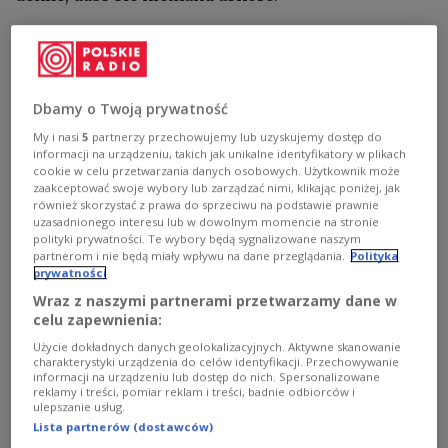
„Ich kann diese europäische Trittbrettfahrerei
nicht ausstehen. Es ist einfach erbärmlich“, habe
US-Verteidigungsminister Pete Hegseth in der
Dbamy o Twoją prywatność
Gruppe geschrieben. Es sei eine Reaktion auf die
Bemerkung von Vizepräsident J.D. Vance gewesen,
My i nasi
5
partnerzy przechowujemy lub uzyskujemy dostęp do
informacji na urządzeniu, takich jak unikalne identyfikatory w plikach
der die Attacke als Fehler bezeichnete, da diese in
cookie w celu przetwarzania danych osobowych. Użytkownik może
einem Moment komme, in dem der Präsident
zaakceptować swoje wybory lub zarządzać nimi, klikając poniżej, jak
również skorzystać z prawa do sprzeciwu na podstawie prawnie
„maximalen Druck auf Europa“ ausüben wolle.
uzasadnionego interesu lub w dowolnym momencie na stronie
Sicherheitsberater Mike Waltz habe hinzugefügt,
polityki prywatności. Te wybory będą sygnalizowane naszym
partnerom i nie będą miały wpływu na dane przeglądania.
Polityka
seine Dienste würden bereits an einer
prywatności
Kostenaufstellung arbeiten, die Europa in
Wraz z naszymi partnerami przetwarzamy dane w
Rechnung gestellt werden solle. Es, so Bielecki, sei
celu zapewnienia:
niemandem in den Sinn gekommen, zu schreiben,
Użycie dokładnych danych geolokalizacyjnych. Aktywne skanowanie
dass sich in dieser Frage niemand mit den
charakterystyki urządzenia do celów identyfikacji. Przechowywanie
informacji na urządzeniu lub dostęp do nich. Spersonalizowane
europäischen Partnern abgesprochen habe.
reklamy i treści, pomiar reklam i treści, badnie odbiorców i
ulepszanie usług.
Lista partnerów (dostawców)
Prawdziwy sekret Białego Domu – Donald