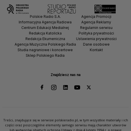
Polskie Radio S.A.
Agencja Promocji
Informacyjna Agencja Radiowa
Agencja Reklamy
Centrum Edukacji Medialnej
Regulamin serwisu
Redakcja Katolicka
Polityka prywatności
Redakcja Ekumeniczna
Ustawienia prywatności
Agencja Muzyczna Polskiego Radia
Dane osobowe
Studia nagraniowe i koncertowe
Kontakt
Sklep Polskiego Radia
Znajdziesz nas na
Treści, znajdujące się w serwisie polskieradio.pl, w tym wszystkie materiały i ich
części oraz poszczególne elementy samego serwisu mają charakter utworów
lub wytworów objętych ochroną Ustawy z dnia 4 lutego 1994 r. o prawie