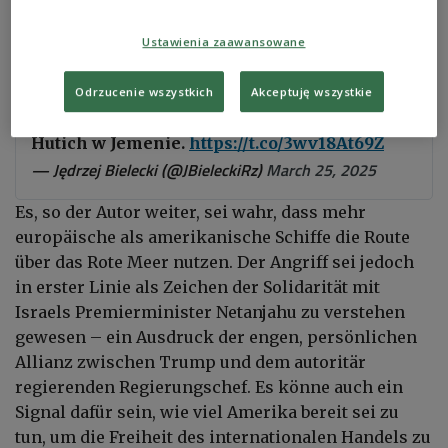
Trump nienawidzi Europy
Wyciek do „The Atlantic” rozmowy
Ustawienia zaawansowane
https://t.co/gvJfMaYPqz
. J.D. Vance'a i Pete'a
Hegsetha na komunikatorze Signal ujawnił
Odrzucenie wszystkich
Akceptuję wszystkie
coś nawet ważniejszego niż plan ataku na
Hutich w Jemenie.
https://t.co/3wv18At69Z
— Jędrzej Bielecki (@JBieleckiRz)
March 25, 2025
Es, so der Autor weiter, sei wahr, dass mehr
europäische als amerikanische Schiffe die Route
über das Rote Meer nutzen. Der Angriff sei jedoch
in erster Linie als Zeichen der Solidarität mit
Israels Premierminister Netanjahu zu verstehen
gewesen – ein Ausdruck der engen, persönlichen
Allianz zwischen Trump und dem autoritär
regierenden Regierungschef. Es könne auch ein
Signal dafür sein, wie viel Amerika bereit sei zu
tun, um die Freiheit des internationalen Handels zu