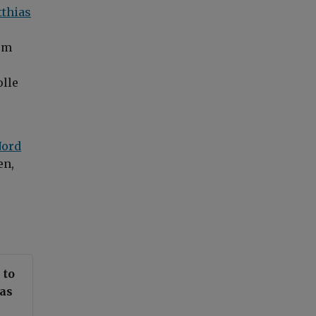
tthias
um
olle
Nord
en,
 to
gas