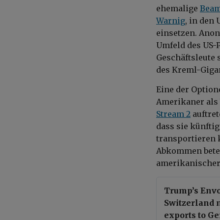
ehemalige
Beam
Warnig
, in den
einsetzen. Ano
Umfeld des US-
Geschäftsleute 
des Kreml-Gigan
Eine der Option
Amerikaner als 
Stream 2
auftret
dass sie künfti
transportieren 
Abkommen beteil
amerikanischer
Trump’s Envo
Switzerland m
exports to G