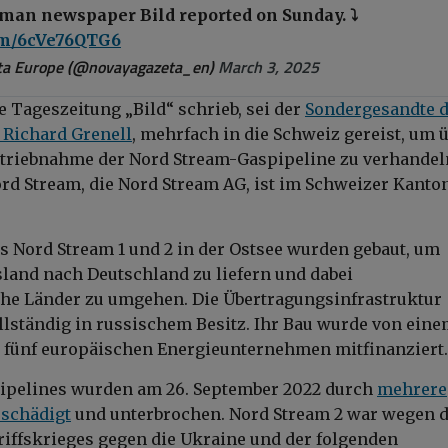
man newspaper Bild reported on Sunday. ⤵️
com/6cVe76QTG6
a Europe (@novayagazeta_en)
March 3, 2025
e Tageszeitung „Bild“ schrieb, sei der
Sondergesandte 
 Richard Grenell
, mehrfach in die Schweiz gereist, um 
etriebnahme der Nord Stream-Gaspipeline zu verhandel
ord Stream, die Nord Stream AG, ist im Schweizer Kanto
s Nord Stream 1 und 2 in der Ostsee wurden gebaut, um
land nach Deutschland zu liefern und dabei
he Länder zu umgehen. Die Übertragungsinfrastruktur
ollständig in russischem Besitz. Ihr Bau wurde von ein
 fünf europäischen Energieunternehmen mitfinanziert.
pipelines wurden am 26. September 2022 durch
mehrere
schädigt
und unterbrochen. Nord Stream 2 war wegen 
iffskrieges gegen die Ukraine und der folgenden