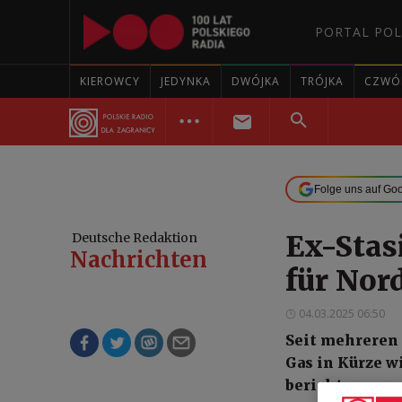
PORTAL POL
KIEROWCY
JEDYNKA
DWÓJKA
TRÓJKA
CZWÓ
Folge uns auf Go
Ex-Stas
Deutsche Redaktion
Nachrichten
für Nor
04.03.2025 06:50
Seit mehreren
Gas in Kürze w
berichten eur