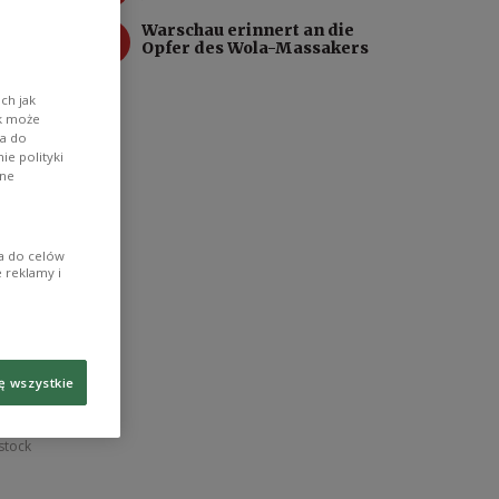
4
Warschau erinnert an die
Opfer des Wola-Massakers
ch jak
ik może
wa do
e polityki
ane
ia do celów
 reklamy i
ę wszystkie
thias
stock