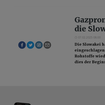
Gazprom
die Slo
07.02.2025 08:00
Die Slowakei h
eingeschlagen.
Rohstoffe wiede
dies der Begi