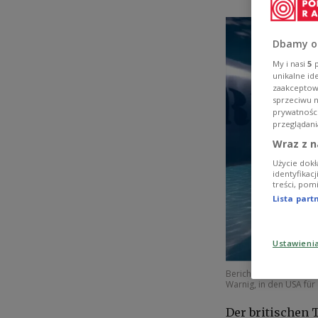
Dbamy o
My i nasi
5
p
unikalne id
zaakceptowa
sprzeciwu 
prywatnośc
przeglądani
Wraz z n
Użycie dokł
identyfikac
treści, pom
Lista par
Ustawieni
Berichten zufolge soll
Warnig, in den USA für
Der britischen 