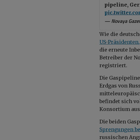
pipeline, Ger
pic.twitter.
— Novaya Gazet
Wie die deutsch
US-Präsidenten,
die erneute Inb
Betreiber der N
registriert.
Die Gaspipeline
Erdgas von Russ
mitteleuropäisc
befindet sich v
Konsortium aus
Die beiden Gas
Sprengungen be
russischen Angr