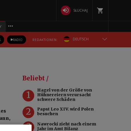
SŁUCHAJ
Y
DEUTSCH
S
RADIO
REDAKTIONEN:
ENGLISH
POLSKA
Beliebt /
РУССКИЙ
Hagel von der Größe von
1
Hühnereiern verursacht
БЕЛАРУСКАЯ
schwere Schäden
2
Papst Leo XIV. wird Polen
hes
УКРАЇНСЬКА
besuchen
ann,
3
Nawrocki zieht nach einem
Jahr im Amt Bilanz