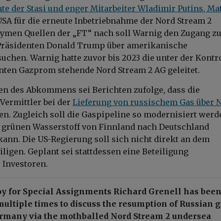
te der Stasi und enger Mitarbeiter Wladimir Putins, Ma
 USA für die erneute Inbetriebnahme der Nord Stream 2
nymen Quellen der „FT“ nach soll Warnig den Zugang z
Präsidenten Donald Trump über amerikanische
suchen. Warnig hatte zuvor bis 2023 die unter der Kontr
ten Gazprom stehende Nord Stream 2 AG geleitet.
en des Abkommens sei Berichten zufolge, dass die
Vermittler bei der
Lieferung von russischem Gas über 
en. Zugleich soll die Gaspipeline so modernisiert werd
g grünen Wasserstoff von Finnland nach Deutschland
kann. Die US-Regierung soll sich nicht direkt an dem
igen. Geplant sei stattdessen eine Beteiligung
 Investoren.
y for Special Assignments Richard Grenell has been
ultiple times to discuss the resumption of Russian 
ermany via the mothballed Nord Stream 2 undersea