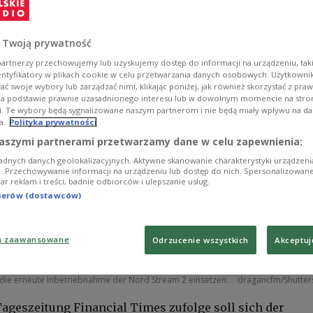
 Twoją prywatność
artnerzy przechowujemy lub uzyskujemy dostęp do informacji na urządzeniu, taki
entyfikatory w plikach cookie w celu przetwarzania danych osobowych. Użytkown
ć swoje wybory lub zarządzać nimi, klikając poniżej, jak również skorzystać z pra
na podstawie prawnie uzasadnionego interesu lub w dowolnym momencie na stroni
i. Te wybory będą sygnalizowane naszym partnerom i nie będą miały wpływu na d
a.
Polityka prywatności
aszymi partnerami przetwarzamy dane w celu zapewnienia:
adnych danych geolokalizacyjnych. Aktywne skanowanie charakterystyki urządzen
ji. Przechowywanie informacji na urządzeniu lub dostęp do nich. Spersonalizowane
iar reklam i treści, badnie odbiorców i ulepszanie usług.
tnerów (dostawców)
a zaawansowane
Odrzucenie wszystkich
Akceptuj
 sich der ehemalige Beamte der Stasi und enger Mitarbeiter Wladimir Putins, Mat
 die erneute Inbetriebnahme der Nord Stream 2 einsetzen.
dragancfm/Shutter
Tageszeitung Financial Times zufolge soll sich der