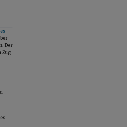
des
über
n. Der
n Zug
em
des