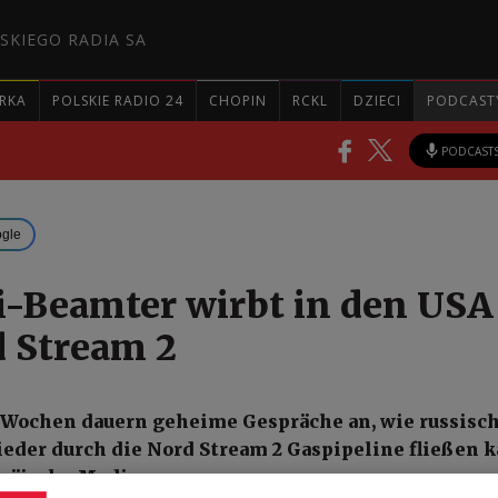
SKIEGO RADIA SA
RKA
POLSKIE RADIO 24
CHOPIN
RCKL
DZIECI
PODCAST
PODCAST
ogle
i-Beamter wirbt in den USA
d Stream 2
 Wochen dauern geheime Gespräche an, wie russisc
ieder durch die Nord Stream 2 Gaspipeline fließen k
opäische Medien.