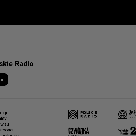
lskie Radio
re
ocji
amy
rwisu
atności
ywatności