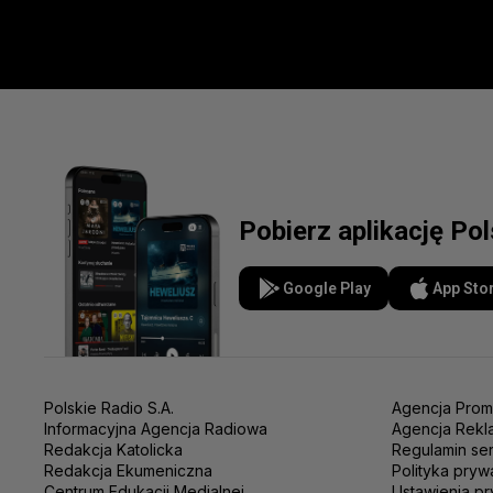
Pobierz aplikację Po
Google Play
App Sto
Polskie Radio S.A.
Agencja Prom
Informacyjna Agencja Radiowa
Agencja Rekl
Redakcja Katolicka
Regulamin se
Redakcja Ekumeniczna
Polityka pryw
Centrum Edukacji Medialnej
Ustawienia pr