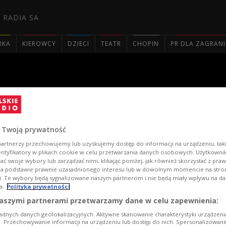
 RADIA SA
RKA
KIEROWCY
DZIECI
TEATR
CHOPIN
PR DLA ZAGRAN

String Quartet na Dwójkowej
 Twoją prywatność
artnerzy przechowujemy lub uzyskujemy dostęp do informacji na urządzeniu, taki
entyfikatory w plikach cookie w celu przetwarzania danych osobowych. Użytkown
ć swoje wybory lub zarządzać nimi, klikając poniżej, jak również skorzystać z pra
na podstawie prawnie uzasadnionego interesu lub w dowolnym momencie na stroni
i. Te wybory będą sygnalizowane naszym partnerom i nie będą miały wpływu na d
a.
Polityka prywatności
aszymi partnerami przetwarzamy dane w celu zapewnienia:
adnych danych geolokalizacyjnych. Aktywne skanowanie charakterystyki urządzen
ji. Przechowywanie informacji na urządzeniu lub dostęp do nich. Spersonalizowane