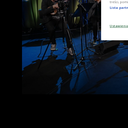
treści, pom
Lista par
Ustawieni