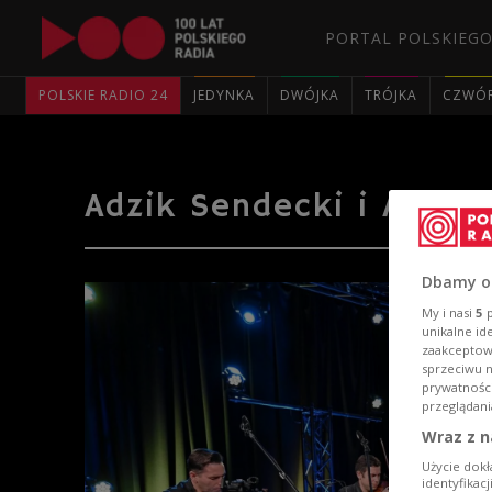
PORTAL POLSKIEGO
POLSKIE RADIO 24
JEDYNKA
DWÓJKA
TRÓJKA
CZWÓ
Adzik Sendecki i Atom 
Dbamy o
My i nasi
5
p
unikalne id
zaakceptowa
sprzeciwu 
prywatnośc
przeglądani
Wraz z n
Użycie dokł
identyfikac