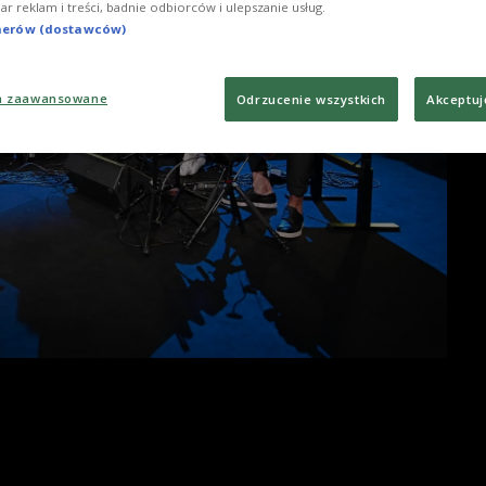
iar reklam i treści, badnie odbiorców i ulepszanie usług.
tnerów (dostawców)
a zaawansowane
Odrzucenie wszystkich
Akceptuj