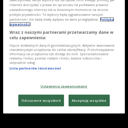
również skorzystać z prawa do sprzeciwu na podstawie prawnie
uzasadnionego interesu lub w dowolnym momencie na stronie
polityki prywatności. Te wybory będą sygnalizowane naszym
partnerom i nie będą miały wpływu na dane przeglądania.
Polityka
prywatności
Wraz z naszymi partnerami przetwarzamy dane w
celu zapewnienia:
Użycie dokładnych danych geolokalizacyjnych. Aktywne skanowanie
charakterystyki urządzenia do celów identyfikacji. Przechowywanie
informacji na urządzeniu lub dostęp do nich. Spersonalizowane
reklamy i treści, pomiar reklam i treści, badnie odbiorców i
ulepszanie usług.
Lista partnerów (dostawców)
Ustawienia zaawansowane
Odrzucenie wszystkich
Akceptuję wszystkie