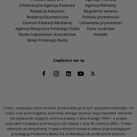
Informacyjna Agencja Radiowa
Agencja Reklamy
Redakcja Katolicka
Regulamin serwisu
Redakcja Ekumeniczna
Polityka prywatności
Centrum Edukacji Medialnej
Ustawienia prywatności
Agencja Muzyczna Polskiego Radia
Dane osobowe
Studia nagraniowe i koncertowe
Kontakt
Sklep Polskiego Radia
Znajdziesz nas na
Treści, znajdujące się w serwisie polskieradio.pl, w tym wszystkie materiały i ich
części oraz poszczególne elementy samego serwisu mają charakter utworów
lub wytworów objętych ochroną Ustawy z dnia 4 lutego 1994 r. o prawie
autorskim i prawach pokrewnych lub Ustawy z dnia 30 czerwca 2000 r. Prawo
własności przemysłowej. Prawa o których mowa w zdaniu poprzedzającym
przysługują Polskiemu Radiu S.A. w likwidacji lub podmiotom trzecim.