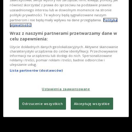
również skorzystać z prawa do sprzeciwu na podstawie prawnie
uzasadnionego interesu lub w dowolnym momencie na stronie
polityki prywatności. Te wybory będą sygnalizowane naszym
partnerom i nie będą miały wpływu na dane przeglądania.
Polityka
prywatności
Wraz z naszymi partnerami przetwarzamy dane w
celu zapewnienia:
Użycie dokładnych danych geolokalizacyjnych. Aktywne skanowanie
charakterystyki urządzenia do celów identyfikacji. Przechowywanie
informacji na urządzeniu lub dostęp do nich. Spersonalizowane
reklamy i treści, pomiar reklam i treści, badnie odbiorców i
ulepszanie usług.
Lista partnerów (dostawców)
Ustawienia zaawansowane
Odrzucenie wszystkich
Akceptuję wszystkie