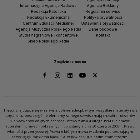
Informacyjna Agencja Radiowa
Agencja Reklamy
Redakcja Katolicka
Regulamin serwisu
Redakcja Ekumeniczna
Polityka prywatności
Centrum Edukacji Medialnej
Ustawienia prywatności
Agencja Muzyczna Polskiego Radia
Dane osobowe
Studia nagraniowe i koncertowe
Kontakt
Sklep Polskiego Radia
Znajdziesz nas na
Treści, znajdujące się w serwisie polskieradio.pl, w tym wszystkie materiały i ich
części oraz poszczególne elementy samego serwisu mają charakter utworów
lub wytworów objętych ochroną Ustawy z dnia 4 lutego 1994 r. o prawie
autorskim i prawach pokrewnych lub Ustawy z dnia 30 czerwca 2000 r. Prawo
własności przemysłowej. Prawa o których mowa w zdaniu poprzedzającym
przysługują Polskiemu Radiu S.A. w likwidacji lub podmiotom trzecim.