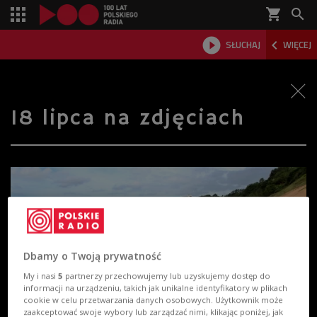
shopping_cart



SŁUCHAJ
WIĘCEJ

18 lipca na zdjęciach
Dbamy o Twoją prywatność
My i nasi
5
partnerzy przechowujemy lub uzyskujemy dostęp do
informacji na urządzeniu, takich jak unikalne identyfikatory w plikach
cookie w celu przetwarzania danych osobowych. Użytkownik może
zaakceptować swoje wybory lub zarządzać nimi, klikając poniżej, jak