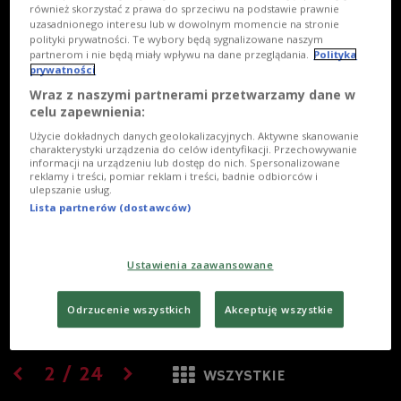
również skorzystać z prawa do sprzeciwu na podstawie prawnie
uzasadnionego interesu lub w dowolnym momencie na stronie
polityki prywatności. Te wybory będą sygnalizowane naszym
partnerom i nie będą miały wpływu na dane przeglądania.
Polityka
prywatności
Wraz z naszymi partnerami przetwarzamy dane w
celu zapewnienia:
Użycie dokładnych danych geolokalizacyjnych. Aktywne skanowanie
charakterystyki urządzenia do celów identyfikacji. Przechowywanie
informacji na urządzeniu lub dostęp do nich. Spersonalizowane
reklamy i treści, pomiar reklam i treści, badnie odbiorców i
ulepszanie usług.
Lista partnerów (dostawców)
Ustawienia zaawansowane
Odrzucenie wszystkich
Akceptuję wszystkie
2
/
24
WSZYSTKIE