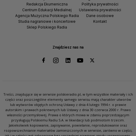
Redakcja Ekumeniczna
Polityka prywatności
Centrum Edukacji Medialnej
Ustawienia prywatności
Agencja Muzyczna Polskiego Radia
Dane osobowe
Studia nagraniowe i koncertowe
Kontakt
Sklep Polskiego Radia
Znajdziesz nas na
Treści, znajdujące się w serwisie polskieradio.pl, w tym wszystkie materiały i ich
części oraz poszczególne elementy samego serwisu mają charakter utworów
lub wytworów objętych ochroną Ustawy z dnia 4 lutego 1994 r. o prawie
autorskim i prawach pokrewnych lub Ustawy z dnia 30 czerwca 2000 r. Prawo
własności przemysłowej. Prawa o których mowa w zdaniu poprzedzającym
przysługują Polskiemu Radiu S.A. w likwidacji lub podmiotom trzecim.
Jakiekolwiek kopiowanie, zapisywanie, powielanie, reprodukowanie oraz
rozpowszechnianie materiałów zamieszczonych w serwisie, zarówno w części,
jak i w całości jest zabronione bez uprzedniej pisemnej zgody uprawnionego.