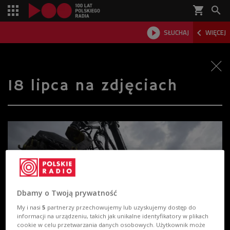
shopping_cart



SŁUCHAJ
WIĘCEJ

18 lipca na zdjęciach
Dbamy o Twoją prywatność
My i nasi
5
partnerzy przechowujemy lub uzyskujemy dostęp do
informacji na urządzeniu, takich jak unikalne identyfikatory w plikach
cookie w celu przetwarzania danych osobowych. Użytkownik może