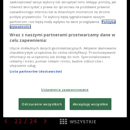
zaakceptować swoje wybory lub zarządzać nimi, klikając poniżej, jak
również skorzystać z prawa do sprzeciwu na podstawie prawnie
uzasadnionego interesu lub w dowolnym momencie na stronie
polityki prywatności. Te wybory będą sygnalizowane naszym
partnerom i nie będą miały wpływu na dane przeglądania.
Polityka
prywatności
Wraz z naszymi partnerami przetwarzamy dane w
celu zapewnienia:
Użycie dokładnych danych geolokalizacyjnych. Aktywne skanowanie
charakterystyki urządzenia do celów identyfikacji. Przechowywanie
informacji na urządzeniu lub dostęp do nich. Spersonalizowane
reklamy i treści, pomiar reklam i treści, badnie odbiorców i
ulepszanie usług.
Lista partnerów (dostawców)
Ustawienia zaawansowane
Odrzucenie wszystkich
Akceptuję wszystkie
22
/
24
WSZYSTKIE