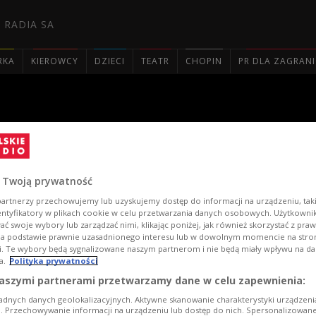
 RADIA SA
RKA
KIEROWCY
DZIECI
TEATR
CHOPIN
PR DLA ZAGRAN

ęciach
 Twoją prywatność
artnerzy przechowujemy lub uzyskujemy dostęp do informacji na urządzeniu, taki
entyfikatory w plikach cookie w celu przetwarzania danych osobowych. Użytkown
ć swoje wybory lub zarządzać nimi, klikając poniżej, jak również skorzystać z pra
na podstawie prawnie uzasadnionego interesu lub w dowolnym momencie na stroni
i. Te wybory będą sygnalizowane naszym partnerom i nie będą miały wpływu na d
a.
Polityka prywatności
aszymi partnerami przetwarzamy dane w celu zapewnienia:
adnych danych geolokalizacyjnych. Aktywne skanowanie charakterystyki urządzen
ji. Przechowywanie informacji na urządzeniu lub dostęp do nich. Spersonalizowane