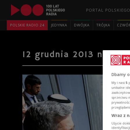
PORTAL POLSKIEGO
POLSKIE RADIO 24
JEDYNKA
DWÓJKA
TRÓJKA
CZWÓ
12 grudnia 2013 na zdj
Dbamy o
My i nasi
5
p
unikalne id
zaakceptowa
sprzeciwu 
prywatnośc
przeglądani
Wraz z n
Użycie dokł
identyfikac