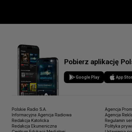
Pobierz aplikację Po
Google Play
App Sto
Polskie Radio S.A.
Agencja Prom
Informacyjna Agencja Radiowa
Agencja Rekl
Redakcja Katolicka
Regulamin se
Redakcja Ekumeniczna
Polityka pryw
Centrum Edukacji Medialnej
Ustawienia pr