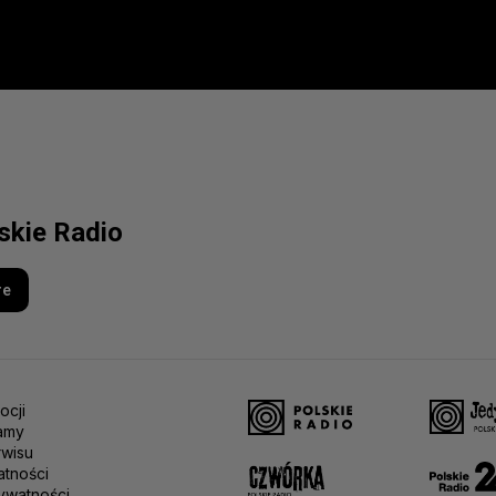
lskie Radio
re
ocji
amy
rwisu
atności
ywatności