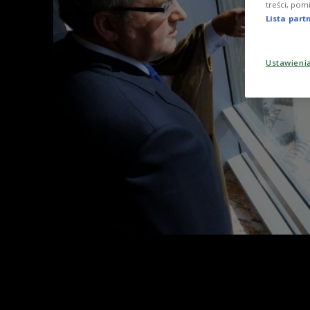
treści, pom
Lista par
Ustawieni