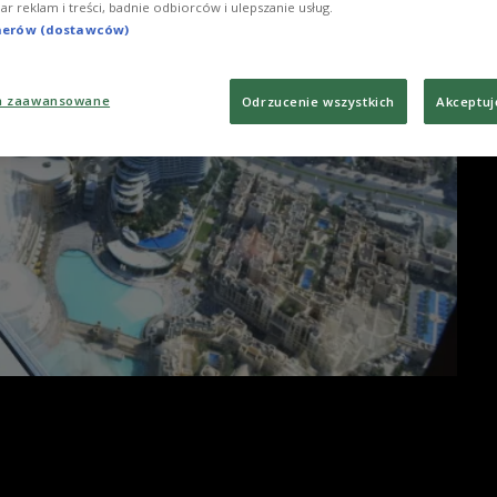
iar reklam i treści, badnie odbiorców i ulepszanie usług.
tnerów (dostawców)
a zaawansowane
Odrzucenie wszystkich
Akceptuj