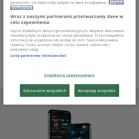
W 2007 roku w wyborach parlamentarnych Bartosz Arłukowicz
partnerom i nie będą miały wpływu na dane przeglądania.
Polityka
kandydował z 3. miejsca listy Lewicy i Demokratów w okręgu
prywatności
szczecińskim. Uzyskał mandat poselski z drugim wynikiem,
zdobywając 21 543 głosów. W kwietniu 2008 wstąpił do Koła
Wraz z naszymi partnerami przetwarzamy dane w
Poselskiego SdPl-Nowa Lewica. W grudniu tego samego roku
celu zapewnienia:
odszedł z partii i z koła wraz z dwoma innymi posłami,
motywując to polityką SdPl ukierunkowaną, ich zdaniem,
Użycie dokładnych danych geolokalizacyjnych. Aktywne skanowanie
charakterystyki urządzenia do celów identyfikacji. Przechowywanie
przeciwko SLD. W marcu 2009 został członkiem klubu
informacji na urządzeniu lub dostęp do nich. Spersonalizowane
poselskiego Lewica.
reklamy i treści, pomiar reklam i treści, badnie odbiorców i
ulepszanie usług.
rr, Informacyjna Agencja Radiowa (IAR)
Lista partnerów (dostawców)
Zobacz więcej na temat:
komisja śledcza
,
IAR
,
Ustawienia zaawansowane
lewica i demokraci
,
Sojusz Lewicy Demokratycznej
Odrzucenie wszystkich
Akceptuję wszystkie