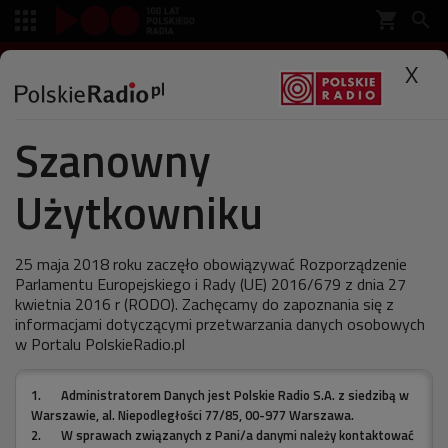
shopping_cart


SŁUCHAJ
X

Szanowny
Polskie Radio
Muzyka
Wykonawcy
Użytkowniku
Last Shadow Puppets, The
25 maja 2018 roku zaczęło obowiązywać Rozporządzenie
Parlamentu Europejskiego i Rady (UE) 2016/679 z dnia 27
ostatnia aktualizacja:
kwietnia 2016 r (RODO). Zachęcamy do zapoznania się z
04.11.2008 13:03
informacjami dotyczącymi przetwarzania danych osobowych
w Portalu PolskieRadio.pl
The Last Shadow Puppets to wspólny projekt Alexa
1.
Administratorem Danych jest Polskie Radio S.A. z siedzibą w
Turnera i Milesa Kane’a.
Warszawie, al. Niepodległości 77/85, 00-977 Warszawa.
2.
W sprawach związanych z Pani/a danymi należy kontaktować