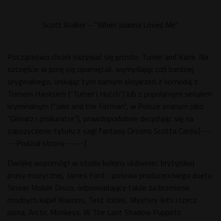
Scott Walker – "When Joanna Loved Me"
Początkowo chcieli nazywać się prosto: Turner and Kane. Na
szczęście w porę się opamiętali, wymyślając coś bardziej
oryginalnego, unikając tym samym skojarzeń z komedią z
Tomem Hanksem ("Turner i Hutch") lub z popularnym serialem
kryminalnym ("Jake and the Fatman", w Polsce znanym jako
"Gliniarz i prokurator"), prawdopodobnie decydując się na
zapożyczenie tytułu z sagi fantasy Orsona Scotta Carda.[---
-- Podzial strony -----]
Dwójkę wspomógł w studiu kolejny ulubieniec brytyjskiej
prasy muzycznej, James Ford - połowa producenckiego duetu
Simian Mobile Disco, odpowiadający także za brzmienie
modnych kapel Klaxons, Test Icicles, Mystery Jets i rzecz
jasna, Arctic Monkeys. W The Last Shadow Puppets