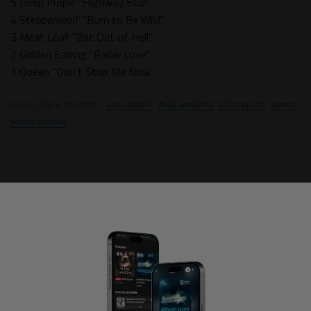
5 Deep Purple "Highway Star"
4 Steppenwolf "Born to Be Wild"
3 Meat Loaf "Bat Out of Hell"
2 Golden Earring "Radar Love"
1 Queen "Don't Stop Me Now"
Zobacz więcej na temat:
deep purple
długi weekend
led zeppelin
queen
wielka brytania