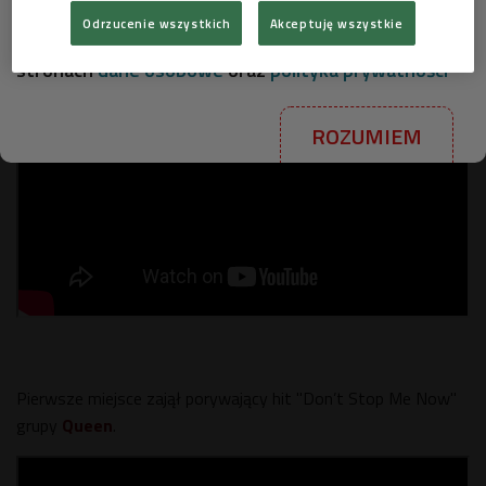
Odrzucenie wszystkich
Akceptuję wszystkie
Więcej informacji na ten temat znajdziesz na
stronach
dane osobowe
oraz
polityka prywatności
ROZUMIEM
Pierwsze miejsce zajął porywający hit "Don’t Stop Me Now"
grupy
Queen
.