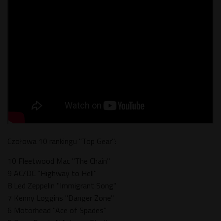
Czołowa 10 rankingu "Top Gear":
10 Fleetwood Mac "The Chain"
9 AC/DC "Highway to Hell"
8 Led Zeppelin "Immigrant Song"
7 Kenny Loggins "Danger Zone"
6 Motörhead "Ace of Spades"