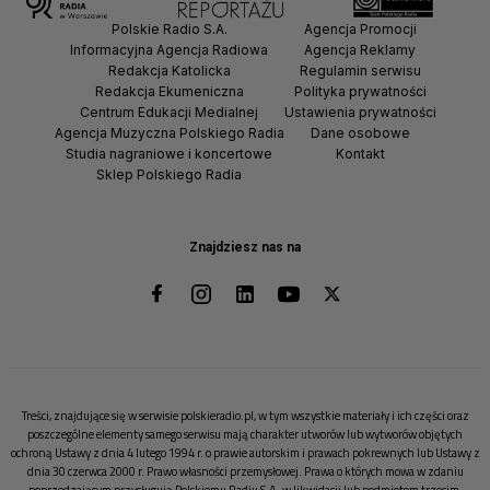
Polskie Radio S.A.
Agencja Promocji
Informacyjna Agencja Radiowa
Agencja Reklamy
Redakcja Katolicka
Regulamin serwisu
Redakcja Ekumeniczna
Polityka prywatności
Centrum Edukacji Medialnej
Ustawienia prywatności
Agencja Muzyczna Polskiego Radia
Dane osobowe
Studia nagraniowe i koncertowe
Kontakt
Sklep Polskiego Radia
Znajdziesz nas na
Treści, znajdujące się w serwisie polskieradio.pl, w tym wszystkie materiały i ich części oraz
poszczególne elementy samego serwisu mają charakter utworów lub wytworów objętych
ochroną Ustawy z dnia 4 lutego 1994 r. o prawie autorskim i prawach pokrewnych lub Ustawy z
dnia 30 czerwca 2000 r. Prawo własności przemysłowej. Prawa o których mowa w zdaniu
poprzedzającym przysługują Polskiemu Radiu S.A. w likwidacji lub podmiotom trzecim.