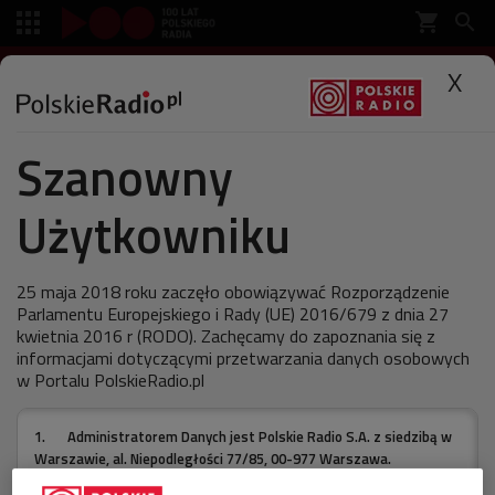
shopping_cart


SŁUCHAJ
X

Szanowny
Polskie Radio
Muzyka
Specjalne
Użytkowniku
Najlepsze piosenki na
zmotoryzowaną majówkę
25 maja 2018 roku zaczęło obowiązywać Rozporządzenie
Parlamentu Europejskiego i Rady (UE) 2016/679 z dnia 27
kwietnia 2016 r (RODO). Zachęcamy do zapoznania się z
informacjami dotyczącymi przetwarzania danych osobowych
w Portalu PolskieRadio.pl
ostatnia aktualizacja:
29.04.2011 16:59
1.
Administratorem Danych jest Polskie Radio S.A. z siedzibą w
Warszawie, al. Niepodległości 77/85, 00-977 Warszawa.
2.
W sprawach związanych z Pani/a danymi należy kontaktować
Żelazny zestaw muzyczny dla majowych kierowców