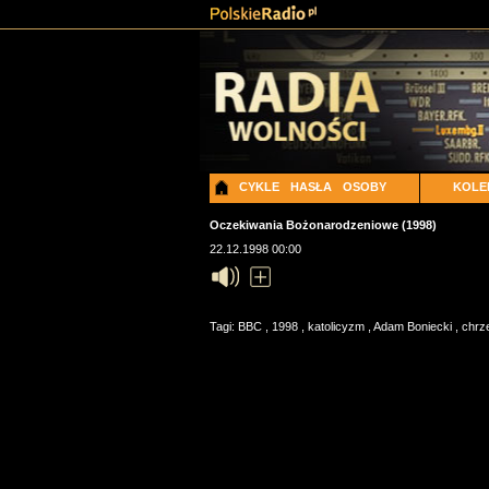
CYKLE
HASŁA
OSOBY
KOLE
Oczekiwania Bożonarodzeniowe (1998)
22.12.1998 00:00
Tagi:
BBC
,
1998
,
katolicyzm
,
Adam Boniecki
,
chrz