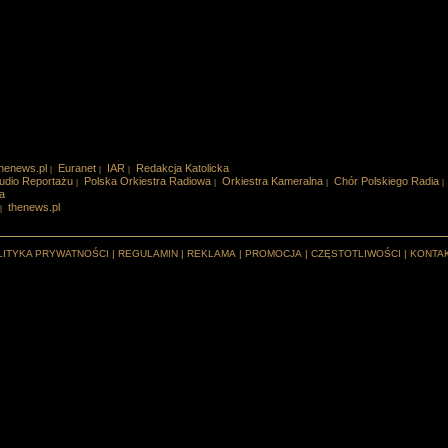
henews.pl
Euranet
IAR
Redakcja Katolicka
|
|
|
udio Reportażu
Polska Orkiestra Radiowa
Orkiestra Kameralna
Chór Polskiego Radia
|
|
|
|
a
thenews.pl
|
LITYKA PRYWATNOŚCI
|
REGULAMIN
|
REKLAMA
|
PROMOCJA
|
CZĘSTOTLIWOŚCI
|
KONTA