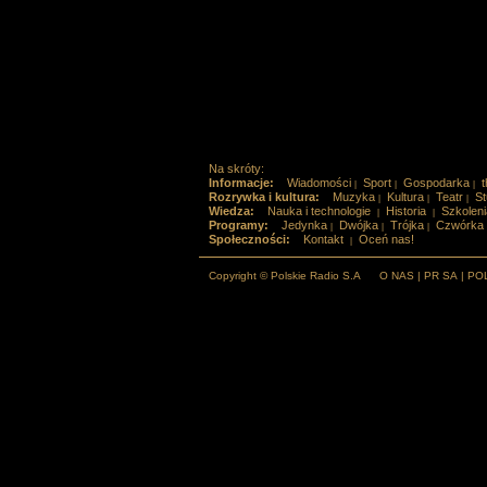
Na skróty:
Informacje:
Wiadomości
Sport
Gospodarka
t
|
|
|
Rozrywka i kultura:
Muzyka
Kultura
Teatr
St
|
|
|
Wiedza:
Nauka i technologie
Historia
Szkoleni
|
|
Programy:
Jedynka
Dwójka
Trójka
Czwórka
|
|
|
Społeczności:
Kontakt
Oceń nas!
|
Copyright © Polskie Radio S.A
O NAS
|
PR SA
|
PO