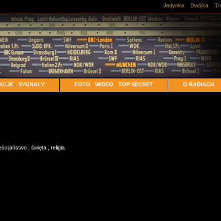
Jedynka
Dwójka
Tr
KCJE
SYGNAŁY
FOTO
WIDEO
TOP SECRET
O RADIACH
eścijaństwo
,
święta
,
religia