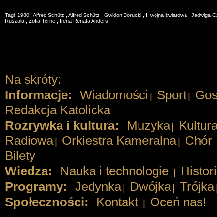
Tagi:
1980
,
Alfred Schütz
,
Alfred Schütz
,
Gwidon Borucki
,
II wojna światowa
,
Jadwiga C
Ruszała
,
Zofia Terne
,
Irena Renata Anders
Na skróty:
Informacje:
Wiadomości
Sport
Gos
|
|
Redakcja Katolicka
Rozrywka i kultura:
Muzyka
Kultur
|
Radiowa
Orkiestra Kameralna
Chór 
|
|
Bilety
Wiedza:
Nauka i technologie
Histor
|
Programy:
Jedynka
Dwójka
Trójka
|
|
Społeczności:
Kontakt
Oceń nas!
|