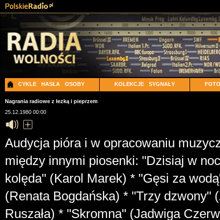
CYKLE
HASŁA
OSOBY
KOLEKCJE
SYGNAŁY
FOT
Nagrania radiowe z łezką i pieprzem
25.12.1980 00:00
Audycja pióra i w opracowaniu muzycz
między innymi piosenki: "Dzisiaj w nocy
kolęda" (Karol Marek) * "Gęsi za wodą" (
(Renata Bogdańska) * "Trzy dzwony" (
Ruszała) * "Skromna" (Jadwiga Czerw