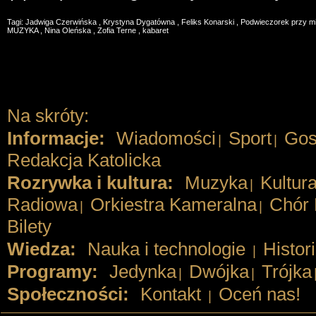
Tagi:
Jadwiga Czerwińska
,
Krystyna Dygatówna
,
Feliks Konarski
,
Podwieczorek przy m
MUZYKA
,
Nina Oleńska
,
Zofia Terne
,
kabaret
Na skróty:
Informacje:
Wiadomości
Sport
Gos
|
|
Redakcja Katolicka
Rozrywka i kultura:
Muzyka
Kultur
|
Radiowa
Orkiestra Kameralna
Chór 
|
|
Bilety
Wiedza:
Nauka i technologie
Histor
|
Programy:
Jedynka
Dwójka
Trójka
|
|
Społeczności:
Kontakt
Oceń nas!
|