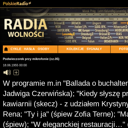
CYKLE
HASŁA
OSOBY
KOLEKCJE
SYGNAŁY
FOT
Podwieczorek przy mikrofonie (cz.05)
18.06.1955 00:00
W programie m.in "Ballada o buchalte
Jadwiga Czerwińska); "Kiedy słyszę p
kawiarnii (skecz) - z udziałem Krystyn
Rena; "Ty i ja" (śpiew Zofia Terne); "
(śpiew); "W eleganckiej restauracji…"