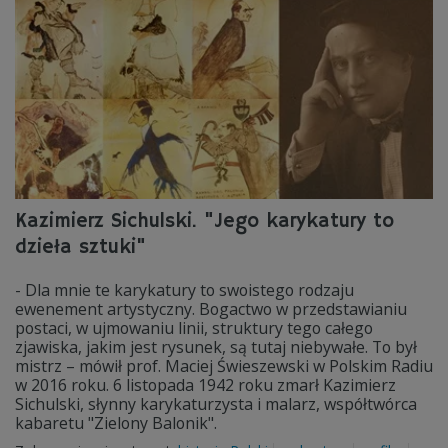
Kazimierz Sichulski. "Jego karykatury to
dzieła sztuki"
- Dla mnie te karykatury to swoistego rodzaju
ewenement artystyczny. Bogactwo w przedstawianiu
postaci, w ujmowaniu linii, struktury tego całego
zjawiska, jakim jest rysunek, są tutaj niebywałe. To był
mistrz – mówił prof. Maciej Świeszewski w Polskim Radiu
w 2016 roku. 6 listopada 1942 roku zmarł Kazimierz
Sichulski, słynny karykaturzysta i malarz, współtwórca
kabaretu "Zielony Balonik".