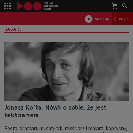
shopping_cart



SŁUCHAJ
WIĘCEJ

KABARET
Jonasz Kofta. Mówił o sobie, że jest
tekściarzem
Poeta, dramaturg, satyryk, tekściarz i malarz, kapryśny,