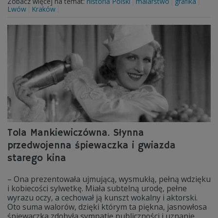
Zobacz więcej na temat:
historia Polski
malarstwo
grafika
Lwów
Kraków
Tola Mankiewiczówna. Słynna
przedwojenna śpiewaczka i gwiazda
starego kina
– Ona prezentowała ujmującą, wysmukłą, pełną wdzięku
i kobiecości sylwetkę. Miała subtelną urodę, pełne
wyrazu oczy, a cechował ją kunszt wokalny i aktorski.
Oto suma walorów, dzięki którym ta piękna, jasnowłosa
śpiewaczka zdobyła sympatię publiczności i uznanie