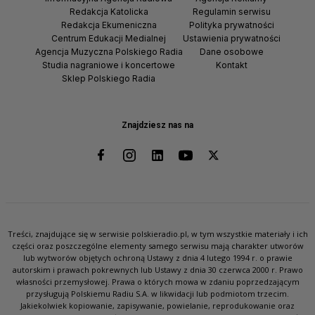
Redakcja Katolicka
Regulamin serwisu
Redakcja Ekumeniczna
Polityka prywatności
Centrum Edukacji Medialnej
Ustawienia prywatności
Agencja Muzyczna Polskiego Radia
Dane osobowe
Studia nagraniowe i koncertowe
Kontakt
Sklep Polskiego Radia
Znajdziesz nas na
Treści, znajdujące się w serwisie polskieradio.pl, w tym wszystkie materiały i ich
części oraz poszczególne elementy samego serwisu mają charakter utworów
lub wytworów objętych ochroną Ustawy z dnia 4 lutego 1994 r. o prawie
autorskim i prawach pokrewnych lub Ustawy z dnia 30 czerwca 2000 r. Prawo
własności przemysłowej. Prawa o których mowa w zdaniu poprzedzającym
przysługują Polskiemu Radiu S.A. w likwidacji lub podmiotom trzecim.
Jakiekolwiek kopiowanie, zapisywanie, powielanie, reprodukowanie oraz