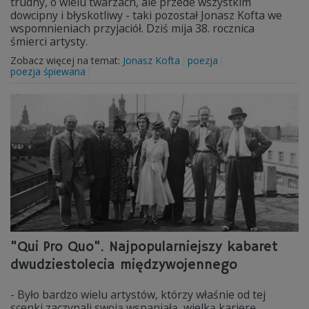
trudny, o wielu twarzach, ale przede wszystkim
dowcipny i błyskotliwy - taki pozostał Jonasz Kofta we
wspomnieniach przyjaciół. Dziś mija 38. rocznica
śmierci artysty.
Zobacz więcej na temat:
Jonasz Kofta
poezja
poezja śpiewana
"Qui Pro Quo". Najpopularniejszy kabaret
dwudziestolecia międzywojennego
- Było bardzo wielu artystów, którzy właśnie od tej
scenki zaczynali swoją wspaniałą, wielką karierę.