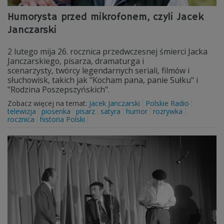
Humorysta przed mikrofonem, czyli Jacek
Janczarski
2 lutego mija 26. rocznica przedwczesnej śmierci Jacka
Janczarskiego, pisarza, dramaturga i
scenarzysty, twórcy legendarnych seriali, filmów i
słuchowisk, takich jak "Kocham pana, panie Sułku" i
"Rodzina Poszepszyńskich".
Zobacz więcej na temat:
Jacek Janczarski
Polskie Radio
telewizja
piosenka
pisarz
satyra
humor
rozrywka
rocznica
historia Polski