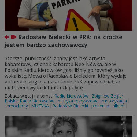
Radosław Bielecki w PRK: na drodze
jestem bardzo zachowawczy
Szerszej publiczności znany jest jako artysta
kabaretowy, członek kabaretu Neo-Nówka, ale w
Polskim Radiu Kierowców gościliśmy go również jako
wokalistę. Mowa o Radosławie Bieleckim, który wydaje
autorskie single, a na antenie PRK zapowiedział, że
niebawem wyda debiutancką płytę.
Zobacz więcej na temat:
Radio kierowców
Zbigniew Zegler
Polskie Radio Kierowców
muzyka rozrywkowa
motoryzacja
samochody
MUZYKA
Radosław Bielecki
piosenka
album