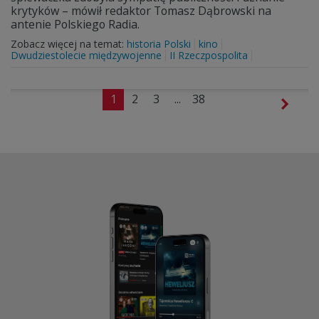
krytyków – mówił redaktor Tomasz Dąbrowski na
antenie Polskiego Radia.
Zobacz więcej na temat:
historia Polski
kino
Dwudziestolecie międzywojenne
II Rzeczpospolita
1
2
3
...
38