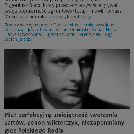
Eugeniusz Bodo, który przedtem oczywiście grywał,
swoją popularność ugruntował tutaj – mówił Tomasz
Mościcki, dziennikarz i krytyk teatralny.
Zobacz więcej na temat:
Dwudziestolecie międzywojenne
Warszawa
Julian Tuwim
Antoni Słonimski
Marian Hemar
Hanka Ordonówna
Eugeniusz Bodo
Mieczysław Fogg
Stefan Jaracz
Miał perfekcyjną umiejętność tworzenia
żartów. Zenon Wiktorczyk, niezapomniany
głos Polskiego Radia