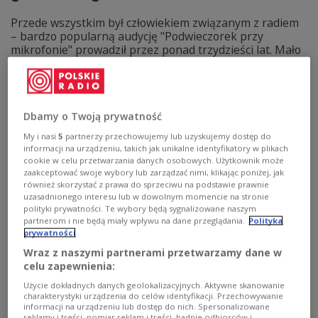
Przede wszystkim był człowiekiem związanym z radiem
– bardzo popularną audycję "Podwieczorek przy
mikrofonie" prowadził przez ponad trzydzieści lat. Mało
kto jednak pamięta, że dziennikarz udzielał się także w
kabarecie "Szpak", a nawet zagrał w komedii "Miś"
Stanisława Barei. Zenon Wiktorczyk zmarł 29 lat temu.
Zobacz więcej na temat:
Polskie Radio
radio
Dbamy o Twoją prywatność
II wojna światowa
Powstanie Warszawskie
TEATR
Miś
My i nasi
5
partnerzy przechowujemy lub uzyskujemy dostęp do
informacji na urządzeniu, takich jak unikalne identyfikatory w plikach
cookie w celu przetwarzania danych osobowych. Użytkownik może
zaakceptować swoje wybory lub zarządzać nimi, klikając poniżej, jak
również skorzystać z prawa do sprzeciwu na podstawie prawnie
uzasadnionego interesu lub w dowolnym momencie na stronie
polityki prywatności. Te wybory będą sygnalizowane naszym
partnerom i nie będą miały wpływu na dane przeglądania.
Polityka
prywatności
Wraz z naszymi partnerami przetwarzamy dane w
celu zapewnienia:
Użycie dokładnych danych geolokalizacyjnych. Aktywne skanowanie
charakterystyki urządzenia do celów identyfikacji. Przechowywanie
Andrzej Włast. Arcymistrz szmiry, którą
informacji na urządzeniu lub dostęp do nich. Spersonalizowane
reklamy i treści, pomiar reklam i treści, badnie odbiorców i