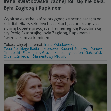
Irena Kwiatkowska żadnej roli się nie bała.
Była Zagłobą i Papkinem
Wybitna aktorka, która przygodę ze sceną zaczęła od
roli diabełka w szkolnych jasełkach, a zanim zagrała
słynną kobietę pracującą, Hermenegildę Kociubińską
czy Pchłę Szachrajkę, była Zagłobą, Papkinem i
świerszczem za kominem.
Zobacz więcej na temat:
Irena Kwiatkowska
Teatr Polskiego Radia
aktorstwo
Kabaret Starszych Panów
film polski
FILM
Jerzy Gruza
Konstanty Ildefons Gałczyński
Order Uśmiechu
Diamentowy Mikrofon