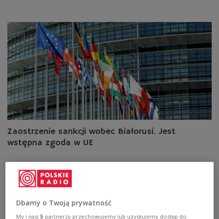
Zaostrzenie sankcji wobec Białorusi. Jest
wstępna zgoda w UE
Dbamy o Twoją prywatność
My i nasi
5
partnerzy przechowujemy lub uzyskujemy dostęp do