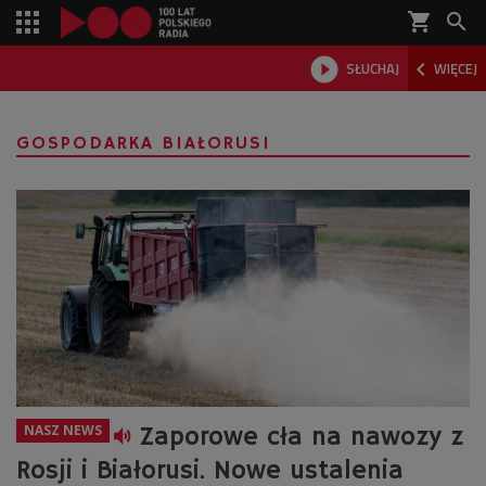
shopping_cart



SŁUCHAJ
WIĘCEJ

GOSPODARKA BIAŁORUSI
NASZ NEWS
Zaporowe cła na nawozy z
Rosji i Białorusi. Nowe ustalenia