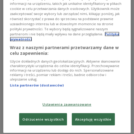
informacji na urządzeniu, takich jak unikalne identyfikatory w plikach
cookie w celu przetwarzania danych osobowych. Użytkownik może
zaakceptować swoje wybory lub zarządzać nimi, klikając poniżej, jak
również skorzystać z prawa do sprzeciwu na podstawie prawnie
uzasadnionego interesu lub w dowolnym momencie na stronie
polityki prywatności. Te wybory będą sygnalizowane naszym
partnerom i nie będą miały wpływu na dane przeglądania.
Polityka
prywatności
"Białorusini w Polsce dziękują za pomoc". Są
Wraz z naszymi partnerami przetwarzamy dane w
szacunkowe dane
celu zapewnienia:
Użycie dokładnych danych geolokalizacyjnych. Aktywne skanowanie
charakterystyki urządzenia do celów identyfikacji. Przechowywanie
informacji na urządzeniu lub dostęp do nich. Spersonalizowane
reklamy i treści, pomiar reklam i treści, badnie odbiorców i
ulepszanie usług.
Lista partnerów (dostawców)
Ustawienia zaawansowane
Odrzucenie wszystkich
Akceptuję wszystkie