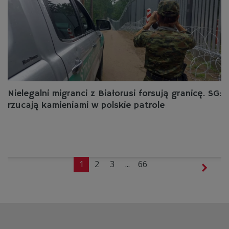
Nielegalni migranci z Białorusi forsują granicę. SG:
rzucają kamieniami w polskie patrole
1
2
3
...
66