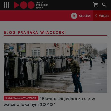
shopping_cart



SŁUCHAJ
WIĘCEJ

BLOG FRANAKA WIACZORKI
"Białorusini jednoczą się w
BLOG FRANAKA WIACZORKI
walce z lokalnym ZOMO"