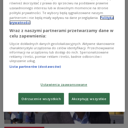
również skorzystać z prawa do sprzeciwu na podstawie prawnie
uzasadnionego interesu lub w dowolnym momencie na stronie
polityki prywatności. Te wybory będą sygnalizowane naszym
partnerom i nie będą miały wpływu na dane przeglądania.
Polityka
prywatności
Wraz z naszymi partnerami przetwarzamy dane w
celu zapewnienia:
Czego Białorusini oczekują od
BLOG FRANAKA WIACZORKI
Użycie dokładnych danych geolokalizacyjnych. Aktywne skanowanie
Andrzeja Dudy?
charakterystyki urządzenia do celów identyfikacji. Przechowywanie
informacji na urządzeniu lub dostęp do nich. Spersonalizowane
reklamy i treści, pomiar reklam i treści, badnie odbiorców i
ulepszanie usług.
Lista partnerów (dostawców)
Ustawienia zaawansowane
Odrzucenie wszystkich
Akceptuję wszystkie