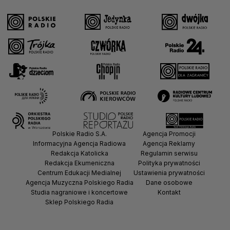
Polskie Radio S.A.
Agencja Promocji
Informacyjna Agencja Radiowa
Agencja Reklamy
Redakcja Katolicka
Regulamin serwisu
Redakcja Ekumeniczna
Polityka prywatności
Centrum Edukacji Medialnej
Ustawienia prywatności
Agencja Muzyczna Polskiego Radia
Dane osobowe
Studia nagraniowe i koncertowe
Kontakt
Sklep Polskiego Radia