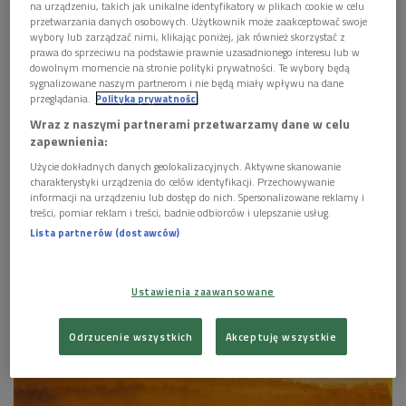
3 pliki
AUDIO
na urządzeniu, takich jak unikalne identyfikatory w plikach cookie w celu
przetwarzania danych osobowych. Użytkownik może zaakceptować swoje


wybory lub zarządzać nimi, klikając poniżej, jak również skorzystać z
00'30
prawa do sprzeciwu na podstawie prawnie uzasadnionego interesu lub w
dowolnym momencie na stronie polityki prywatności. Te wybory będą
sygnalizowane naszym partnerom i nie będą miały wpływu na dane


00'30
przeglądania.
Polityka prywatności
Wraz z naszymi partnerami przetwarzamy dane w celu
zapewnienia:


00'30
Użycie dokładnych danych geolokalizacyjnych. Aktywne skanowanie
charakterystyki urządzenia do celów identyfikacji. Przechowywanie
informacji na urządzeniu lub dostęp do nich. Spersonalizowane reklamy i
treści, pomiar reklam i treści, badnie odbiorców i ulepszanie usług.
Lista partnerów (dostawców)
Ustawienia zaawansowane
Odrzucenie wszystkich
Akceptuję wszystkie