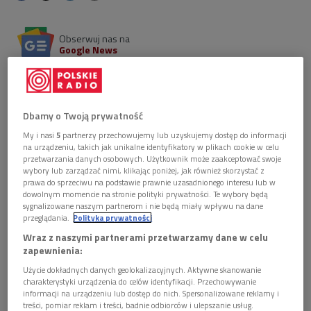
Obserwuj nas na
Google News
Słuchowisko na podstawie komedii "Powrót posła"
Juliana Ursyna Niemcewicza przypomina, że spory o
kształt państwa potrafią być równie ostre jak dziś - i
Dbamy o Twoją prywatność
równie aktualne. Napisany w ogniu debat Sejmu
Czteroletniego tekst to błyskotliwa, polityczna
My i nasi
5
partnerzy przechowujemy lub uzyskujemy dostęp do informacji
komedia o starciu reformatorów z obrońcami
na urządzeniu, takich jak unikalne identyfikatory w plikach cookie w celu
przetwarzania danych osobowych. Użytkownik może zaakceptować swoje
starego porządku.
wybory lub zarządzać nimi, klikając poniżej, jak również skorzystać z
prawa do sprzeciwu na podstawie prawnie uzasadnionego interesu lub w
dowolnym momencie na stronie polityki prywatności. Te wybory będą
sygnalizowane naszym partnerom i nie będą miały wpływu na dane
przeglądania.
Polityka prywatności
Wraz z naszymi partnerami przetwarzamy dane w celu
zapewnienia:
Użycie dokładnych danych geolokalizacyjnych. Aktywne skanowanie
charakterystyki urządzenia do celów identyfikacji. Przechowywanie
informacji na urządzeniu lub dostęp do nich. Spersonalizowane reklamy i
treści, pomiar reklam i treści, badnie odbiorców i ulepszanie usług.