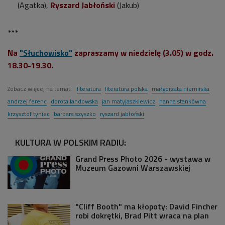
(Agatka),
Ryszard Jabłoński
(Jakub)
***
Na
"Słuchowisko"
zapraszamy w niedzielę (3.05) w godz.
18.30-19.30.
Zobacz więcej na temat:
literatura
literatura polska
małgorzata niemirska
andrzej ferenc
dorota landowska
jan matyjaszkiewicz
hanna stankówna
krzysztof tyniec
barbara szyszko
ryszard jabłoński
KULTURA W POLSKIM RADIU:
Grand Press Photo 2026 - wystawa w
Muzeum Gazowni Warszawskiej
"Cliff Booth" ma kłopoty: David Fincher
robi dokrętki, Brad Pitt wraca na plan