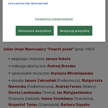
Lista partnerów (dostawców)
Ustawienia zaawansowane
Andrzej Ferenc
Foto: Piotr Podlewski / Polskie Radio
Odrzucenie wszystkich
Akceptuję wszystkie
Julian Ursyn Niemcewicz "Powrót posła"
(prod. 1997)
adaptacja i reżyseria:
Janusz Kukuła
realizacja akustyczna:
Andrzej Brzoska
opracowanie muzyczne:
Krystyna Młodziejewska
obsada:
Janusz Zakrzeński
(Podkomorzy),
Małgorzata
Niemirska
(Podkomorzyna),
Andrzej Ferenc
(Walery),
Dorota Landowska
(Teresa),
Jan Matyjaszkiewicz
(Starosta Gadulski),
Hanna Stankówna
(Starościna),
Krzysztof Tyniec
(Szarmancki),
Barbara Szyszko