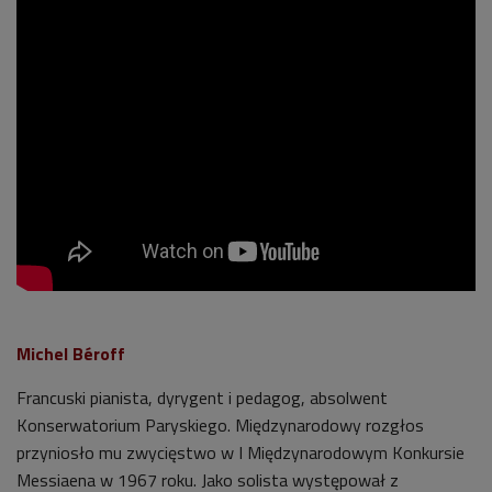
Michel Béroff
Francuski pianista, dyrygent i pedagog, absolwent
Konserwatorium Paryskiego. Międzynarodowy rozgłos
przyniosło mu zwycięstwo w I Międzynarodowym Konkursie
Messiaena w 1967 roku. Jako solista występował z