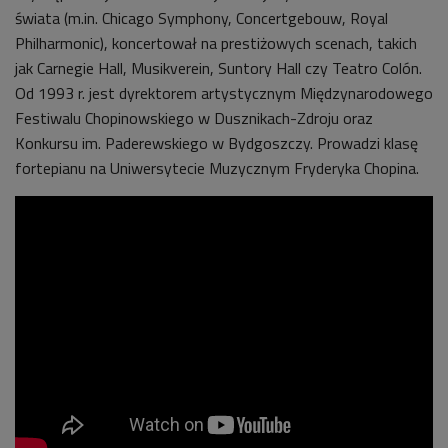
świata (m.in. Chicago Symphony, Concertgebouw, Royal
Philharmonic), koncertował na prestiżowych scenach, takich
jak Carnegie Hall, Musikverein, Suntory Hall czy Teatro Colón.
Od 1993 r. jest dyrektorem artystycznym Międzynarodowego
Festiwalu Chopinowskiego w Dusznikach-Zdroju oraz
Konkursu im. Paderewskiego w Bydgoszczy. Prowadzi klasę
fortepianu na Uniwersytecie Muzycznym Fryderyka Chopina.