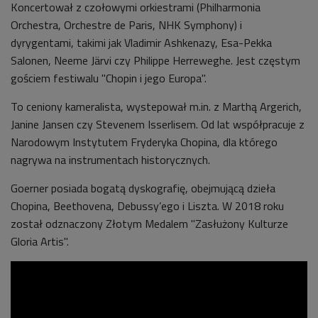
Koncertował z czołowymi orkiestrami (Philharmonia
Orchestra, Orchestre de Paris, NHK Symphony) i
dyrygentami, takimi jak Vladimir Ashkenazy, Esa-Pekka
Salonen, Neeme Järvi czy Philippe Herreweghe. Jest częstym
gościem festiwalu "Chopin i jego Europa".
To ceniony kameralista, wystepował m.in. z Marthą Argerich,
Janine Jansen czy Stevenem Isserlisem. Od lat współpracuje z
Narodowym Instytutem Fryderyka Chopina, dla którego
nagrywa na instrumentach historycznych.
Goerner posiada bogatą dyskografię, obejmującą dzieła
Chopina, Beethovena, Debussy’ego i Liszta. W 2018 roku
został odznaczony Złotym Medalem "Zasłużony Kulturze
Gloria Artis".