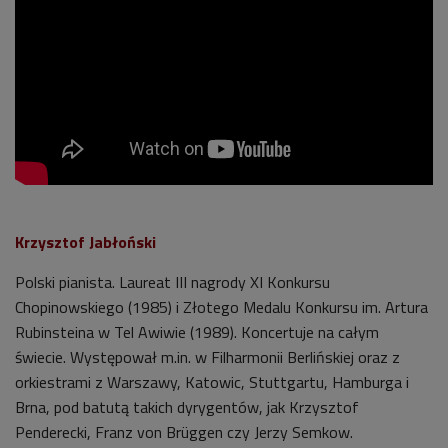
Krzysztof Jabłoński
Polski pianista. Laureat III nagrody XI Konkursu
Chopinowskiego (1985) i Złotego Medalu Konkursu im. Artura
Rubinsteina w Tel Awiwie (1989). Koncertuje na całym
świecie. Występował m.in. w Filharmonii Berlińskiej oraz z
orkiestrami z Warszawy, Katowic, Stuttgartu, Hamburga i
Brna, pod batutą takich dyrygentów, jak Krzysztof
Penderecki, Franz von Brüggen czy Jerzy Semkow.