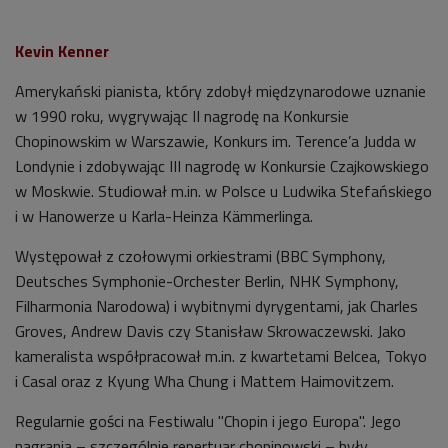
Kevin Kenner
Amerykański pianista, który zdobył międzynarodowe uznanie
w 1990 roku, wygrywając II nagrodę na Konkursie
Chopinowskim w Warszawie, Konkurs im. Terence’a Judda w
Londynie i zdobywając III nagrodę w Konkursie Czajkowskiego
w Moskwie. Studiował m.in. w Polsce u Ludwika Stefańskiego
i w Hanowerze u Karla-Heinza Kämmerlinga.
Występował z czołowymi orkiestrami (BBC Symphony,
Deutsches Symphonie-Orchester Berlin, NHK Symphony,
Filharmonia Narodowa) i wybitnymi dyrygentami, jak Charles
Groves, Andrew Davis czy Stanisław Skrowaczewski. Jako
kameralista współpracował m.in. z kwartetami Belcea, Tokyo
i Casal oraz z Kyung Wha Chung i Mattem Haimovitzem.
Regularnie gości na Festiwalu "Chopin i jego Europa". Jego
nagrania – szczególnie repertuar chopinowski – były