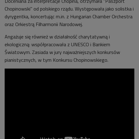
Doceniana za interpretacje Chopina, otrzymała "Paszport
Chopinowski" od polskiego rządu. Występowała jako solistka i
dyrygentka, koncertując m.in. z Hungarian Chamber Orchestra
oraz Orkiestrą Filharmonii Narodowej.
Angażuje się również w działalność charytatywną i
ekologiczną: współpracowała z UNESCO i Bankiem
Światowym. Zasiada w jury najważniejszych konkursów
pianistycznych, w tym Konkursu Chopinowskiego.