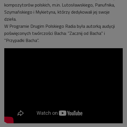
kompozytorów polskich, m.in. Lutosławskiego, Panufnika,
Szymańskiego i Mykietyna, którzy dedykowali jej swoje
dzieła.
W Programie Drugim Polskiego Radia była autorką audycji
poświęconych twórczości Bacha: "Zacznij od Bacha" i
"Przypadki Bacha".