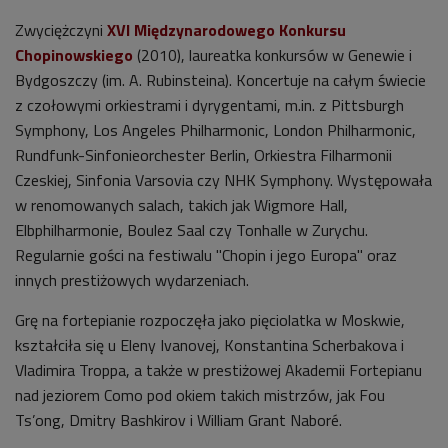
Zwyciężczyni
XVI Międzynarodowego Konkursu
Chopinowskiego
(2010), laureatka konkursów w Genewie i
Bydgoszczy (im. A. Rubinsteina). Koncertuje na całym świecie
z czołowymi orkiestrami i dyrygentami, m.in. z Pittsburgh
Symphony, Los Angeles Philharmonic, London Philharmonic,
Rundfunk-Sinfonieorchester Berlin, Orkiestra Filharmonii
Czeskiej, Sinfonia Varsovia czy NHK Symphony. Występowała
w renomowanych salach, takich jak Wigmore Hall,
Elbphilharmonie, Boulez Saal czy Tonhalle w Zurychu.
Regularnie gości na festiwalu "Chopin i jego Europa" oraz
innych prestiżowych wydarzeniach.
Grę na fortepianie rozpoczęła jako pięciolatka w Moskwie,
kształciła się u Eleny Ivanovej, Konstantina Scherbakova i
Vladimira Troppa, a także w prestiżowej Akademii Fortepianu
nad jeziorem Como pod okiem takich mistrzów, jak Fou
Ts’ong, Dmitry Bashkirov i William Grant Naboré.