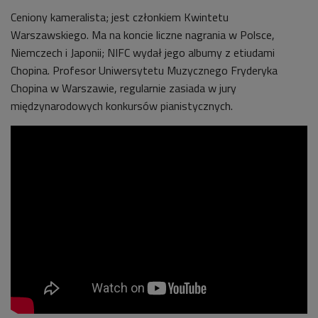
Ceniony kameralista; jest członkiem Kwintetu
Warszawskiego. Ma na koncie liczne nagrania w Polsce,
Niemczech i Japonii; NIFC wydał jego albumy z etiudami
Chopina. Profesor Uniwersytetu Muzycznego Fryderyka
Chopina w Warszawie, regularnie zasiada w jury
międzynarodowych konkursów pianistycznych.