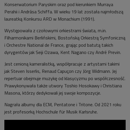
Konserwatorium Paryskim oraz pod kierunkiem Murraya
Perahii i Andrása Schiffa. W wieku 19 lat została najmłodszą
laureatką Konkursu ARD w Monachium (1991).
Występowała z czołowymi orkiestrami świata, m.in.
Filharmonikami Berlińskimi, Bostońską Orkiestrą Symfoniczną
i Orchestre National de France, grając pod batutą takich
dyrygentów jak Seiji Ozawa, Kent Nagano czy André Previn.
Jest cenioną kameralistką, współpracuje z artystami takimi
jak Steven Isserlis, Renaud Capuçon czy Jörg Widmann. Jej
repertuar obejmuje muzykę od klasycyzmu po współczesność.
Prawykonywała także utwory Toshio Hosokawy i Christiana
Masona, którzy dedykowali jej swoje kompozycje.
Nagrała albumy dla ECM, Pentatone i Tritone. Od 2021 roku
jest profesorką Hochschule für Musik Karlsruhe.