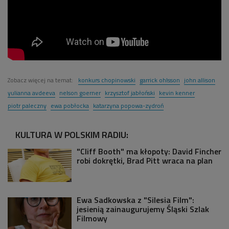
Zobacz więcej na temat:
konkurs chopinowski
garrick ohlsson
john allison
yulianna avdeeva
nelson goerner
krzysztof jabłoński
kevin kenner
piotr paleczny
ewa pobłocka
katarzyna popowa-zydroń
KULTURA W POLSKIM RADIU:
"Cliff Booth" ma kłopoty: David Fincher
robi dokrętki, Brad Pitt wraca na plan
Ewa Sadkowska z "Silesia Film":
jesienią zainaugurujemy Śląski Szlak
Filmowy