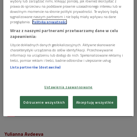
wybory lub zarządzać nimi, klikając poniżej, jak również skorzystać z
w licznych czasopismach naukowych. Współpracował z
prawa do sprzeciwu na podstawie prawnie uzasadnionego interesu lub w
festiwalami operowymi w Glyndebourne i Wexford, regularnie
dowolnym momencie na stronie polityki prywatności. Te wybory będą
sygnalizowane naszym partnerom i nie będą miały wpływu na dane
prowadzi wykłady i jest autorem wielu tekstów
przeglądania.
Polityka prywatności
encyklopedycznych oraz dwóch książek.
Wraz z naszymi partnerami przetwarzamy dane w celu
zapewnienia:
Użycie dokładnych danych geolokalizacyjnych. Aktywne skanowanie
charakterystyki urządzenia do celów identyfikacji. Przechowywanie
informacji na urządzeniu lub dostęp do nich. Spersonalizowane reklamy i
treści, pomiar reklam i treści, badnie odbiorców i ulepszanie usług.
Lista partnerów (dostawców)
Ustawienia zaawansowane
Odrzucenie wszystkich
Akceptuję wszystkie
Yulianna Avdeeva