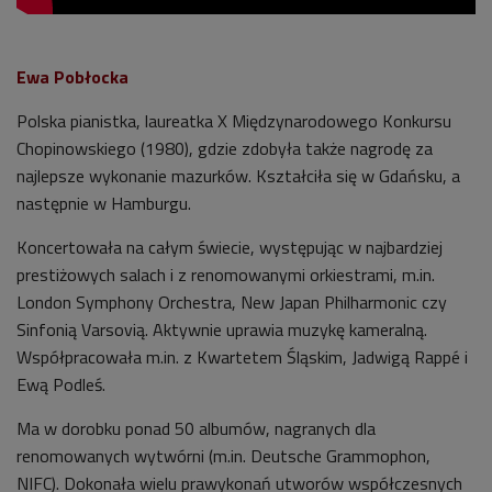
Ewa Pobłocka
Polska pianistka, laureatka X Międzynarodowego Konkursu
Chopinowskiego (1980), gdzie zdobyła także nagrodę za
najlepsze wykonanie mazurków. Kształciła się w Gdańsku, a
następnie w Hamburgu.
Koncertowała na całym świecie, występując w najbardziej
prestiżowych salach i z renomowanymi orkiestrami, m.in.
London Symphony Orchestra, New Japan Philharmonic czy
Sinfonią Varsovią. Aktywnie uprawia muzykę kameralną.
Współpracowała m.in. z Kwartetem Śląskim, Jadwigą Rappé i
Ewą Podleś.
Ma w dorobku ponad 50 albumów, nagranych dla
renomowanych wytwórni (m.in. Deutsche Grammophon,
NIFC). Dokonała wielu prawykonań utworów współczesnych