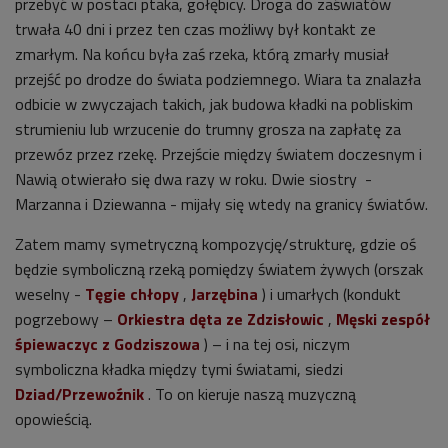
przebyć w postaci ptaka, gołębicy. Droga do zaświatów
trwała 40 dni i przez ten czas możliwy był kontakt ze
zmarłym. Na końcu była zaś rzeka, którą zmarły musiał
przejść po drodze do świata podziemnego. Wiara ta znalazła
odbicie w zwyczajach takich, jak budowa kładki na pobliskim
strumieniu lub wrzucenie do trumny grosza na zapłatę za
przewóz przez rzekę. Przejście między światem doczesnym i
Nawią otwierało się dwa razy w roku. Dwie siostry -
Marzanna i Dziewanna - mijały się wtedy na granicy światów.
Zatem mamy symetryczną kompozycję/strukturę, gdzie oś
będzie symboliczną rzeką pomiędzy światem żywych (orszak
weselny -
Tęgie chłopy
,
Jarzębina
) i umarłych (kondukt
pogrzebowy –
Orkiestra dęta ze Zdzisłowic
,
Męski zespół
śpiewaczyc z Godziszowa
) – i na tej osi, niczym
symboliczna kładka między tymi światami, siedzi
Dziad/Przewoźnik
. To on kieruje naszą muzyczną
opowieścią.