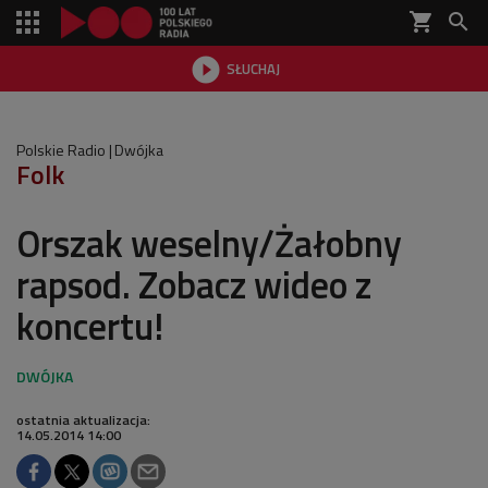
shopping_cart


SŁUCHAJ

Polskie Radio
Dwójka
Folk
Orszak weselny/Żałobny
rapsod. Zobacz wideo z
koncertu!
ostatnia aktualizacja:
14.05.2014 14:00