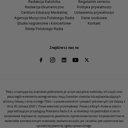
Redakcja Katolicka
Regulamin serwisu
Redakcja Ekumeniczna
Polityka prywatności
Centrum Edukacji Medialnej
Ustawienia prywatności
Agencja Muzyczna Polskiego Radia
Dane osobowe
Studia nagraniowe i koncertowe
Kontakt
Sklep Polskiego Radia
Znajdziesz nas na
Treści, znajdujące się w serwisie polskieradio.pl, w tym wszystkie materiały i ich części oraz
poszczególne elementy samego serwisu mają charakter utworów lub wytworów objętych
ochroną Ustawy z dnia 4 lutego 1994 r. o prawie autorskim i prawach pokrewnych lub Ustawy z
dnia 30 czerwca 2000 r. Prawo własności przemysłowej. Prawa o których mowa w zdaniu
poprzedzającym przysługują Polskiemu Radiu S.A. w likwidacji lub podmiotom trzecim.
Jakiekolwiek kopiowanie, zapisywanie, powielanie, reprodukowanie oraz rozpowszechnianie
materiałów zamieszczonych w serwisie, zarówno w części, jak i w całości jest zabronione bez
uprzedniej pisemnej zgody uprawnionego.