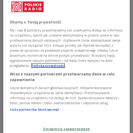


02'50
Darek Błaszczyk opowiada o koncercie-spektaklu
"Orszak weselny/Żałobny rapsod" dedykowanym
Dbamy o Twoją prywatność
pamięci Oskara Kolberga (Poranek Dwójki)
My i nasi
5
partnerzy przechowujemy lub uzyskujemy dostęp do informacji
na urządzeniu, takich jak unikalne identyfikatory w plikach cookie w celu
przetwarzania danych osobowych. Użytkownik może zaakceptować swoje
wybory lub zarządzać nimi, klikając poniżej, jak również skorzystać z
prawa do sprzeciwu na podstawie prawnie uzasadnionego interesu lub w
dowolnym momencie na stronie polityki prywatności. Te wybory będą
sygnalizowane naszym partnerom i nie będą miały wpływu na dane
przeglądania.
Polityka prywatności
Wraz z naszymi partnerami przetwarzamy dane w celu
zapewnienia:
Użycie dokładnych danych geolokalizacyjnych. Aktywne skanowanie
charakterystyki urządzenia do celów identyfikacji. Przechowywanie
informacji na urządzeniu lub dostęp do nich. Spersonalizowane reklamy i
treści, pomiar reklam i treści, badnie odbiorców i ulepszanie usług.
Lista partnerów (dostawców)
Jacek Hałas podczas koncertu "Orszak weselny/Żałobny rapsod"
Foto:
Grzegorz Śledź/PR2
Ustawienia zaawansowane
GALERIA