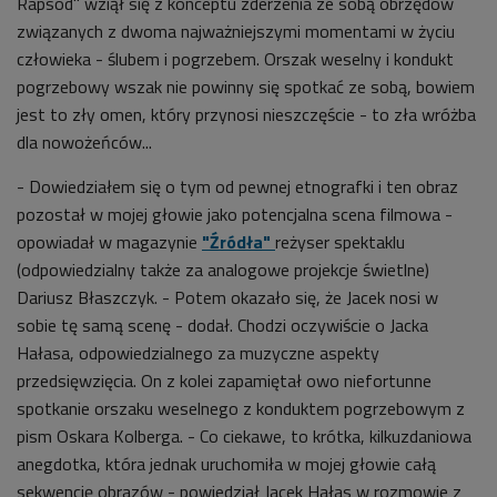
Rapsod" wziął się z konceptu zderzenia ze sobą obrzędów
związanych z dwoma najważniejszymi momentami w życiu
człowieka - ślubem i pogrzebem. Orszak weselny i kondukt
pogrzebowy wszak nie powinny się spotkać ze sobą, bowiem
jest to zły omen, który przynosi nieszczęście - to zła wróżba
dla nowożeńców...
- Dowiedziałem się o tym od pewnej etnografki i ten obraz
pozostał w mojej głowie jako potencjalna scena filmowa -
opowiadał w magazynie
"Źródła"
reżyser spektaklu
(odpowiedzialny także za analogowe projekcje świetlne)
Dariusz Błaszczyk. - Potem okazało się, że Jacek nosi w
sobie tę samą scenę - dodał. Chodzi oczywiście o Jacka
Hałasa, odpowiedzialnego za muzyczne aspekty
przedsięwzięcia. On z kolei zapamiętał owo niefortunne
spotkanie orszaku weselnego z konduktem pogrzebowym z
pism Oskara Kolberga. - Co ciekawe, to krótka, kilkuzdaniowa
anegdotka, która jednak uruchomiła w mojej głowie całą
sekwencję obrazów - powiedział Jacek Hałas w rozmowie z