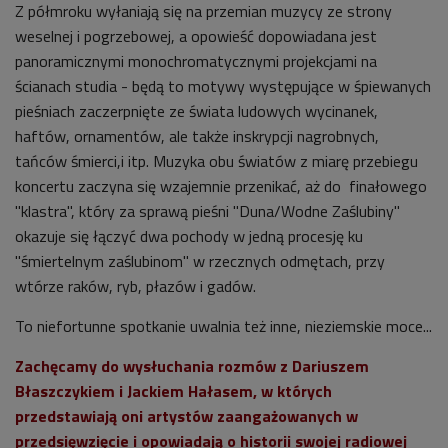
Z półmroku wyłaniają się na przemian muzycy ze strony
weselnej i pogrzebowej, a opowieść dopowiadana jest
panoramicznymi monochromatycznymi projekcjami na
ścianach studia - będą to motywy występujące w śpiewanych
pieśniach zaczerpnięte ze świata ludowych wycinanek,
haftów, ornamentów, ale także inskrypcji nagrobnych,
tańców śmierci,i itp. Muzyka obu światów z miarę przebiegu
koncertu zaczyna się wzajemnie przenikać, aż do finałowego
"klastra", który za sprawą pieśni "Duna/Wodne Zaślubiny"
okazuje się łączyć dwa pochody w jedną procesję ku
"śmiertelnym zaślubinom" w rzecznych odmętach, przy
wtórze raków, ryb, płazów i gadów.
To niefortunne spotkanie uwalnia też inne, nieziemskie moce...
Zachęcamy do wysłuchania rozmów z Dariuszem
Błaszczykiem i Jackiem Hałasem, w których
przedstawiają oni artystów zaangażowanych w
przedsięwzięcie i opowiadają o historii swojej radiowej