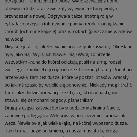
obrzędach - chodzenia po wodę, wynoszenia jej z domu,
oblewania ludzi oraz zwierząt, wylewania starej wody i
przynoszenie nowej. Odgrywała także istotną rolę w
rytuałach przejścia (obmywanie panny młodej), odpędzaniu
chorób (ochronne kąpiele) oraz wróżbach (puszczanie wianków
na wodę)
Niejasne jest to, jak Słowianie postrzegali zaświaty. Określane
były jako Raj, Wyraj lub Nawie. Raj/Wyraj to przede
wszystkim kraina do której odlatują ptaki na zimę, rodzaj
wielkiego, zamkniętego ogrodu ze strzeżoną bramą. Podobno
przebywały tam też dusze, które w postaci ptaków wracały
po jakimś czasie by wcielić się ponownie. Niekiedy mogli trafić
tam także ludzie porwani przez tęczę, którzy następnie
stawali się demonami pogody, płanetnikami.
Drugą z części zaświatów była podziemna kraina Nawie,
zapewne podlegająca Welesowi w postaci żmii - smoka lub
węża. Nawie była jak wielka łąką, na której wypasano dusze.
Tam trafiali ludzie po śmierci, a dusza musiała tę drogę