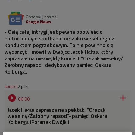
Obserwuj nas na
Google News
- Osią całej intrygi jest pewna opowieść o
niefortunnym spotkaniu orszaku weselnego z
konduktem pogrzebowym. To nie powinno się
wydarzyć - mówił w Dwójce Jacek Hałas, który
zapraszał na niezwykły koncert "Orszak weselny/
Żałobny rapsod" dedykowany pamięci Oskara
Kolberga.
2 pliki
AUDIO


06'00
Jacek Hałas zaprasza na spektakl "Orszak
weselny/Żałobny rapsod"- pamięci Oskara
Kolberga (Poranek Dwójki)