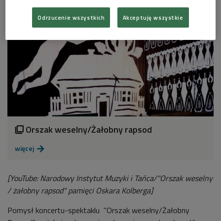
Odrzucenie wszystkich
Akceptuję wszystkie
Orszak weselny/Żałobny rapsod

więcej

[YouTube: Narodowy Instytut Muzyki i Tańca/"Orszak weselny
/ żałobny rapsod" pamięci Oskara Kolberga]
Pomysł koncertu-spektaklu "Orszak weselny/Żałobny