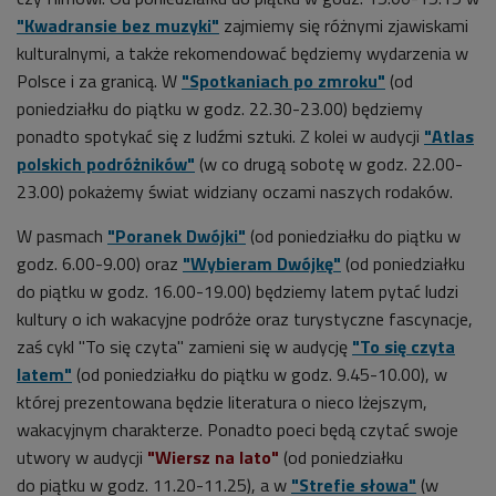
"Kwadransie bez muzyki"
zajmiemy się różnymi zjawiskami
kulturalnymi, a także rekomendować będziemy wydarzenia w
Polsce i za granicą. W
"Spotkaniach po zmroku"
(
od
pon
iedziałku do
piątku
w godz. 22.30-23.00) będziemy
ponadto spotykać się z ludźmi sztuki. Z kolei w audycji
"Atlas
polskich podróżników"
(w co drugą sobotę w godz. 22.00-
23.00) pokażemy świat widziany oczami naszych rodaków.
W pasmach
"Poranek Dwójki"
(
od pon
iedziałku do
piątku
w
godz. 6.00-9.00)
oraz
"Wybieram Dwójkę"
(
od pon
iedziałku
do
piątku
w godz. 16.00-19.00
) będziemy latem pytać ludzi
kultury o ich wakacyjne podróże oraz turystyczne fascynacje,
zaś cykl
"To się czyta" zamieni się w audycję
"To się czyta
latem"
(
od pon
iedziałku do
piątku
w godz. 9.45-10.00),
w
której prezentowana będzie literatura o nieco lżejszym,
wakacyjnym charakterze. Ponadto poeci będą czytać swoje
utwory w audycji
"Wiersz na lato"
(
od pon
iedziałku
do
piątku
w godz.
11.20-11.25), a w
"Strefie słowa"
(w