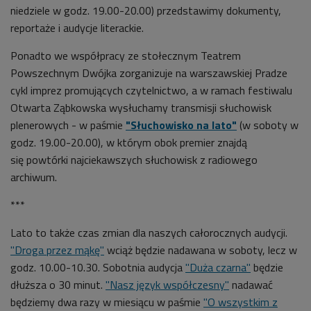
niedziele w godz. 19.00-20.00) przedstawimy dokumenty,
reportaże i audycje literackie.
Ponadto we współpracy ze stołecznym Teatrem
Powszechnym Dwójka zorganizuje na warszawskiej Pradze
cykl imprez promujących czytelnictwo, a w ramach festiwalu
Otwarta Ząbkowska wysłuchamy transmisji słuchowisk
plenerowych - w paśmie
"Słuchowisko na lato"
(w soboty w
godz. 19.00-20.00), w którym obok premier znajdą
się powtórki najciekawszych słuchowisk z radiowego
archiwum.
***
Lato to także czas zmian dla naszych całorocznych audycji.
"Droga przez mąkę"
wciąż będzie nadawana w soboty, lecz w
godz. 10.00-10.30. Sobotnia audycja
"Duża czarna"
będzie
dłuższa o 30 minut.
"Nasz język współczesny"
nadawać
będziemy dwa razy w miesiącu w paśmie
"O wszystkim z