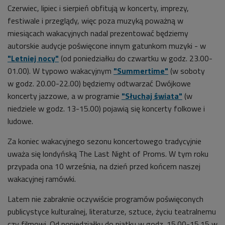
Czerwiec, lipiec i sierpień obfitują w koncerty, imprezy,
festiwale i przeglądy, więc poza muzyką poważną w
miesiącach wakacyjnych nadal prezentować będziemy
autorskie audycje poświęcone innym gatunkom muzyki - w
"Letniej nocy"
(
od
poniedziałku do czw
artku w
godz.
23.00-
01.00). W typowo wakacyjnym
"Summertime"
(w soboty
w godz. 20.00-22.00)
będziemy odtwarzać Dwójkowe
koncerty jazzowe, a w programie
"Słuchaj świata"
(w
niedziele w godz. 13-15.00) pojawią się koncerty folkowe i
ludowe.
Za koniec wakacyjnego sezonu koncertowego tradycyjnie
uważa się londyńską The Last Night of Proms. W tym roku
przypada ona 10 września, na dzień przed końcem naszej
wakacyjnej ramówki.
Latem nie zabraknie oczywiście programów poświęconych
publicystyce kulturalnej, literaturze, sztuce, życiu teatralnemu
czy filmowi. Od poniedziałku do piątku w godz. 15.00-15.15 w