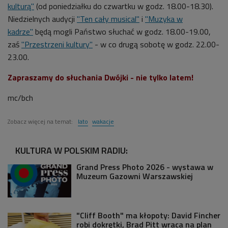
kulturą"
(
od poniedziałku do czwartku w godz.
18.00-18.30).
Niedzielnych audycji
"Ten cały musical"
i
"Muzyka w
kadrze"
będą mogli Państwo słuchać w godz. 18.00-19.00,
zaś
"Przestrzeni kultury"
- w co drugą sobotę w godz. 22.00-
23.00.
Zapraszamy do słuchania Dwójki - nie tylko latem!
mc/bch
Zobacz więcej na temat:
lato
wakacje
KULTURA W POLSKIM RADIU:
Grand Press Photo 2026 - wystawa w
Muzeum Gazowni Warszawskiej
"Cliff Booth" ma kłopoty: David Fincher
robi dokrętki, Brad Pitt wraca na plan