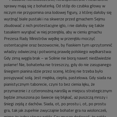
sprawy mają się z bohaterką. Od stóp do czubka głowy w
niczym nie przypomina ona lodowej figury, z której dałoby się
wyrżnąć białe pustaki i na skwerze przed gmachem Sejmu
zbudować z nich protestacyjne iglo, i nie dałoby się także
tasakiem wyrąbać w niej przerębla, aby w cieniu gmachu
Prezesa Rady Ministrów wędkę w przeręblu moczyć
ostentacyjnie oraz bezowocnie, by fiaskiem tym uprzytomnić
władzy odwieczną i potworną prawdę polskiego wędkarstwa:
Gdy zimą węgla brak – w Solinie nie biorą nawet niedźwiedzie
polarne! Nie, bohaterka nie trzeszczy, gdy do nie zasypanego
śniegiem pianina idzie przez scenę, której nie trzeba było
posypywać solą. Jest miękka, ciepła, pastelowa. Gdy siada na
pianistycznym taborecie, czyni to bez cienia lęku, że
przymarznie i z czteronożną naroślą w miejscu strategicznym
będzie zmuszona po świecie się błąkać, aż puszczą mrozy i
śniegi zejdą z dachów. Siada, ot, po prostu i, ot, po prostu
gra, tak jak zupełnie zwyczajnie bohater gra na wiolonczeli,
mimo że jedna struna pękła. Czy muszę dodawać, że pękła