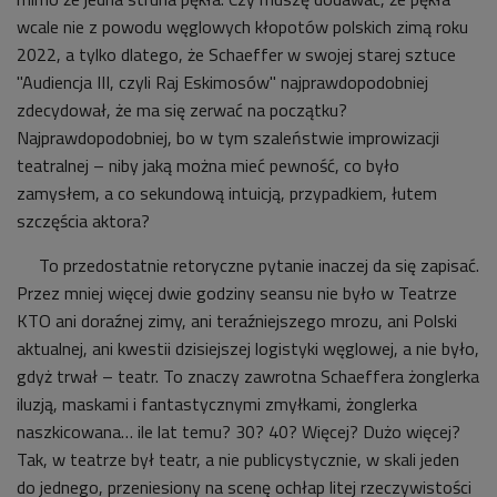
wcale nie z powodu węglowych kłopotów polskich zimą roku
2022, a tylko dlatego, że Schaeffer w swojej starej sztuce
"Audiencja III, czyli Raj Eskimosów" najprawdopodobniej
zdecydował, że ma się zerwać na początku?
Najprawdopodobniej, bo w tym szaleństwie improwizacji
teatralnej – niby jaką można mieć pewność, co było
zamysłem, a co sekundową intuicją, przypadkiem, łutem
szczęścia aktora?
To przedostatnie retoryczne pytanie inaczej da się zapisać.
Przez mniej więcej dwie godziny seansu nie było w Teatrze
KTO ani doraźnej zimy, ani teraźniejszego mrozu, ani Polski
aktualnej, ani kwestii dzisiejszej logistyki węglowej, a nie było,
gdyż trwał – teatr. To znaczy zawrotna Schaeffera żonglerka
iluzją, maskami i fantastycznymi zmyłkami, żonglerka
naszkicowana… ile lat temu? 30? 40? Więcej? Dużo więcej?
Tak, w teatrze był teatr, a nie publicystycznie, w skali jeden
do jednego, przeniesiony na scenę ochłap litej rzeczywistości