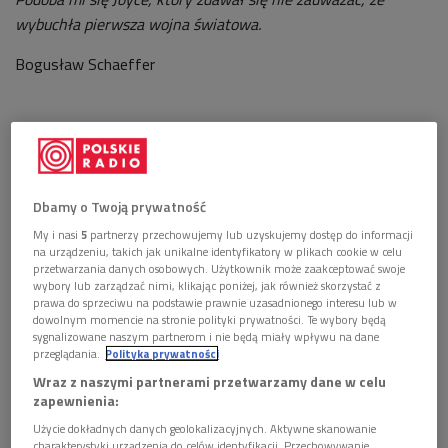
wybuchła pierwsza wojna światowa.
Bogusław Schaeffer
Jesteśmy w Polsce – to jasne. Kiedy więc udamy się do
teatru, by złowić odrobinę niecodziennej finezji w oglądzie
świata, niechybnie wylądujemy na widowni polskiego teatru,
Dbamy o Twoją prywatność
w którym wybraną przez nas do obejrzenia sztukę
My i nasi
5
partnerzy przechowujemy lub uzyskujemy dostęp do informacji
inscenizował polski reżyser. Jeśli ów artysta jest twórcą
na urządzeniu, takich jak unikalne identyfikatory w plikach cookie w celu
młodym – a przecież graniczyłoby z cudem, gdyby nie był
przetwarzania danych osobowych. Użytkownik może zaakceptować swoje
wybory lub zarządzać nimi, klikając poniżej, jak również skorzystać z
taki, albowiem dziś w Polsce nie tylko reżyserzy młodzi są
prawa do sprzeciwu na podstawie prawnie uzasadnionego interesu lub w
młodzi, lecz także, a może zwłaszcza, reżyserzy pod
dowolnym momencie na stronie polityki prywatności. Te wybory będą
sygnalizowane naszym partnerom i nie będą miały wpływu na dane
sześćdziesiątkę są młodzi bardzo, szalenie progresywni i
przeglądania.
Polityka prywatności
operujący wyobraźnią chłopięco-dziewczęcą – wtedy bez
Wraz z naszymi partnerami przetwarzamy dane w celu
względu na to, jaki tekst wziął reżyser na warsztat, mamy
zapewnienia:
pewność, że uczynił zeń zdarzenie bardzo, ale to bardzo,
Użycie dokładnych danych geolokalizacyjnych. Aktywne skanowanie
bardzo aktualne w swojej wymowie, dzieło dotyczące
charakterystyki urządzenia do celów identyfikacji. Przechowywanie