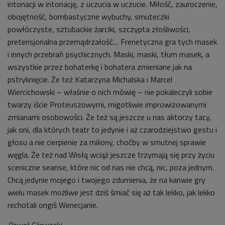
intonacji w intonację, z uczucia w uczucie. Miłość, zauroczenie,
obojętność, bombastyczne wybuchy, smuteczki
powłóczyste, sztubackie żarciki, szczypta złośliwości,
pretensjonalna przemądrzałość… Frenetyczna gra tych masek
i innych przebrań psychicznych. Maski, maski, tłum masek, a
wszystkie przez bohaterkę i bohatera zmieniane jak na
pstryknięcie. Że też Katarzyna Michalska i Marcel
Wiercichowski – właśnie o nich mówię – nie pokaleczyli sobie
twarzy iście Proteuszowymi, migotliwie improwizowanymi
zmianami osobowości. Że też są jeszcze u nas aktorzy tacy,
jak oni, dla których teatr to jedynie i aż czarodziejstwo gestu i
głosu a nie cierpienie za miliony, choćby w smutnej sprawie
węgla. Że też nad Wisłą wciąż jeszcze trzymają się przy życiu
sceniczne seanse, które nic od nas nie chcą, nic, poza jednym.
Chcą jedynie mojego i twojego zdumienia, że na kanwie gry
wielu masek możliwe jest dziś śmiać się aż tak lekko, jak lekko
rechotali ongiś Wenecjanie.
Paweł Głowacki