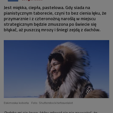
Jest miękka, ciepła, pastelowa. Gdy siada na
pianistycznym taborecie, czyni to bez cienia lęku, że
przymarznie i z czteronożną naroślą w miejscu
strategicznym będzie zmuszona po świecie się
błąkać, aż puszczą mrozy i śniegi zejdą z dachów.
Eskimoska kobieta
Foto: Shutterstock/sirtravelalot
Podoba mi się Joyce, który zdawał się nie zauważać, że