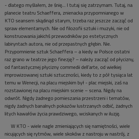
- dlatego myślałem, że śnię… I tutaj się zatrzymam. Tutaj, na
planecie teatru Schaeffera, znienacka przypomnianego w
KTO seansem skądinąd starym, trzeba raz jeszcze zacząć od
spraw elementarnych. Nie od filozofii sztuki i muzyki, nie od
konstruowania jakichś przewodników po estetycznych
labiryntach autora, nie od przepastnych głębin. Nie.
Przypomnienie sztuk Schaeffera – a kiedy w Polsce ostatni
raz grano w teatrze jego finezję? – należy zacząć od płycizny,
od fantastycznej płycizny commedii dell’arte, od wielkiej
improwizowanej sztuki sztuczności, kiedy to z pół tysiąca lat
temu w Wenecji, na placu miejskim był - plac miejski, zaś na
rozstawionej na placu miejskim scenie – scena. Nigdy na
odwrót. Nigdy żadnego pomieszania przestrzeni i tematów,
nigdy żadnych banalnych pokazów lustrzanych odbić, żadnych
litych kawałów życia prawdziwego, wciskanych w iluzję.
W KTO - wiele nagle zmieniających się namiętności, wiele
nicujących się rytmów, wiele skoków z nastroju w nastrój, z