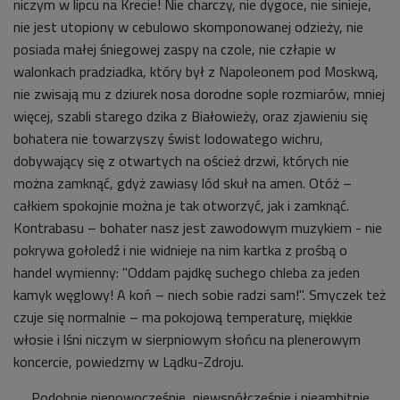
niczym w lipcu na Krecie! Nie charczy, nie dygoce, nie sinieje,
nie jest utopiony w cebulowo skomponowanej odzieży, nie
posiada małej śniegowej zaspy na czole, nie człapie w
walonkach pradziadka, który był z Napoleonem pod Moskwą,
nie zwisają mu z dziurek nosa dorodne sople rozmiarów, mniej
więcej, szabli starego dzika z Białowieży, oraz zjawieniu się
bohatera nie towarzyszy świst lodowatego wichru,
dobywający się z otwartych na oścież drzwi, których nie
można zamknąć, gdyż zawiasy lód skuł na amen. Otóż –
całkiem spokojnie można je tak otworzyć, jak i zamknąć.
Kontrabasu – bohater nasz jest zawodowym muzykiem - nie
pokrywa gołoledź i nie widnieje na nim kartka z prośbą o
handel wymienny: "Oddam pajdkę suchego chleba za jeden
kamyk węglowy! A koń – niech sobie radzi sam!". Smyczek też
czuje się normalnie – ma pokojową temperaturę, miękkie
włosie i lśni niczym w sierpniowym słońcu na plenerowym
koncercie, powiedzmy w Lądku-Zdroju.
Podobnie nienowocześnie, niewspółcześnie i nieambitnie