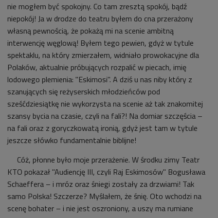
nie mogłem być spokojny. Co tam zresztą spokój, bądź
niepokój! Ja w drodze do teatru byłem do cna przerażony
własną pewnością, że pokażą mi na scenie ambitną
interwencję węglową! Byłem tego pewien, gdyż w tytule
spektaklu, na który zmierzałem, widniało prowokacyjne dla
Polaków, aktualnie próbujących rozpalić w piecach, imię
lodowego plemienia: "Eskimosi". A dziś u nas niby który z
szanujących się reżyserskich młodzieńców pod
sześćdziesiątkę nie wykorzysta na scenie aż tak znakomitej
szansy bycia na czasie, czyli na fali?! Na domiar szczęścia –
na fali oraz z goryczkowatą ironią, gdyż jest tam w tytule
jeszcze słówko fundamentalnie biblijne!
Cóż, płonne było moje przerażenie. W środku zimy Teatr
KTO pokazał "Audiencję III, czyli Raj Eskimosów" Bogusława
Schaeffera – i mróz oraz śniegi zostały za drzwiami! Tak
samo Polska! Szczerze? Myślałem, że śnię. Oto wchodzi na
scenę bohater – i nie jest oszroniony, a uszy ma rumiane