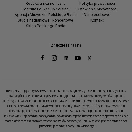
Redakcja Ekumeniczna
Polityka prywatności
Centrum Edukacji Medialnej
Ustawienia prywatności
Agencja Muzyczna Polskiego Radia
Dane osobowe
Studia nagraniowe i koncertowe
Kontakt
Sklep Polskiego Radia
Znajdziesz nas na
Treści, znajdujące się w serwisie polskieradio.pl, w tym wszystkie materiały i ich części oraz
poszczególne elementy samego serwisu mają charakter utworów lub wytworów objętych
ochroną Ustawy z dnia 4 lutego 1994 r. o prawie autorskim i prawach pokrewnych lub Ustawy z
dnia 30 czerwca 2000 r. Prawo własności przemysłowej. Prawa o których mowa w zdaniu
poprzedzającym przysługują Polskiemu Radiu S.A. w likwidacji lub podmiotom trzecim.
Jakiekolwiek kopiowanie, zapisywanie, powielanie, reprodukowanie oraz rozpowszechnianie
materiałów zamieszczonych w serwisie, zarówno w części, jak i w całości jest zabronione bez
uprzedniej pisemnej zgody uprawnionego.