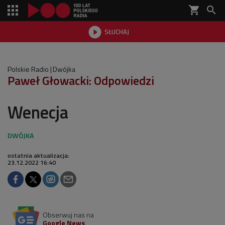
shopping_cart


SŁUCHAJ

Polskie Radio
Dwójka
Paweł Głowacki: Odpowiedzi
Wenecja
ostatnia aktualizacja:
23.12.2022 16:40
Obserwuj nas na
Google News