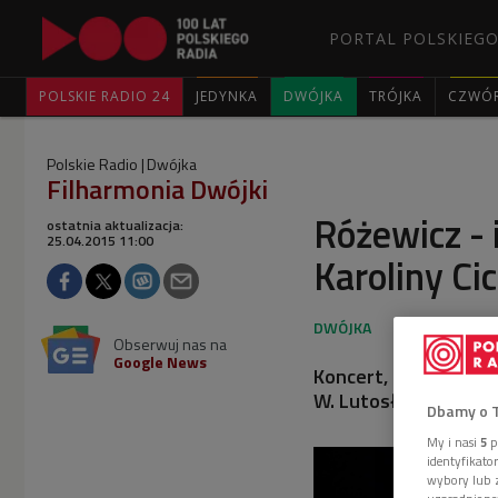
PORTAL POLSKIEGO
POLSKIE RADIO 24
JEDYNKA
DWÓJKA
TRÓJKA
CZWÓ
Polskie Radio
Dwójka
Filharmonia Dwójki
Różewicz -
ostatnia aktualizacja:
25.04.2015 11:00
Karoliny Ci
Obserwuj nas na
Google News
Koncert, który odbył
W. Lutosławskiego.
Dbamy o 
My i nasi
5
p
identyfikat
wybory lub z