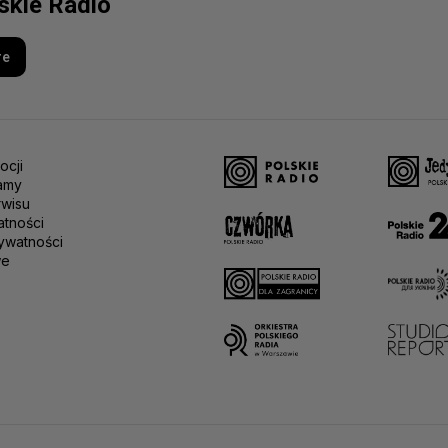
lskie Radio
re
ocji
amy
rwisu
atności
ywatności
we