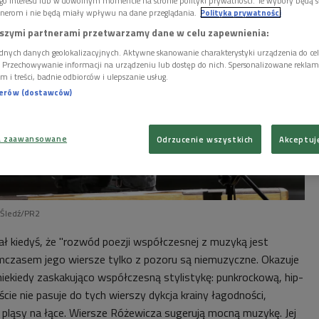
go interesu lub w dowolnym momencie na stronie polityki prywatności. Te wybory będą 
nerom i nie będą miały wpływu na dane przeglądania.
Polityka prywatności
szymi partnerami przetwarzamy dane w celu zapewnienia:
dnych danych geolokalizacyjnych. Aktywne skanowanie charakterystyki urządzenia do ce
i. Przechowywanie informacji na urządzeniu lub dostęp do nich. Spersonalizowane reklamy 
m i treści, badnie odbiorców i ulepszanie usług.
nerów (dostawców)
a zaawansowane
Odrzucenie wszystkich
Akceptuj
 Śledź/PR2
ł kiedyś, że "rozwód poezji współczesnej z muzyką jest
czasem jego wiersze tylko z pozoru są niemuzyczne. Okazuje
 niekiedy zaskakująco współczesną stylistykę: punkrockową, hip-
ie nie pasuje do tych wierszy dykcja krainy łagodności,
pląsy na łące. Wiersze Różewicza sugerują mocną muzykę. Jej