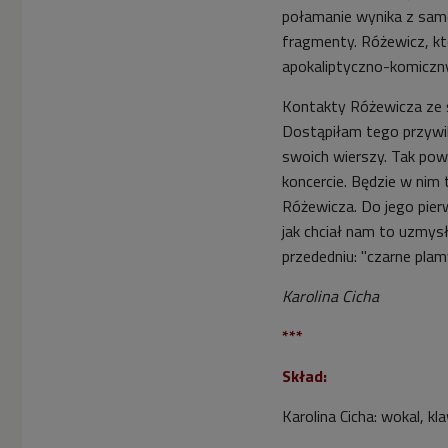
połamanie wynika z same
fragmenty. Różewicz, k
apokaliptyczno-komiczny,
Kontakty Różewicza ze ś
Dostąpiłam tego przywile
swoich wierszy. Tak pow
koncercie. Będzie w nim 
Różewicza. Do jego pie
jak chciał nam to uzmysł
przededniu: "czarne pla
Karolina Cicha
***
Skład:
Karolina Cicha: wokal, kl