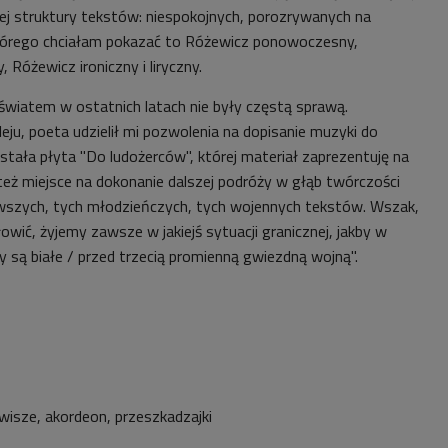
j struktury tekstów: niespokojnych, porozrywanych na
tórego chciałam pokazać to Różewicz ponowoczesny,
 Różewicz ironiczny i liryczny.
wiatem w ostatnich latach nie były częstą sprawą.
ju, poeta udzielił mi pozwolenia na dopisanie muzyki do
stała płyta "Do ludożerców", której materiał zaprezentuję na
też miejsce na dokonanie dalszej podróży w głąb twórczości
rwszych, tych młodzieńczych, tych wojennych tekstów. Wszak,
owić, żyjemy zawsze w jakiejś sytuacji granicznej, jakby w
my są białe / przed trzecią promienną gwiezdną wojną".
awisze, akordeon, przeszkadzajki