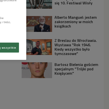
sygnalizowane
się 10. Festiwal Wisły
Alberto Manguel: jestem
lów
zakorzeniony w moich
i treści,
książkach
Z Breslau do Wrocławia.
Wystawa "Rok 1946.
ę wszystkie
Kiedy wszystko było
tymczasowe"
Bartosz Bielenia gościem
specjalnym "Trójki pod
Księżycem"