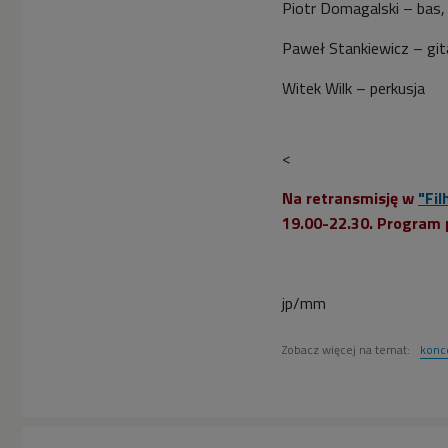
Piotr Domagalski – bas,
Paweł Stankiewicz – gita
Witek Wilk – perkusja
<
Na retransmisję w
"Fil
19.00-22.30. Program
jp/mm
Zobacz więcej na temat:
konc