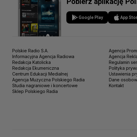
Pobierz aplikację Po
Google Play
App Sto
Polskie Radio S.A.
Agencja Prom
Informacyjna Agencja Radiowa
Agencja Rekl
Redakcja Katolicka
Regulamin se
Redakcja Ekumeniczna
Polityka pryw
Centrum Edukacji Medialnej
Ustawienia pr
Agencja Muzyczna Polskiego Radia
Dane osobo
Studia nagraniowe i koncertowe
Kontakt
Sklep Polskiego Radia