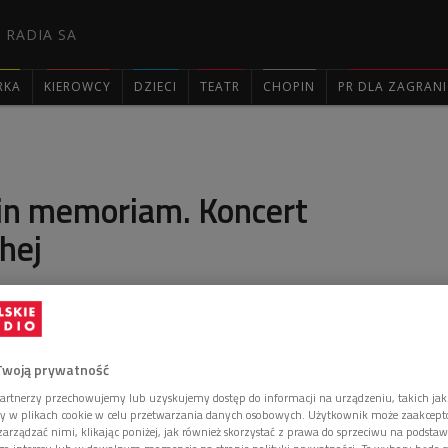
 RADIA SA
RKA
KIEROWCY
DZIECI
TEATR
CHOPIN
PR DLA ZAGRAN

 in memoriam. Koncert
chej
 się w pierwszą rocznicę śmierci poety w Studiu PR im.
Twoją prywatność
artnerzy przechowujemy lub uzyskujemy dostęp do informacji na urządzeniu, takich jak
ory w plikach cookie w celu przetwarzania danych osobowych. Użytkownik może zaakcep
arządzać nimi, klikając poniżej, jak również skorzystać z prawa do sprzeciwu na podsta