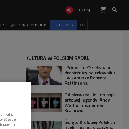
shopping_cart


SŁUCHAJ

ICY
ПР ДЛЯ УКРАЇНИ
PODCASTY
KULTURA W POLSKIM RADIU:
"Primetime": seksualni
drapieżnicy na celowniku
i w kamerze Roberta
Pattinsona
Od pierwszej linii do pop-
artowej legendy. Andy
Warhol nieznany w
Krakowie
 unikalne
tować swoje
Święto Królowej Polskich
wie prawnie
Rzek - już jutro zaczyna