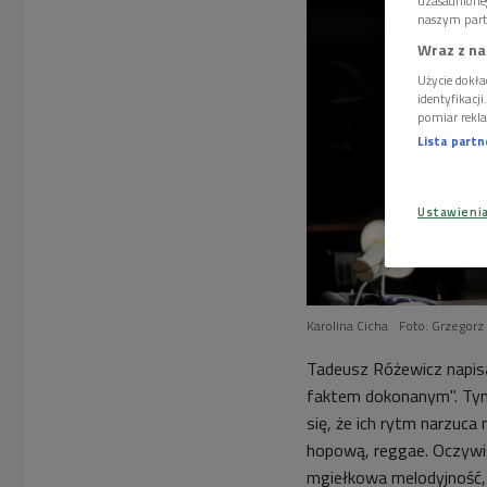
uzasadnione
naszym part
Wraz z na
Użycie dokła
identyfikacj
pomiar rekla
Lista part
Ustawieni
Karolina Cicha
Foto: Grzegorz
Tadeusz Różewicz napisa
faktem dokonanym". Tym
się, że ich rytm narzuca
hopową, reggae. Oczywiśc
mgiełkowa melodyjność, 