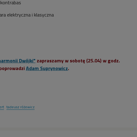
 kontrabas
ra elektryczna i klasyczna
harmonii Dwójki"
zapraszamy w sobotę (25.04) w godz.
 poprowadzi
Adam Suprynowicz
.
ert
tadeusz różewicz