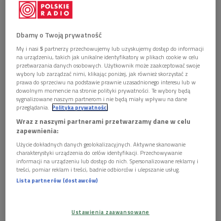
Obserwuj nas na
Google News
W audycji z cyklu Radiowy Teatr na świecie
Dbamy o Twoją prywatność
słuchowisko na podstawie książki Toril Brekke
My i nasi
5
partnerzy przechowujemy lub uzyskujemy dostęp do informacji
"Blaszany flet".
na urządzeniu, takich jak unikalne identyfikatory w plikach cookie w celu
przetwarzania danych osobowych. Użytkownik może zaakceptować swoje
wybory lub zarządzać nimi, klikając poniżej, jak również skorzystać z
21 listopada 2008. godz. 22:15 - 23:00
prawa do sprzeciwu na podstawie prawnie uzasadnionego interesu lub w
dowolnym momencie na stronie polityki prywatności. Te wybory będą
sygnalizowane naszym partnerom i nie będą miały wpływu na dane
Toril Brekke
Blaszany flet -
słuchowisko z radia norweskiego
przeglądania.
Polityka prywatności
Przekład Haliny Thylwe
Wraz z naszymi partnerami przetwarzamy dane w celu
zapewnienia:
Reżyseria Wojciecha Markiewicza
Użycie dokładnych danych geolokalizacyjnych. Aktywne skanowanie
charakterystyki urządzenia do celów identyfikacji. Przechowywanie
Obsada: Mariusz Bonaszewski, Mariusz Benoit, Jacek
informacji na urządzeniu lub dostęp do nich. Spersonalizowane reklamy i
treści, pomiar reklam i treści, badnie odbiorców i ulepszanie usług.
Mikołajczak, Robert Tondera
Lista partnerów (dostawców)
(2001 r.)
Słuchowisko norweskie nominowane w 2000 roku do Prix
Ustawienia zaawansowane