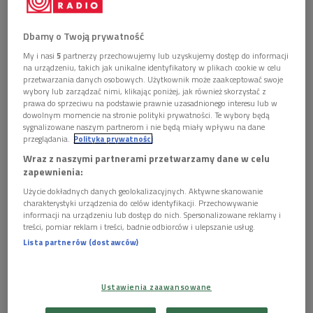
Kameralna opera Wolfganga Rihma to pierwsza tak
wyjątkowa współpraca teatrów: operowego i
Dbamy o Twoją prywatność
dramatycznego czyli koprodukcja Teatru Wielkiego -
My i nasi
5
partnerzy przechowujemy lub uzyskujemy dostęp do informacji
Opery Narodowej i Teatru Narodowego.
na urządzeniu, takich jak unikalne identyfikatory w plikach cookie w celu
przetwarzania danych osobowych. Użytkownik może zaakceptować swoje
wybory lub zarządzać nimi, klikając poniżej, jak również skorzystać z
"Jakob Reinhold Lenz uznany za prekursora romantyzmu,
prawa do sprzeciwu na podstawie prawnie uzasadnionego interesu lub w
dowolnym momencie na stronie polityki prywatności. Te wybory będą
chorował na schizofrenię. Lenz Büchnera to nowela o
sygnalizowane naszym partnerom i nie będą miały wpływu na dane
chorobie umysłu. Szaleństwo jest źródłem romantyzmu. Idee
przeglądania.
Polityka prywatności
romantyczne zakłamują rzeczywistość, ale w swojej
Wraz z naszymi partnerami przetwarzamy dane w celu
zapewnienia:
pierwotnej formie były reakcją na inne zakłamanie. Były próbą
przywrócenia równowagi społeczeństwu w pierwszej fazie
Użycie dokładnych danych geolokalizacyjnych. Aktywne skanowanie
charakterystyki urządzenia do celów identyfikacji. Przechowywanie
rewolucji przemysłowej, społeczeństwu zapatrzonemu w
informacji na urządzeniu lub dostęp do nich. Spersonalizowane reklamy i
obietnice kapitalizmu. Romantyzm był szaleństwem,
treści, pomiar reklam i treści, badnie odbiorców i ulepszanie usług.
anarchią, próbą stworzenia opozycji dla mitu człowieka
Lista partnerów (dostawców)
racjonalnego i obowiązującego pojęcia normalności" - mówi
reżyserka, Natalia Korczakowska, opowiadając o pracy nad
Ustawienia zaawansowane
spektaklem.