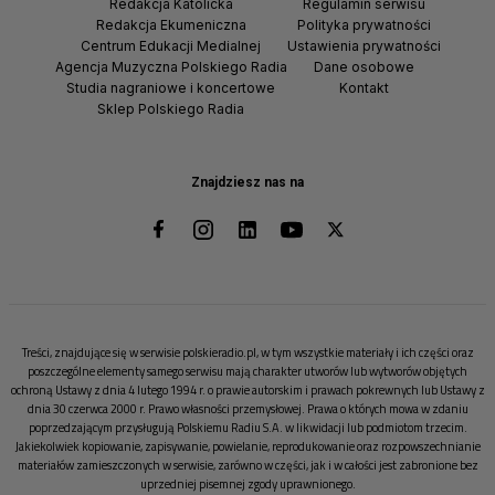
Redakcja Katolicka
Regulamin serwisu
Redakcja Ekumeniczna
Polityka prywatności
Centrum Edukacji Medialnej
Ustawienia prywatności
Agencja Muzyczna Polskiego Radia
Dane osobowe
Studia nagraniowe i koncertowe
Kontakt
Sklep Polskiego Radia
Znajdziesz nas na
Treści, znajdujące się w serwisie polskieradio.pl, w tym wszystkie materiały i ich części oraz
poszczególne elementy samego serwisu mają charakter utworów lub wytworów objętych
ochroną Ustawy z dnia 4 lutego 1994 r. o prawie autorskim i prawach pokrewnych lub Ustawy z
dnia 30 czerwca 2000 r. Prawo własności przemysłowej. Prawa o których mowa w zdaniu
poprzedzającym przysługują Polskiemu Radiu S.A. w likwidacji lub podmiotom trzecim.
Jakiekolwiek kopiowanie, zapisywanie, powielanie, reprodukowanie oraz rozpowszechnianie
materiałów zamieszczonych w serwisie, zarówno w części, jak i w całości jest zabronione bez
uprzedniej pisemnej zgody uprawnionego.