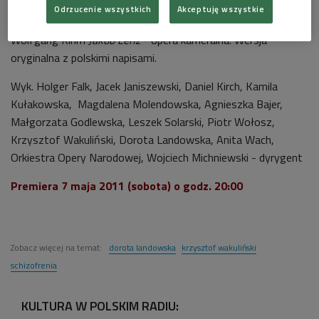
Odrzucenie wszystkich
Akceptuję wszystkie
Wolfgang Rihm
Jakob Lenz
- opera kameralna. Wersja
oryginalna z polskimi napisami.
Wyk. Holger Falk, Jacek Janiszewski, Daniel Kirch, Kamila
Kułakowska, Magdalena Molendowska, Agnieszka Bajer,
Małgorzata Godlewska, Leszek Solarski, Piotr Wołosz,
Krzysztof Wakuliński, Dorota Landowska, Anita Wach,
Orkiestra Opery Narodowej, Wojciech Michniewski - dyrygent
Premiera 7 maja 2011
(sobota) o godz. 20:00
Zobacz więcej na temat:
dorota landowska
krzysztof wakuliński
schizofrenia
KULTURA W POLSKIM RADIU: