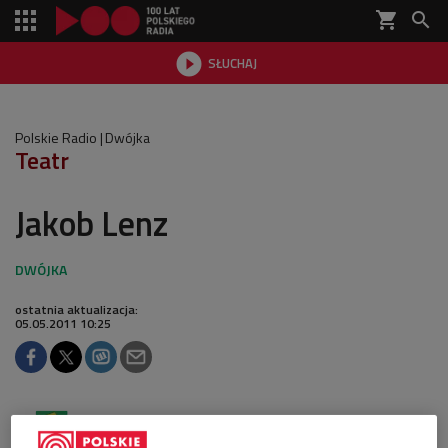
shopping_cart


SŁUCHAJ

Polskie Radio
Dwójka
Teatr
Jakob Lenz
ostatnia aktualizacja:
05.05.2011 10:25
Obserwuj nas na
Google News