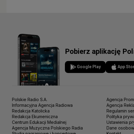
Pobierz aplikację Po
Google Play
App Sto
Polskie Radio S.A.
Agencja Prom
Informacyjna Agencja Radiowa
Agencja Rekl
Redakcja Katolicka
Regulamin se
Redakcja Ekumeniczna
Polityka pryw
Centrum Edukacji Medialnej
Ustawienia pr
Agencja Muzyczna Polskiego Radia
Dane osobo
Studia nagraniowe i koncertowe
Kontakt