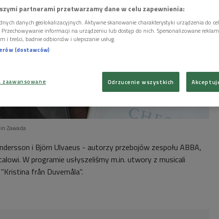
szymi partnerami przetwarzamy dane w celu zapewnienia:
dnych danych geolokalizacyjnych. Aktywne skanowanie charakterystyki urządzenia do ce
i. Przechowywanie informacji na urządzeniu lub dostęp do nich. Spersonalizowane reklamy 
m i treści, badnie odbiorców i ulepszanie usług.
nerów (dostawców)
a zaawansowane
Odrzucenie wszystkich
Akceptuj
cin Zawada
ndersson i Björn Ulvaeus - autorzy przebojów zespołu ABBA,
alowi. W programie usłyszeliśmy m.in. utwory z musicali
"Kristina från Duvemåla".