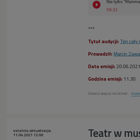
Nie tylko "Mamma 
59:32
***
Tytuł audycji:
Ten cały 
Prowadził:
Marcin Zaw
Data emisji:
20.06.202
Godzina emisji:
11.30
Zobacz więcej na temat:
musi
Teatr w mus
ostatnia aktualizacja:
11.04.2021 12:00