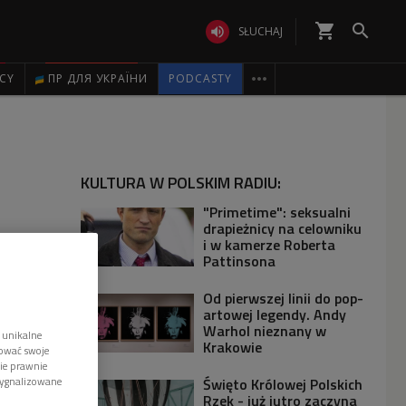
shopping_cart


SŁUCHAJ

ICY
ПР ДЛЯ УКРАЇНИ
PODCASTY
KULTURA W POLSKIM RADIU:
"Primetime": seksualni
drapieżnicy na celowniku
i w kamerze Roberta
Pattinsona
Od pierwszej linii do pop-
artowej legendy. Andy
Warhol nieznany w
 unikalne
Krakowie
tować swoje
wie prawnie
Święto Królowej Polskich
sygnalizowane
Rzek - już jutro zaczyna