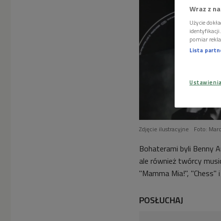
Wraz z na
Użycie dokła
identyfikacj
pomiar rekla
Lista part
Ustawieni
Zdjęcie ilustracyjne
Foto: Mar
Bohaterami byli Benny A
ale również twórcy music
"Mamma Mia!", "Chess" i 
POSŁUCHAJ