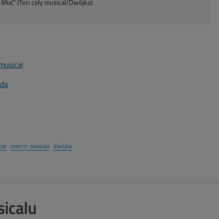
Mia!" (Ten cały musical/Dwójka)
musical
ada
1
cal
marcin zawada
dwójka
icalu