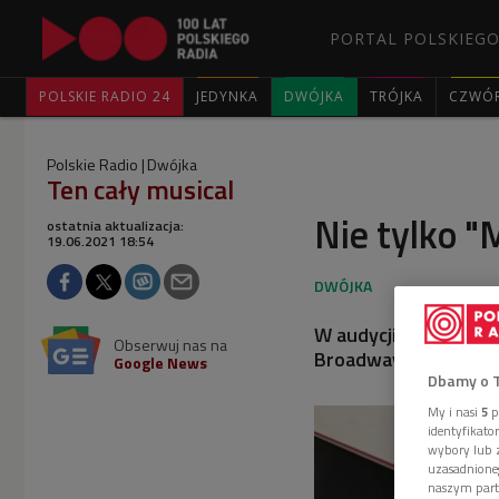
PORTAL POLSKIEGO
POLSKIE RADIO 24
JEDYNKA
DWÓJKA
TRÓJKA
CZWÓ
Polskie Radio
Dwójka
Ten cały musical
Nie tylko 
ostatnia aktualizacja:
19.06.2021 18:54
W audycji "Ten cały 
Obserwuj nas na
Broadway, ale... prz
Google News
Dbamy o 
My i nasi
5
p
identyfikat
wybory lub z
uzasadnione
naszym part