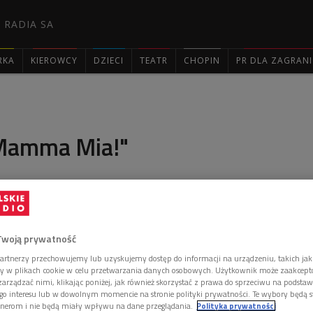
 RADIA SA
RKA
KIEROWCY
DZIECI
TEATR
CHOPIN
PR DLA ZAGRAN

"Mamma Mia!"
musical" zaprosiliśmy Państwa w podróż na West End i
ez Skandynawię.
Twoją prywatność
artnerzy przechowujemy lub uzyskujemy dostęp do informacji na urządzeniu, takich jak
ory w plikach cookie w celu przetwarzania danych osobowych. Użytkownik może zaakcep
arządzać nimi, klikając poniżej, jak również skorzystać z prawa do sprzeciwu na podsta
go interesu lub w dowolnym momencie na stronie polityki prywatności. Te wybory będą 
nerom i nie będą miały wpływu na dane przeglądania.
Polityka prywatności