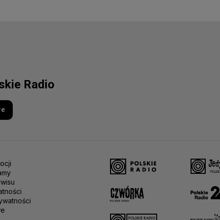
lskie Radio
re
ocji
amy
rwisu
atności
ywatności
we