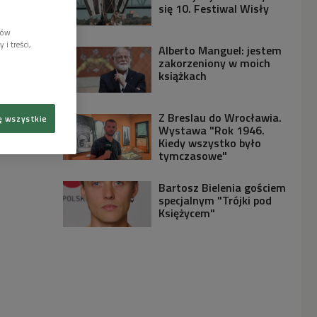
się 10. Festiwal Wisły
lów
i treści,
Alberto Manguel: jestem
zakorzeniony w moich
książkach
Z Breslau do Wrocławia.
ę wszystkie
Wystawa "Rok 1946.
Kiedy wszystko było
tymczasowe"
Bartosz Bielenia gościem
specjalnym "Trójki pod
Księżycem"