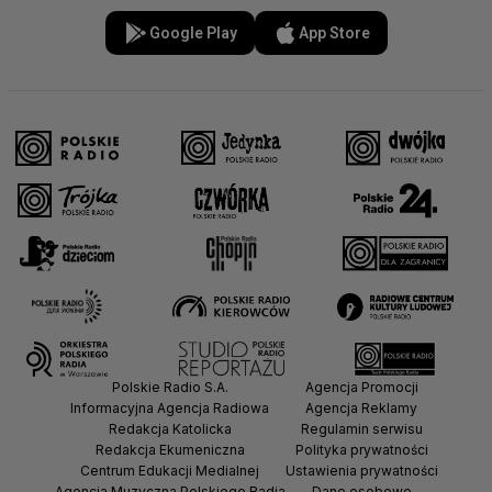
Google Play
App Store
Polskie Radio S.A.
Agencja Promocji
Informacyjna Agencja Radiowa
Agencja Reklamy
Redakcja Katolicka
Regulamin serwisu
Redakcja Ekumeniczna
Polityka prywatności
Centrum Edukacji Medialnej
Ustawienia prywatności
Agencja Muzyczna Polskiego Radia
Dane osobowe