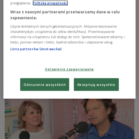
przeglądania.
Polityka prywatności
Wraz z naszymi partnerami przetwarzamy dane w celu
zapewnienia:
Użycie dokładnych danych geolokalizacyjnych. Aktywne skanowanie
charakterystyki urządzenia do celów identyfikacji. Przechowywanie
informacji na urządzeniu lub dostęp do nich. Spersonalizowane reklamy i
treści, pomiar reklam i treści, badnie odbiorców i ulepszanie usług.
Lista partnerów (dostawców)
Ustawienia zaawansowane
Zdjęcia do filmowej adaptacji "Ogniem i Mieczem" na Poligonie w Biedrusku
pod Poznaniem
Foto: PAP/CAF/Remigiusz Sikora
Odrzucenie wszystkich
Akceptuję wszystkie
GALERIA