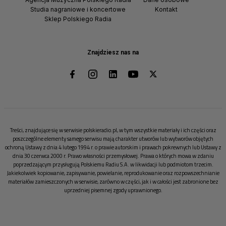
Studia nagraniowe i koncertowe
Kontakt
Sklep Polskiego Radia
Znajdziesz nas na
Treści, znajdujące się w serwisie polskieradio.pl, w tym wszystkie materiały i ich części oraz
poszczególne elementy samego serwisu mają charakter utworów lub wytworów objętych
ochroną Ustawy z dnia 4 lutego 1994 r. o prawie autorskim i prawach pokrewnych lub Ustawy z
dnia 30 czerwca 2000 r. Prawo własności przemysłowej. Prawa o których mowa w zdaniu
poprzedzającym przysługują Polskiemu Radiu S.A. w likwidacji lub podmiotom trzecim.
Jakiekolwiek kopiowanie, zapisywanie, powielanie, reprodukowanie oraz rozpowszechnianie
materiałów zamieszczonych w serwisie, zarówno w części, jak i w całości jest zabronione bez
uprzedniej pisemnej zgody uprawnionego.