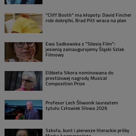
"Cliff Booth" ma kłopoty: David Fincher
robi dokrętki, Brad Pitt wraca na plan
Ewa Sadkowska z "Silesia Film":
jesienią zainaugurujemy Śląski Szlak
Filmowy
Elżbieta Sikora nominowana do
prestiżowej nagrody Musical
Composition Prize
Profesor Lech Śliwonik laureatem
tytułu Człowiek Słowa 2026
Szkoła, bunt i pierwsze literackie próby
Marka Ławrynowicza