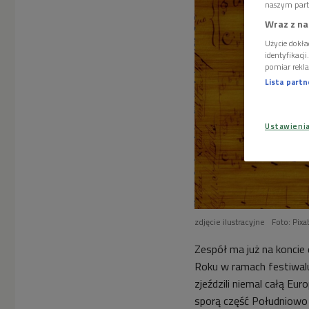
naszym part
Wraz z na
Użycie dokła
identyfikacj
pomiar rekla
Lista part
Ustawieni
zdjęcie ilustracyjne
Foto: Pix
Zespół ma już na konci
Roku w ramach festiwal
zjeździli niemal całą Eur
sporą część Południowo 