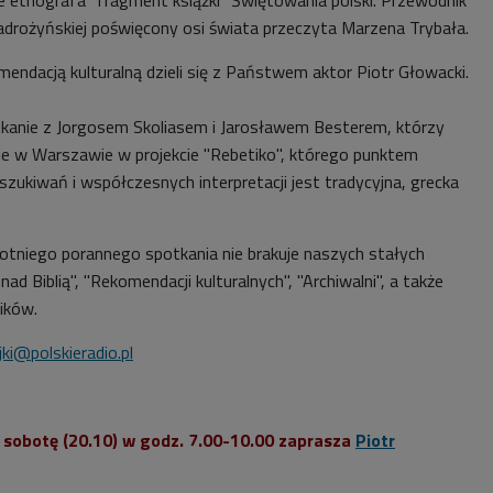
Zadrożyńskiej poświęcony osi świata przeczyta Marzena Trybała.
endacją kulturalną dzieli się z Państwem aktor Piotr Głowacki.​
otkanie z Jorgosem Skoliasem i Jarosławem Besterem, którzy
cie w Warszawie w projekcie "Rebetiko", którego punktem
zukiwań i współczesnych interpretacji jest tradycyjna, grecka
tniego porannego spotkania nie brakuje naszych stałych
 nad Biblią", "Rekomendacji kulturalnych", "Archiwalni", a także
ików.
ki@polskieradio.pl
 sobotę (20.10) w godz. 7.00-10.00 zaprasza
Piotr