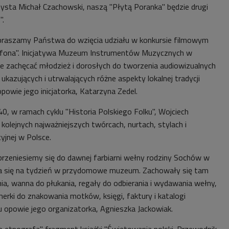
arzysta Michał Czachowski, naszą "Płytą Poranka" będzie drugi
".
zapraszamy Państwa do wzięcia udziału w konkursie filmowym
fona". Inicjatywa Muzeum Instrumentów Muzycznych w
 zachęcać młodzież i dorosłych do tworzenia audiowizualnych
ukazujących i utrwalających różne aspekty lokalnej tradycji
powie jego inicjatorka, Katarzyna Zedel.
.40, w ramach cyklu "Historia Polskiego Folku", Wojciech
olejnych najważniejszych twórcach, nurtach, stylach i
yjnej w Polsce.
 przeniesiemy się do dawnej farbiarni wełny rodziny Sochów w
a się na tydzień w przydomowe muzeum. ​Zachowały się tam
nia, wanna do płukania, regały do odbierania i wydawania wełny,
erki do znakowania motków, księgi, faktury i katalogi
u opowie jego organizatorka, Agnieszka Jackowiak.
e etnografa" fragment książki "Świętowania polski. Przewodnik