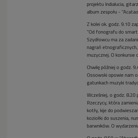
projektu Indialucia, git
album zespołu - "Acatao
Z kolei ok. godz. 9.10 
"Od fonografu do smart
Szydłowcu ma za zadanie
nagrań etnograficznych, 
muzycznej. O konkursie o
Chwilę później o godz. 9
Ossowski opowie nam o k
gatunkach muzyki tradyc
Wcześniej, o godz. 8.20
Rzeczycy, która zamieni
kotły, kije do podwiesza
koziołki do suszenia, num
barwników. O wydarzeni
O godz. 8.50 w "Abecadl