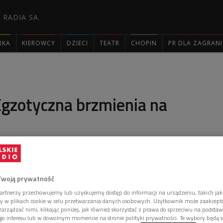
 RADIA SA
RKA
KIEROWCY
DZIECI
TEATR
CHOPIN
PR DLA ZAGRAN

 Egzotyczna brzmienia na
 Dwójki" zapraszać będziemy na koncert z cyklu
stąpi grupa Indialucia, która łączy flamenco z
Twoją prywatność
artnerzy przechowujemy lub uzyskujemy dostęp do informacji na urządzeniu, takich jak
ory w plikach cookie w celu przetwarzania danych osobowych. Użytkownik może zaakcep
arządzać nimi, klikając poniżej, jak również skorzystać z prawa do sprzeciwu na podsta
go interesu lub w dowolnym momencie na stronie polityki prywatności. Te wybory będą 