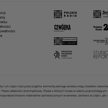
ocji
amy
rwisu
atności
ywatności
we
riały i ich części oraz poszczególne elementy samego serwisu mają charakter utwor
r. Prawo własności przemysłowej. Prawa o których mowa w zdaniu poprzedzającym pr
 rozpowszechnianie materiałów zamieszczonych w serwisie, zarówno w części, jak i