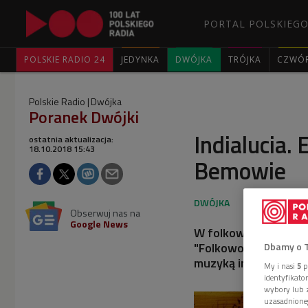
PORTAL POLSKIEGO
POLSKIE RADIO 24
JEDYNKA
DWÓJKA
TRÓJKA
CZWÓ
Polskie Radio
Dwójka
Poranek Dwójki
Indialucia.
ostatnia aktualizacja:
18.10.2018 15:43
Bemowie
Obserwuj nas na
Google News
W folkowym "Poranku
"Folkowo Bemowo". Wy
Dbamy o 
muzyką indyjską.
My i nasi
5
p
identyfikat
wybory lub z
uzasadnione