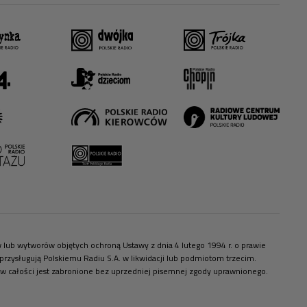
ów lub wytworów objętych ochroną Ustawy z dnia 4 lutego 1994 r. o prawie
zysługują Polskiemu Radiu S.A. w likwidacji lub podmiotom trzecim.
 w całości jest zabronione bez uprzedniej pisemnej zgody uprawnionego.