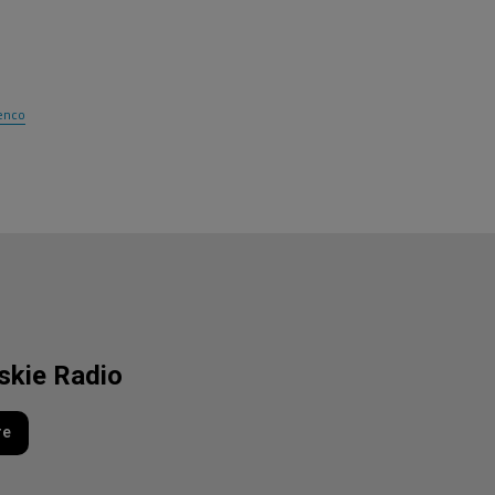
enco
lskie Radio
re