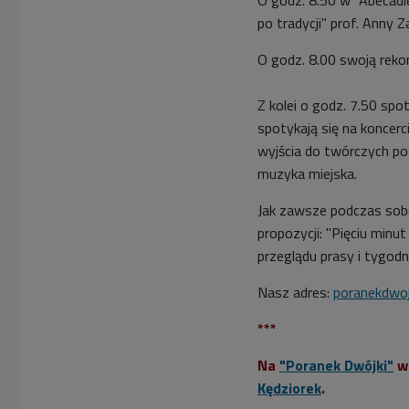
po tradycji" prof. Anny 
O godz. 8.00 swoją rekom
Z kolei o godz. 7.50 sp
spotykają się na koncer
wyjścia do twórczych pos
muzyka miejska.
Jak zawsze podczas sobo
propozycji: "Pięciu minut
przeglądu prasy i tygodn
Nasz adres:
poranekdwoj
***
Na
"Poranek Dwójki"
w
Kędziorek
.