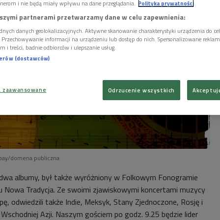
nerom i nie będą miały wpływu na dane przeglądania.
Polityka prywatności
szymi partnerami przetwarzamy dane w celu zapewnienia:
dnych danych geolokalizacyjnych. Aktywne skanowanie charakterystyki urządzenia do ce
i. Przechowywanie informacji na urządzeniu lub dostęp do nich. Spersonalizowane reklamy 
m i treści, badnie odbiorców i ulepszanie usług.
nerów (dostawców)
a zaawansowane
Odrzucenie wszystkich
Akceptuj
abay/domena publiczna
e dwa albumy, był także wyróżniony w Folkowym Fonogramie
u Nowa Tradycja. Ze swoimi zjawiskowymi koncertami muzycy
opę, odwiedzili także Indie, Meksyk, Stany Zjednoczone, Rosję i
Wschodniej Azji. Naszym gościem po godz. 9.25 będzie lider