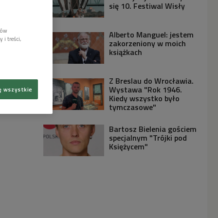
się 10. Festiwal Wisły
lów
Alberto Manguel: jestem
i treści,
zakorzeniony w moich
książkach
Z Breslau do Wrocławia.
Wystawa "Rok 1946.
ę wszystkie
Kiedy wszystko było
tymczasowe"
Bartosz Bielenia gościem
specjalnym "Trójki pod
Księżycem"