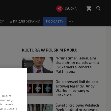
shopping_cart


SŁUCHAJ

ICY
ПР ДЛЯ УКРАЇНИ
PODCASTY
KULTURA W POLSKIM RADIU:
"Primetime": seksualni
drapieżnicy na celowniku
i w kamerze Roberta
Pattinsona
Od pierwszej linii do pop-
artowej legendy. Andy
Warhol nieznany w
Krakowie
 unikalne
tować swoje
Święto Królowej Polskich
wie prawnie
sygnalizowane
Rzek - już jutro zaczyna