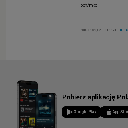
bch/mko
Zobacz więcej na temat:
flam
Pobierz aplikację Po
Google Play
App Sto