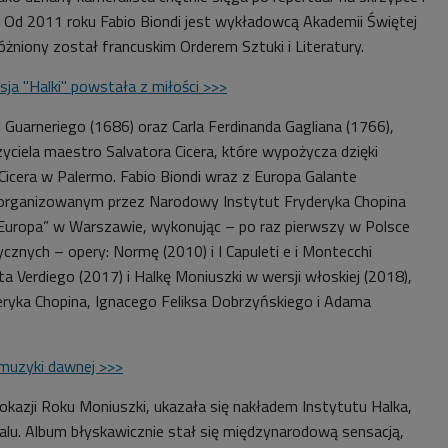
. Od 2011 roku Fabio Biondi jest wykładowcą Akademii Świętej
óżniony został francuskim Orderem Sztuki i Literatury.
sja "Halki" powstała z miłości >>>
 Guarneriego (1686) oraz Carla Ferdinanda Gagliana (1766),
yciela maestro Salvatora Cicera, które wypożycza dzięki
 Cicera w Palermo. Fabio Biondi wraz z Europa Galante
a organizowanym przez Narodowy Instytut Fryderyka Chopina
o Europa” w Warszawie, wykonując – po raz pierwszy w Polsce
cznych – opery: Normę (2010) i I Capuleti e i Montecchi
ta Verdiego (2017) i Halkę Moniuszki w wersji włoskiej (2018),
eryka Chopina, Ignacego Feliksa Dobrzyńskiego i Adama
e muzyki dawnej >>>
okazji Roku Moniuszki, ukazała się nakładem Instytutu Halka,
lu. Album błyskawicznie stał się międzynarodową sensacją,