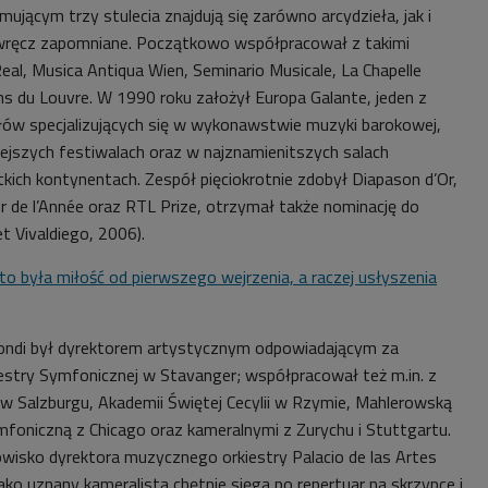
mującym trzy stulecia znajdują się zarówno arcydzieła, jak i
 wręcz zapomniane. Początkowo współpracował z takimi
Real, Musica Antiqua Wien, Seminario Musicale, La Chapelle
ns du Louvre. W 1990 roku założył Europa Galante, jeden z
łów specjalizujących się w wykonawstwie muzyki barokowej,
ejszych festiwalach oraz w najznamienitszych salach
ich kontynentach. Zespół pięciokrotnie zdobył Diapason d’Or,
r de l’Année oraz RTL Prize, otrzymał także nominację do
 Vivaldiego, 2006).
to była miłość od pierwszego wejrzenia, a raczej usłyszenia
ndi był dyrektorem artystycznym odpowiadającym za
estry Symfonicznej w Stavanger; współpracował też m.in. z
w Salzburgu, Akademii Świętej Cecylii w Rzymie, Mahlerowską
mfoniczną z Chicago oraz kameralnymi z Zurychu i Stuttgartu.
wisko dyrektora muzycznego orkiestry Palacio de las Artes
Jako uznany kameralista chętnie sięga po repertuar na skrzypce i