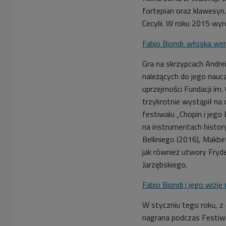
fortepian oraz klawesyn
Cecylii. W roku 2015 wyr
Fabio Biondi: włoska wer
Gra na skrzypcach Andrei
należących do jego naucz
uprzejmości Fundacji im.
trzykrotnie wystąpił n
festiwalu „Chopin i jeg
na instrumentach history
Belliniego (2016), Makbe
jak również utwory Fryd
Jarzębskiego.
Fabio Biondi i jego wizj
W styczniu tego roku, z 
nagrana podczas Festiwa