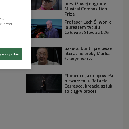
prestiżowej nagrody
Musical Composition
Prize
lów
Profesor Lech Śliwonik
i treści,
laureatem tytułu
Człowiek Słowa 2026
Szkoła, bunt i pierwsze
literackie próby Marka
ę wszystkie
Ławrynowicza
Flamenco jako opowieść
o tworzeniu. Rafaela
Carrasco: kreacja sztuki
to ciągły proces