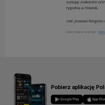
zyskując znakomite oceny
tygodnia w Holandii.
mat. prasowe Kongresu 
Zobacz więcej na temat:
kultu
Pobierz aplikację Po
Google Play
App Sto