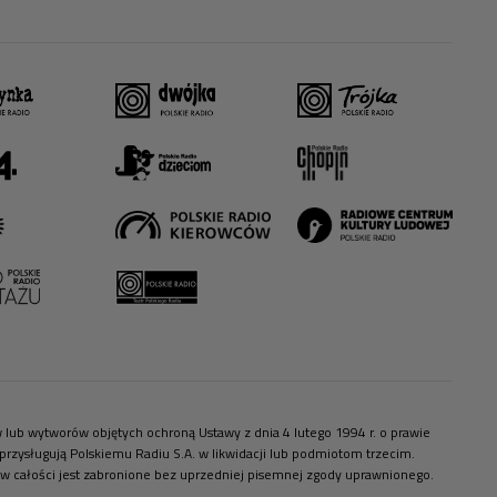
ów lub wytworów objętych ochroną Ustawy z dnia 4 lutego 1994 r. o prawie
zysługują Polskiemu Radiu S.A. w likwidacji lub podmiotom trzecim.
 w całości jest zabronione bez uprzedniej pisemnej zgody uprawnionego.