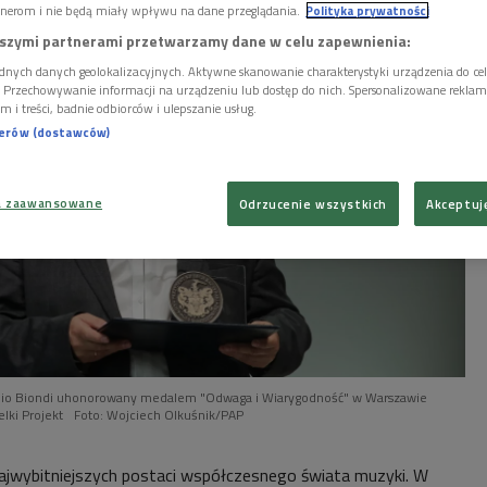
nerom i nie będą miały wpływu na dane przeglądania.
Polityka prywatności
szymi partnerami przetwarzamy dane w celu zapewnienia:
dnych danych geolokalizacyjnych. Aktywne skanowanie charakterystyki urządzenia do ce
i. Przechowywanie informacji na urządzeniu lub dostęp do nich. Spersonalizowane reklamy 
m i treści, badnie odbiorców i ulepszanie usług.
nerów (dostawców)
a zaawansowane
Odrzucenie wszystkich
Akceptuj
Fabio Biondi uhonorowany medalem "Odwaga i Wiarygodność" w Warszawie
lki Projekt
Foto: Wojciech Olkuśnik/PAP
 najwybitniejszych postaci współczesnego świata muzyki. W