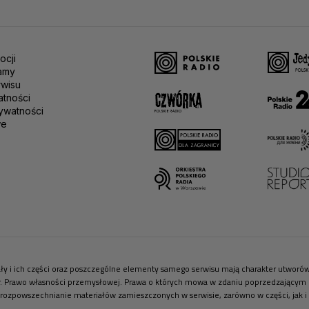
ocji
amy
rwisu
atności
ywatności
we
riały i ich części oraz poszczególne elementy samego serwisu mają charakter utwor
r. Prawo własności przemysłowej. Prawa o których mowa w zdaniu poprzedzającym pr
 rozpowszechnianie materiałów zamieszczonych w serwisie, zarówno w części, jak i