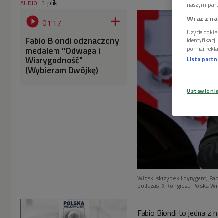
1 plik
AUDIO
naszym part
Wraz z na


01'17
Użycie dokła
Fabio Biondi odznaczony
identyfikacj
medalem "Odwaga i
pomiar rekla
Wiarygodność"
Lista part
(Wybieram Dwójkę)
Ustawieni
Włoski skrzypek i dyrygent, 
podczas IX Kongresu Polska Wie
Fabio Biondi to jedna z