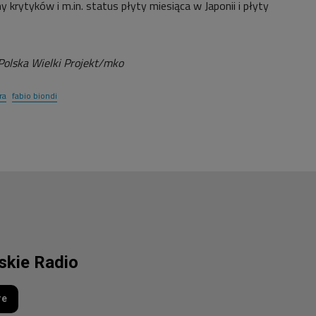
 krytyków i m.in. status płyty miesiąca w Japonii i płyty
Polska Wielki Projekt/mko
ra
fabio biondi
lskie Radio
re