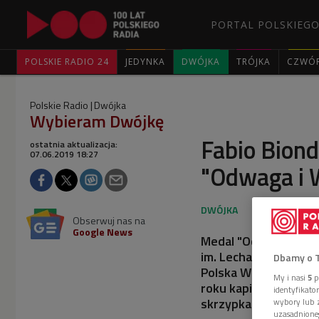
PORTAL POLSKIEGO
POLSKIE RADIO 24
JEDYNKA
DWÓJKA
TRÓJKA
CZWÓ
Polskie Radio
Dwójka
Wybieram Dwójkę
Fabio Bion
ostatnia aktualizacja:
07.06.2019 18:27
"Odwaga i 
Obserwuj nas na
Google News
Medal "Odwaga i Wia
im. Lecha Kaczyński
Dbamy o 
Polska Wielki Projekt
My i nasi
5
p
roku kapituła post
identyfikat
skrzypka i dyrygenta
wybory lub z
uzasadnione