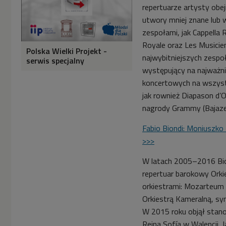
repertuarze artysty obej
utwory mniej znane lub
zespołami, jak Cappella 
Royale oraz Les Musicie
Polska Wielki Projekt -
najwybitniejszych zespo
serwis specjalny
występujący na najważni
koncertowych na wszystk
jak rownież Diapason d’O
nagrody Grammy (Bajazet
Fabio Biondi: Moniuszko 
>>>
W latach 2005–2016 Bio
repertuar barokowy Orki
orkiestrami: Mozarteum 
Orkiestrą Kameralną, sy
W 2015 roku objął stano
Reina Sofía w Walencji. 