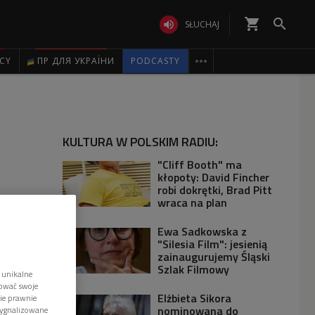
shopping_cart


SŁUCHAJ

ICY
ПР ДЛЯ УКРАЇНИ
PODCASTY
KULTURA W POLSKIM RADIU:
"Cliff Booth" ma
kłopoty: David Fincher
robi dokrętki, Brad Pitt
wraca na plan
Ewa Sadkowska z
"Silesia Film": jesienią
zainaugurujemy Śląski
Szlak Filmowy
 unikalne
tować swoje
Elżbieta Sikora
wie prawnie
nominowana do
sygnalizowane