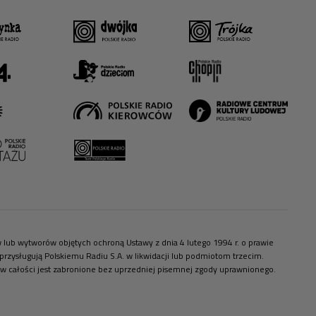
ów lub wytworów objętych ochroną Ustawy z dnia 4 lutego 1994 r. o prawie
zysługują Polskiemu Radiu S.A. w likwidacji lub podmiotom trzecim.
 w całości jest zabronione bez uprzedniej pisemnej zgody uprawnionego.