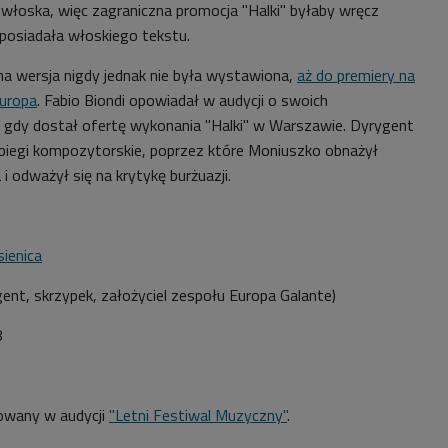
 włoska, więc zagraniczna promocja "Halki" byłaby wręcz
 posiadała włoskiego tekstu.
a wersja nigdy jednak nie była wystawiona,
aż do premiery na
Europa
. Fabio Biondi opowiadał w audycji o swoich
gdy dostał ofertę wykonania "Halki" w Warszawie. Dyrygent
biegi kompozytorskie, poprzez które Moniuszko obnażył
 odważył się na krytykę burżuazji.
sienica
gent, skrzypek,
założyciel zespołu Europa Galante)
8
owany w audycji
"Letni Festiwal Muzyczny"
.