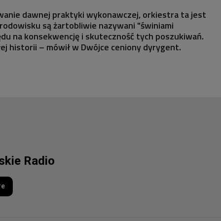
ywanie dawnej praktyki wykonawczej, orkiestra ta jest
rodowisku są żartobliwie nazywani "świniami
ędu na konsekwencję i skuteczność tych poszukiwań.
ej historii – mówił w Dwójce ceniony dyrygent.
lskie Radio
re