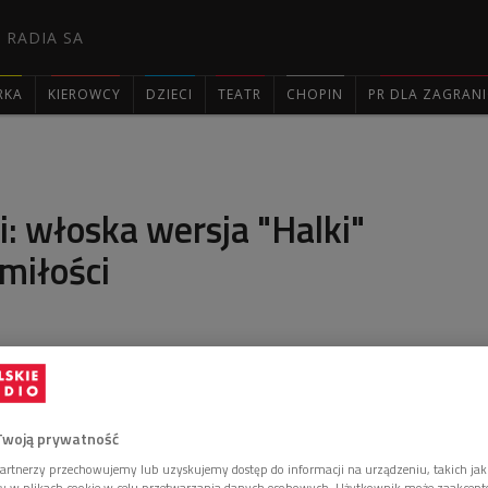
 RADIA SA
RKA
KIEROWCY
DZIECI
TEATR
CHOPIN
PR DLA ZAGRAN

i: włoska wersja "Halki"
miłości
dokonał pochodzący z Italii przyjaciel Moniuszki –
 właśnie jego tłumaczeniem posiłkujemy się podczas
wił w Dwójce dyrygent, który jako pierwszy
wienia "Halki" w języku włoskim.
Twoją prywatność
artnerzy przechowujemy lub uzyskujemy dostęp do informacji na urządzeniu, takich jak
ory w plikach cookie w celu przetwarzania danych osobowych. Użytkownik może zaakcep