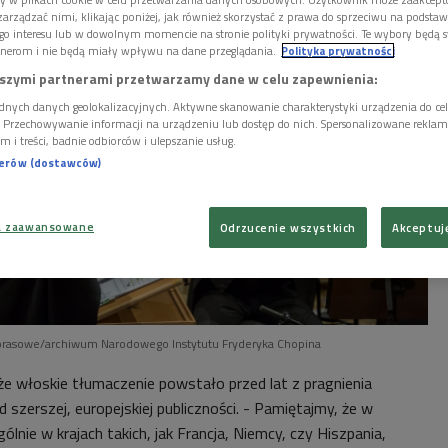
arządzać nimi, klikając poniżej, jak również skorzystać z prawa do sprzeciwu na podsta
go interesu lub w dowolnym momencie na stronie polityki prywatności. Te wybory będą 
nerom i nie będą miały wpływu na dane przeglądania.
Polityka prywatności
szymi partnerami przetwarzamy dane w celu zapewnienia:
dnych danych geolokalizacyjnych. Aktywne skanowanie charakterystyki urządzenia do ce
i. Przechowywanie informacji na urządzeniu lub dostęp do nich. Spersonalizowane reklamy 
m i treści, badnie odbiorców i ulepszanie usług.
nerów (dostawców)
a zaawansowane
Odrzucenie wszystkich
Akceptuj
 prasowe/archiwum Narodowego Instytutu Fryderyka Chopina
że włoskie tłumaczenie powstało przed lat z pragnienia
d szerszej, europejskiej publiczności. - Pamiętajmy, że w
lnie w krajach takich, jak Francja, Niemcy, czy Hiszpania,