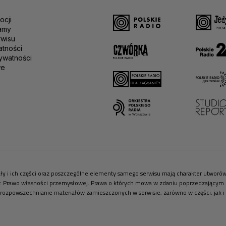
ocji
amy
rwisu
atności
ywatności
we
riały i ich części oraz poszczególne elementy samego serwisu mają charakter utwor
r. Prawo własności przemysłowej. Prawa o których mowa w zdaniu poprzedzającym pr
 rozpowszechnianie materiałów zamieszczonych w serwisie, zarówno w części, jak i