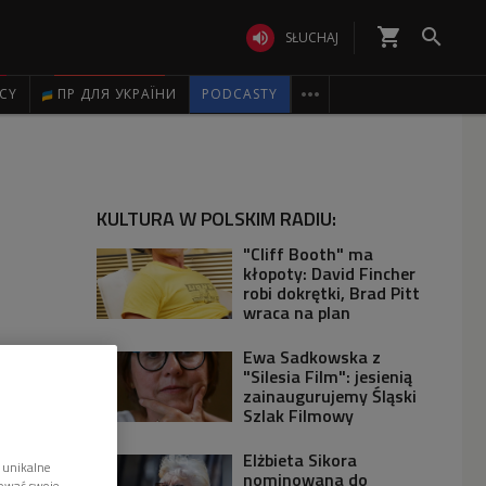
shopping_cart


SŁUCHAJ

ICY
ПР ДЛЯ УКРАЇНИ
PODCASTY
KULTURA W POLSKIM RADIU:
"Cliff Booth" ma
kłopoty: David Fincher
robi dokrętki, Brad Pitt
wraca na plan
Ewa Sadkowska z
"Silesia Film": jesienią
zainaugurujemy Śląski
Szlak Filmowy
Elżbieta Sikora
 unikalne
nominowana do
tować swoje