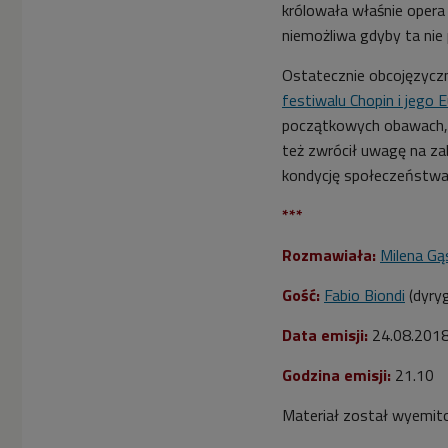
królowała właśnie opera
niemożliwa gdyby ta nie
Ostatecznie obcojęzyczn
festiwalu Chopin i jego 
początkowych obawach, 
też zwrócił uwagę na za
kondycję społeczeństwa i
***
Rozmawiała:
Milena Gą
Gość:
Fabio Biondi
(dyry
Data emisji:
24
.08.201
Godzina emisji:
21.10
M
ateriał został wyemit