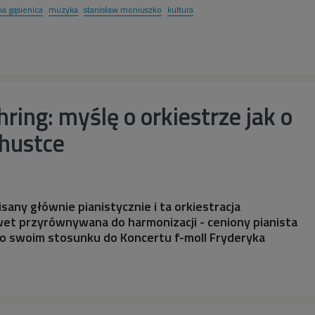
a gąsienica
muzyka
stanisław moniuszko
kultura
ing: myślę o orkiestrze jak o
chustce
isany głównie pianistycznie i ta orkiestracja
et przyrównywana do harmonizacji - ceniony pianista
o swoim stosunku do Koncertu f-moll Fryderyka