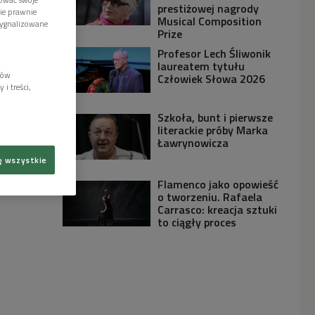
prestiżowej nagrody
wie prawnie
Musical Composition
sygnalizowane
Prize
Profesor Lech Śliwonik
laureatem tytułu
lów
Człowiek Słowa 2026
i treści,
Szkoła, bunt i pierwsze
literackie próby Marka
Ławrynowicza
ę wszystkie
Flamenco jako opowieść
o tworzeniu. Rafaela
Carrasco: kreacja sztuki
to ciągły proces