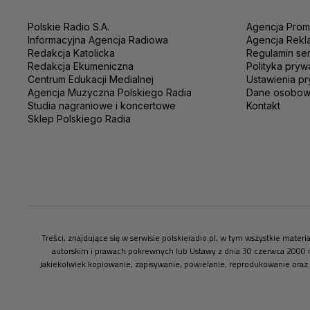
Polskie Radio S.A.
Agencja Prom
Informacyjna Agencja Radiowa
Agencja Rekl
Redakcja Katolicka
Regulamin se
Redakcja Ekumeniczna
Polityka pryw
Centrum Edukacji Medialnej
Ustawienia pr
Agencja Muzyczna Polskiego Radia
Dane osobo
Studia nagraniowe i koncertowe
Kontakt
Sklep Polskiego Radia
Treści, znajdujące się w serwisie polskieradio.pl, w tym wszystkie mate
autorskim i prawach pokrewnych lub Ustawy z dnia 30 czerwca 2000 
Jakiekolwiek kopiowanie, zapisywanie, powielanie, reprodukowanie oraz