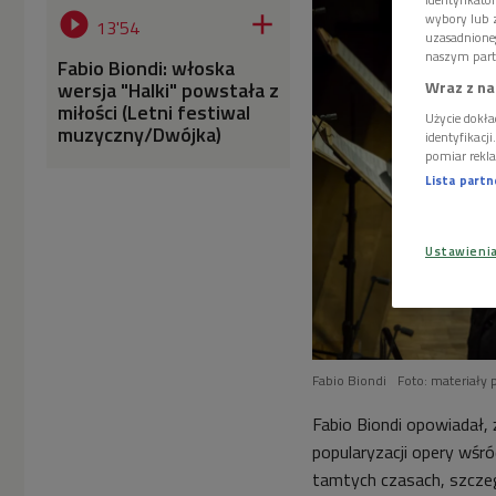


wybory lub z
13'54
uzasadnione
naszym part
Fabio Biondi: włoska
Wraz z na
wersja "Halki" powstała z
miłości (Letni festiwal
Użycie dokła
muzyczny/Dwójka)
identyfikacj
pomiar rekla
Lista part
Ustawieni
Fabio Biondi
Foto: materiały
Fabio Biondi opowiadał, 
popularyzacji opery wśró
tamtych czasach, szczegó