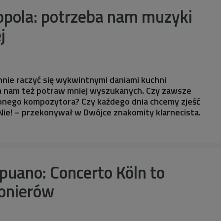
ppola: potrzeba nam muzyki
j
nie raczyć się wykwintnymi daniami kuchni
ba nam też potraw mniej wyszukanych. Czy zawsze
onego kompozytora? Czy każdego dnia chcemy zjeść
Nie! – przekonywał w Dwójce znakomity klarnecista.
puano: Concerto Köln to
ionierów