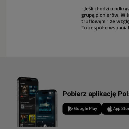
- Jeśli chodzi o odkr
grupą pionierów. W ś
truflowymi" ze wzgl
To zespół o wspaniał
Pobierz aplikację Po
Google Play
App Sto