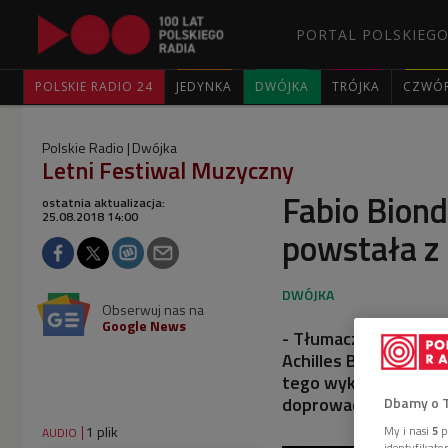
PORTAL POLSKIEGO
POLSKIE RADIO 24
JEDYNKA
DWÓJKA
TRÓJKA
CZWÓ
Polskie Radio
Dwójka
Letni Festiwal Muzyczny
Fabio Biond
ostatnia aktualizacja:
25.08.2018 14:00
powstała z 
Obserwuj nas na
Google News
- Tłumaczenia tekstu 
Achilles Bonoldi. To
tego wykonania - mó
doprowadził do wysta
Dbamy o 
1 plik
My i nasi
5
p
AUDIO
identyfikat